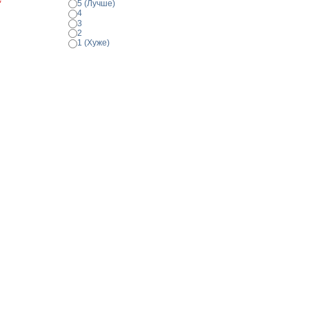
*
5 (Лучше)
4
3
2
1 (Хуже)
Просмотр