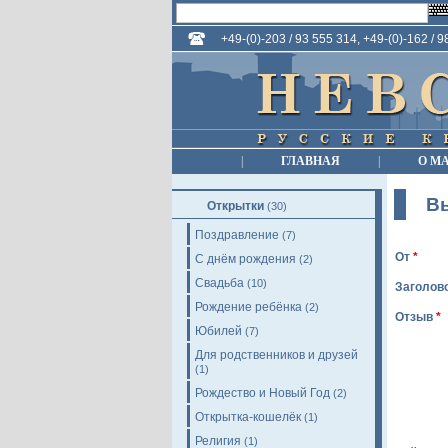
+49-(0)-203 / 93 555 314, +49-(0)-162 / 
|
ГЛАВНАЯ
|
О М
В
Открытки
(30)
Поздравление
(7)
От
*
С днём рождения
(2)
Свадьба
(10)
Заголов
Рождение ребёнка
(2)
Отзыв
*
Юбилей
(7)
Для родственников и друзей
(1)
Рождество и Новый Год
(2)
Открытка-кошелёк
(1)
Религия
(1)