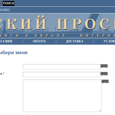
9814662
АГАЗИНЕ
|
ОПЛАТА
|
ДОСТАВКА
|
УСЛОВ
ыбери меня
ок
*