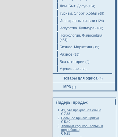
Дом. Быт. Досуг
(154)
Туризм. Спорт. Хобби
(69)
Иностранные языки
(124)
Искусство. Культура
(180)
Психология. Философия
(451)
Бизнес. Маркетинг
(19)
Разное
(28)
Без категории
(2)
Уцененные
(66)
Товары для офиса
(4)
MP3
(1)
Лидеры продаж
Ах, эта прекрасная улица
€ 7,35
Большое Крыло: Притча
€ 5,40
Хроники хорьков. Хорьки в
поднебесье
€ 5,25