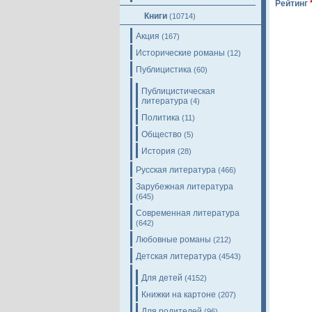
Рейтинг
Книги
(10714)
Акция
(167)
Исторические романы
(12)
Публицистика
(60)
Публицистическая
литература
(4)
Политика
(11)
Общество
(5)
История
(28)
Русская литература
(466)
Зарубежная литература
(645)
Современная литература
(642)
Любовные романы
(212)
Детская литература
(4543)
Для детей
(4152)
Книжки на картоне
(207)
Для родителей
(96)