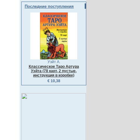
Последние поступления
Уэйт А.
Классическое Таро Артура
Уэйта (78 карт, 2 пустые,
инструкция в коробке)
€ 10,38