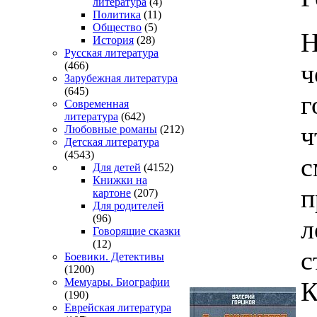
литература
(4)
Политика
(11)
Общество
(5)
Н
История
(28)
Русская литература
ч
(466)
Зарубежная литература
(645)
г
Современная
литература
(642)
ч
Любовные романы
(212)
Детская литература
(4543)
с
Для детей
(4152)
Книжки на
п
картоне
(207)
Для родителей
(96)
л
Говорящие сказки
(12)
с
Боевики. Детективы
(1200)
Мемуары. Биографии
К
(190)
Еврейская литература