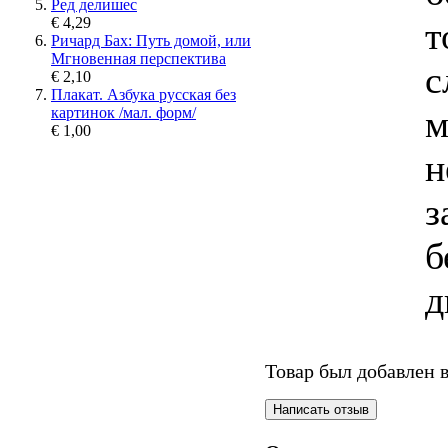
Ред делишес
€ 4,29
т
Ричард Бах: Путь домой, или
Мгновенная перспектива
с
€ 2,10
Плакат. Азбука русская без
м
картинок /мал. форм/
€ 1,00
н
з
б
д
Товар был добавлен в