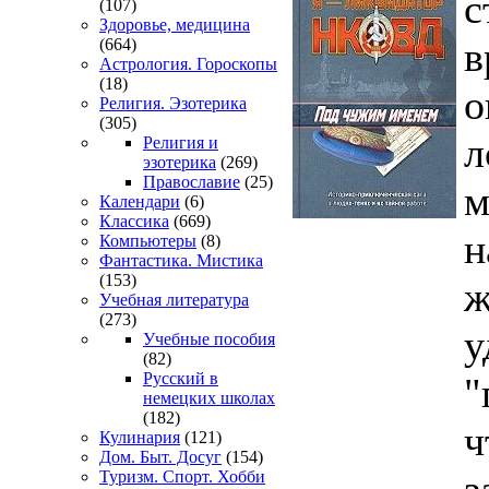
с
(107)
Здоровье, медицина
в
(664)
Астрология. Гороскопы
(18)
о
Религия. Эзотерика
(305)
л
Религия и
эзотерика
(269)
Православие
(25)
м
Календари
(6)
Классика
(669)
н
Компьютеры
(8)
Фантастика. Мистика
(153)
ж
Учебная литература
(273)
у
Учебные пособия
(82)
Русский в
"
немецких школах
(182)
ч
Кулинария
(121)
Дом. Быт. Досуг
(154)
з
Туризм. Спорт. Хобби