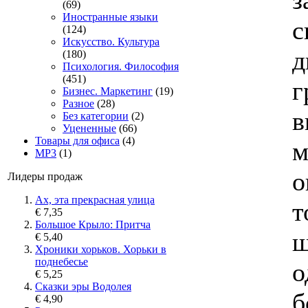
(69)
Иностранные языки
с
(124)
Искусство. Культура
д
(180)
Психология. Философия
(451)
г
Бизнес. Маркетинг
(19)
Разное
(28)
в
Без категории
(2)
Уцененные
(66)
Товары для офиса
(4)
м
MP3
(1)
о
Лидеры продаж
Ах, эта прекрасная улица
т
€ 7,35
Большое Крыло: Притча
ш
€ 5,40
Хроники хорьков. Хорьки в
поднебесье
о
€ 5,25
Сказки эры Водолея
б
€ 4,90