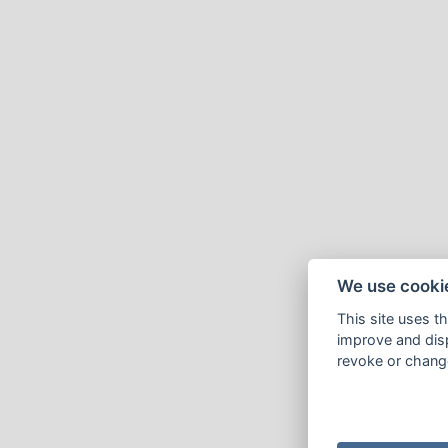
We use cooki
This site uses t
improve and disp
revoke or change