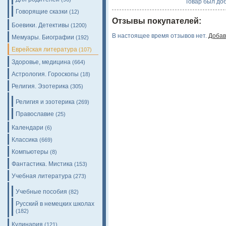
Товар был доб
Говорящие сказки
(12)
Отзывы покупателей:
Боевики. Детективы
(1200)
В настоящее время отзывов нет.
Добав
Мемуары. Биографии
(192)
Еврейская литература
(107)
Здоровье, медицина
(664)
Астрология. Гороскопы
(18)
Религия. Эзотерика
(305)
Религия и эзотерика
(269)
Православие
(25)
Календари
(6)
Классика
(669)
Компьютеры
(8)
Фантастика. Мистика
(153)
Учебная литература
(273)
Учебные пособия
(82)
Русский в немецких школах
(182)
Кулинария
(121)