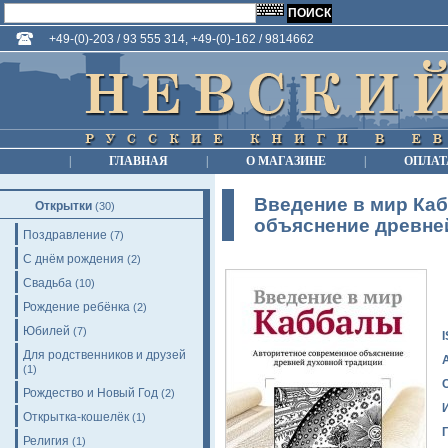
+49-(0)-203 / 93 555 314, +49-(0)-162 / 9814662
|
ГЛАВНАЯ
|
О МАГАЗИНЕ
|
ОПЛАТ
Введение в мир Ка
Открытки
(30)
объяснение древне
Поздравление
(7)
С днём рождения
(2)
Свадьба
(10)
Рождение ребёнка
(2)
Юбилей
(7)
Для родственников и друзей
(1)
Рождество и Новый Год
(2)
Открытка-кошелёк
(1)
Религия
(1)