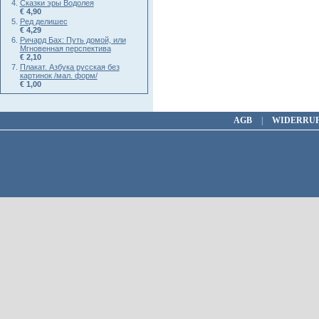
Сказки эры Водолея
€ 4,90
Ред делишес
€ 4,29
Ричард Бах: Путь домой, или
Мгновенная перспектива
€ 2,10
Плакат. Азбука русская без
картинок /мал. форм/
€ 1,00
AGB
|
WIDERRU