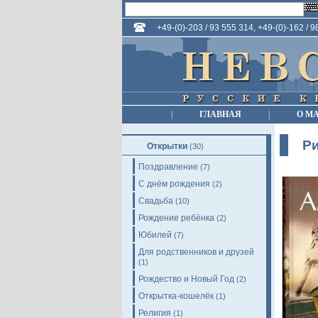
+49-(0)-203 / 93 555 314, +49-(0)-162 / 
|
ГЛАВНАЯ
|
О М
Р
Открытки
(30)
Поздравление
(7)
С днём рождения
(2)
Свадьба
(10)
Рождение ребёнка
(2)
Юбилей
(7)
Для родственников и друзей
(1)
Рождество и Новый Год
(2)
Открытка-кошелёк
(1)
Религия
(1)