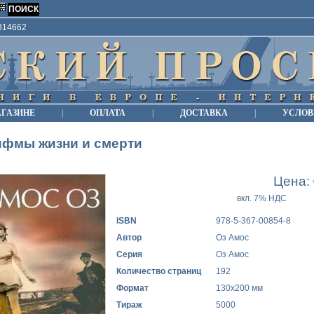
9814662
АГАЗИНЕ
|
ОПЛАТА
|
ДОСТАВКА
|
УСЛОВ
ифмы жизни и смерти
Цена:
вкл. 7% НДС
ISBN
978-5-367-00854-8
Автор
Оз Амос
Серия
Оз Амос
Количество страниц
192
Формат
130x200 мм
Тираж
5000