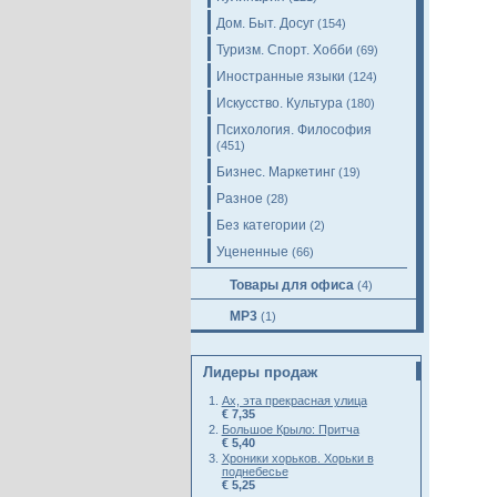
Дом. Быт. Досуг
(154)
Туризм. Спорт. Хобби
(69)
Иностранные языки
(124)
Искусство. Культура
(180)
Психология. Философия
(451)
Бизнес. Маркетинг
(19)
Разное
(28)
Без категории
(2)
Уцененные
(66)
Товары для офиса
(4)
MP3
(1)
Лидеры продаж
Ах, эта прекрасная улица
€ 7,35
Большое Крыло: Притча
€ 5,40
Хроники хорьков. Хорьки в
поднебесье
€ 5,25