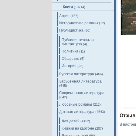
Книги
(10714)
Акция
(167)
Исторические романы
(12)
Публицистика
(60)
Публицистическая
литература
(4)
Политика
(11)
Общество
(5)
История
(28)
Русская литература
(466)
Зарубежная литература
(645)
Современная литература
(642)
Любовные романы
(212)
Детская литература
(4543)
Отзыв
Для детей
(4152)
В настоя
Книжки на картоне
(207)
Для родителей
(96)