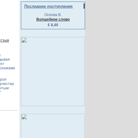
Последние поступления
Осеева В.
Волшебное слово
€ 8,40
отзыв
й
ядывая
яет
сонажами
ероя
рчества:
нитым
"