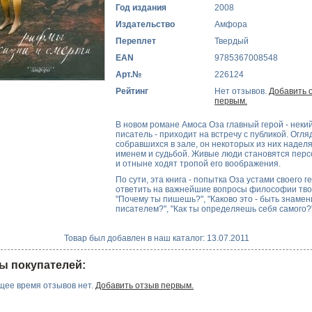
Год издания
2008
Издательство
Амфора
Переплет
Твердый
EAN
9785367008548
Арт.№
226124
Рейтинг
Нет отзывов.
Добавить 
первым.
В новом романе Амоса Оза главный герой - неки
писатель - приходит на встречу с публикой. Огл
собравшихся в зале, он некоторых из них надел
именем и судьбой. Живые люди становятся пер
и отныне ходят тропой его воображения.
По сути, эта книга - попытка Оза устами своего г
ответить на важнейшие вопросы философии тво
"Почему ты пишешь?", "Каково это - быть знаме
писателем?", "Как ты определяешь себя самого?
Товар был добавлен в наш каталог: 13.07.2011
ы покупателей:
щее время отзывов нет.
Добавить отзыв первым.