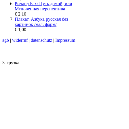
Ричард Бах: Путь домой, или
Мгновенная перспектива
€ 2,10
Плакат. Азбука русская без
картинок /мал. форм/
€ 1,00
agb
|
widerruf
|
datenschutz
|
Impressum
Загрузка