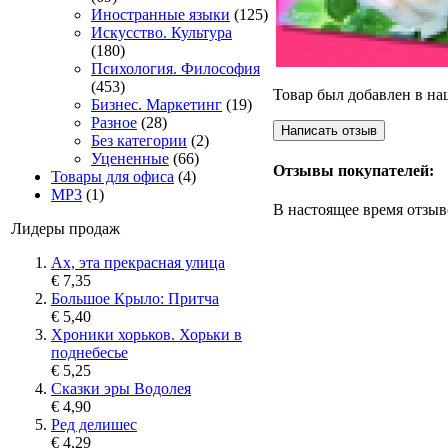
Иностранные языки
(125)
Искусство. Культура
(180)
Психология. Философия
(453)
Товар был добавлен в наш
Бизнес. Маркетинг
(19)
Разное
(28)
Без категории
(2)
Уцененные
(66)
Отзывы покупателей:
Товары для офиса
(4)
MP3
(1)
В настоящее время отзыв
Лидеры продаж
Ах, эта прекрасная улица
€ 7,35
Большое Крыло: Притча
€ 5,40
Хроники хорьков. Хорьки в
поднебесье
€ 5,25
Сказки эры Водолея
€ 4,90
Ред делишес
€ 4,29