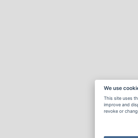
We use cooki
This site uses t
improve and disp
revoke or change