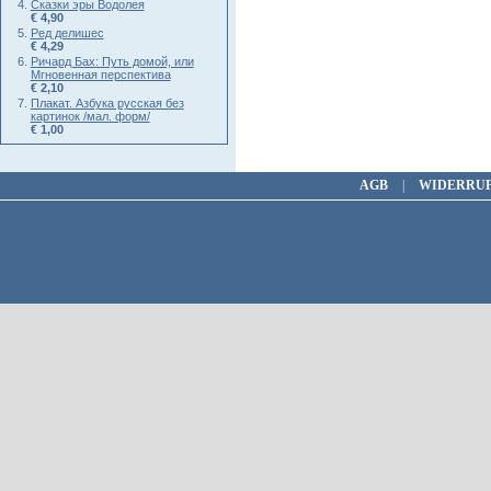
Сказки эры Водолея
€ 4,90
Ред делишес
€ 4,29
Ричард Бах: Путь домой, или
Мгновенная перспектива
€ 2,10
Плакат. Азбука русская без
картинок /мал. форм/
€ 1,00
AGB
|
WIDERRU