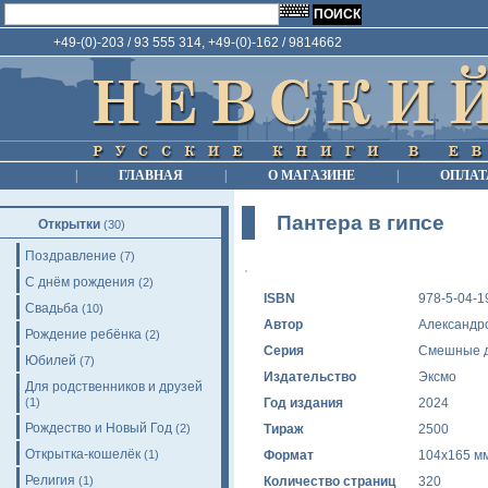
+49-(0)-203 / 93 555 314, +49-(0)-162 / 9814662
|
ГЛАВНАЯ
|
О МАГАЗИНЕ
|
ОПЛАТ
Пантера в гипсе
Открытки
(30)
Поздравление
(7)
С днём рождения
(2)
ISBN
978-5-04-1
Свадьба
(10)
Автор
Александро
Рождение ребёнка
(2)
Серия
Смешные д
Юбилей
(7)
Издательство
Эксмо
Для родственников и друзей
(1)
Год издания
2024
Рождество и Новый Год
(2)
Тираж
2500
Открытка-кошелёк
(1)
Формат
104x165 м
Религия
(1)
Количество страниц
320