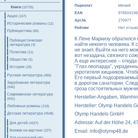
Переплет
Мягкий
Книги
(10735)
EAN
978504198
Акция
(167)
Арт.№
270977
Исторические романы
(12)
Рейтинг
Нет отзыв
Публицистика
(60)
К Лёне Маркизу обратился 
Публицистическая
найти некоего человека. К
литература
(4)
не знает. Выйти на него мо
Политика
(11)
вот незадача, связного со
Общество
(5)
А еще интереснее – откуда
"Глаз леопарда", украденны
История
(28)
укротителя хищников. Чтобы
Русская литература
(466)
Его первый подозреваемый
в дорогом санатории. След
Зарубежная литература
(646)
гроза состоятельных мужч
Современная литература
Hersteller-Angaben, Warnhin
(641)
Hersteller: Olymp Handels 
Любовные романы
(218)
Детская литература
Olymp Handels GmbH
(4548)
Adresse: Auf der Höhe 24, 4
Для детей
(4157)
Книжки на картоне
Email: info@olymp48.de
(207)
Для родителей
(96)