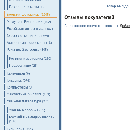
Товар был доб
Говорящие сказки
(12)
Боевики. Детективы
(1205)
Отзывы покупателей:
Мемуары. Биографии
(192)
В настоящее время отзывов нет.
Добав
Еврейская литература
(107)
Здоровье, медицина
(664)
Астрология. Гороскопы
(18)
Религия. Эзотерика
(305)
Религия и эзотерика
(269)
Православие
(25)
Календари
(6)
Классика
(674)
Компьютеры
(8)
Фантастика. Мистика
(153)
Учебная литература
(274)
Учебные пособия
(83)
Русский в немецких школах
(182)
Кулинария
(121)