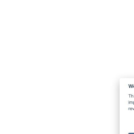
We
Th
im
re