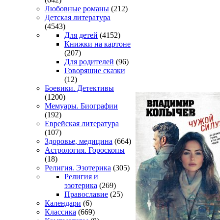
Любовные романы
(212)
Детская литература
(4543)
Для детей
(4152)
Книжки на картоне
(207)
Для родителей
(96)
Говорящие сказки
(12)
Боевики. Детективы
(1200)
Мемуары. Биографии
(192)
Еврейская литература
(107)
Здоровье, медицина
(664)
Астрология. Гороскопы
(18)
Религия. Эзотерика
(305)
Религия и
эзотерика
(269)
Православие
(25)
Календари
(6)
Классика
(669)