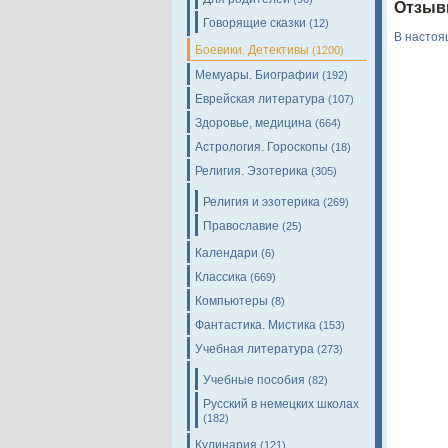
Отзыв
Говорящие сказки
(12)
В настоя
Боевики. Детективы
(1200)
Мемуары. Биографии
(192)
Еврейская литература
(107)
Здоровье, медицина
(664)
Астрология. Гороскопы
(18)
Религия. Эзотерика
(305)
Религия и эзотерика
(269)
Православие
(25)
Календари
(6)
Классика
(669)
Компьютеры
(8)
Фантастика. Мистика
(153)
Учебная литература
(273)
Учебные пособия
(82)
Русский в немецких школах
(182)
Кулинария
(121)