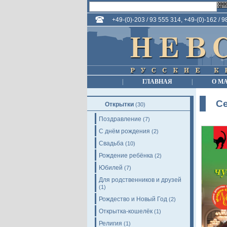
+49-(0)-203 / 93 555 314, +49-(0)-162 / 
|
ГЛАВНАЯ
|
О М
Се
Открытки
(30)
Поздравление
(7)
С днём рождения
(2)
Свадьба
(10)
Рождение ребёнка
(2)
Юбилей
(7)
Для родственников и друзей
(1)
Рождество и Новый Год
(2)
Открытка-кошелёк
(1)
Религия
(1)