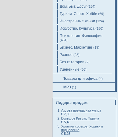
Дом. Быт. Досуг
(154)
Туризм. Спорт. Хобби
(69)
Иностранные языки
(124)
Искусство. Культура
(180)
Психология. Философия
(451)
Бизнес. Маркетинг
(19)
Разное
(28)
Без категории
(2)
Уцененные
(66)
Товары для офиса
(4)
MP3
(1)
Лидеры продаж
Ах, эта прекрасная улица
€ 7,35
Большое Крыло: Притча
€ 5,40
Хроники хорьков. Хорьки в
поднебесье
€ 5,25