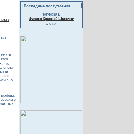
Последние поступления
Логунова Е.
Фиаско Красной Шапочки
отзыв
€ 9,84
м
ьяна
о
все хоть
жатся
я, что
тельным
тьяне
росить
чем она
а юрфака
твовала в
южетных