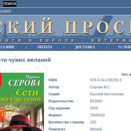
9814662
АГАЗИНЕ
|
ОПЛАТА
|
ДОСТАВКА
|
УСЛОВ
ти чужих желаний
Нет 
ISBN
978-5-04-238238-3
Автор
Серова М.С.
Серия
Русский бестселлер
Издательство
EKSMO
Год издания
2026
Формат
70x90/32
Количество страниц
320
Переплет
Мягкий