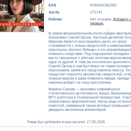
EAN
9785042382383
Арт.№
271741
Рейтинг
Нет отзывов.
Добавить 
первым.
В самом фешенебельном отеле найден мертвы
бизнесмен Сергей Орлов. Частный детектив Тат
Иванова берется расследовать дело, но сразу
сталкивается с ложью свидетелей и нежеланием
персонала «Белого Лебедя» и его управляющег
помогать следствию. Под подозрение попадают 
как-то связанные с убитым, поэтому версии мно
одна за другой. К тому же постепенно выясняетс
Сергей Орлов и сам был вовсе не таким положи
персонажем, каким его представляла пресса. Та
предстоит опросить множество свидетелей, отб
ложные версии и даже поменять имидж, прежде 
наконец выйдет на след преступника.
Марина Серова — феномен современного
отечественного детективного жанра. Выпускниц
МГУ, работала в Генеральной прокуратуре. Учас
оперативных мероприятиях. Автор ряда острос
повестей, суммарный тираж которых превышает
двадцать миллионов экземпляров.
Товар был добавлен в наш каталог: 17.05.2026