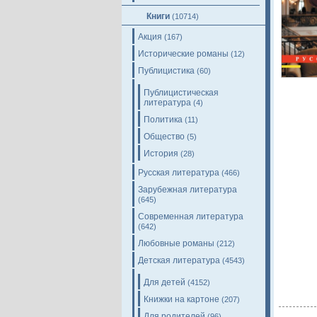
Книги
(10714)
Акция
(167)
Исторические романы
(12)
Публицистика
(60)
Публицистическая
литература
(4)
Политика
(11)
Общество
(5)
История
(28)
Русская литература
(466)
Зарубежная литература
(645)
Современная литература
(642)
Любовные романы
(212)
Детская литература
(4543)
Для детей
(4152)
Книжки на картоне
(207)
Для родителей
(96)