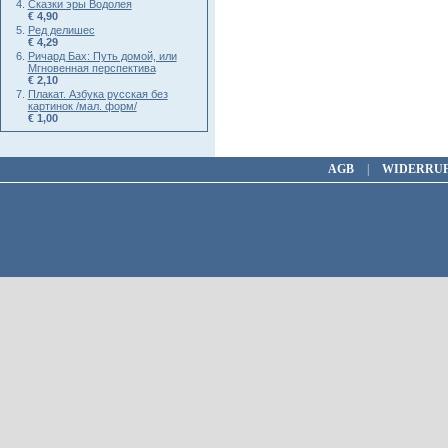
Сказки эры Водолея
€ 4,90
Ред делишес
€ 4,29
Ричард Бах: Путь домой, или
Мгновенная перспектива
€ 2,10
Плакат. Азбука русская без
картинок /мал. форм/
€ 1,00
AGB
|
WIDERRU