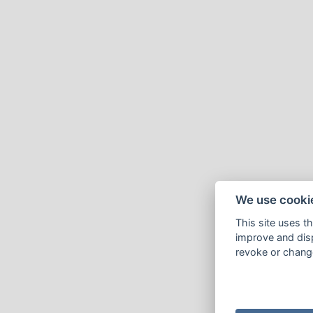
We use cooki
This site uses t
improve and disp
revoke or change