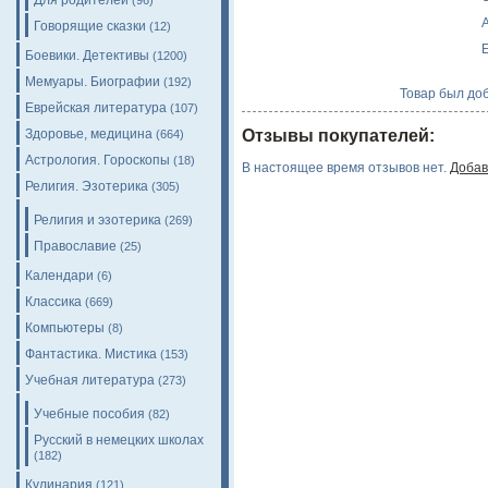
Для родителей
(96)
A
Говорящие сказки
(12)
E
Боевики. Детективы
(1200)
Мемуары. Биографии
(192)
Товар был доб
Еврейская литература
(107)
Здоровье, медицина
Отзывы покупателей:
(664)
Астрология. Гороскопы
(18)
В настоящее время отзывов нет.
Добав
Религия. Эзотерика
(305)
Религия и эзотерика
(269)
Православие
(25)
Календари
(6)
Классика
(669)
Компьютеры
(8)
Фантастика. Мистика
(153)
Учебная литература
(273)
Учебные пособия
(82)
Русский в немецких школах
(182)
Кулинария
(121)