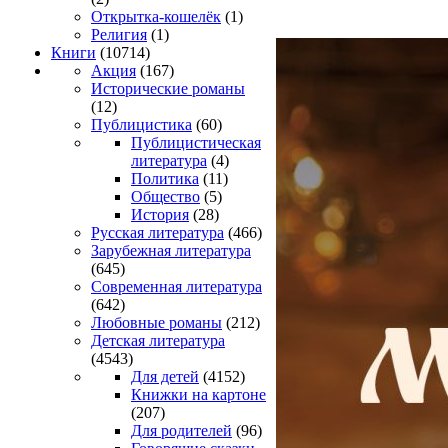
Открытка-кошелёк
(1)
Религия
(1)
Книги
(10714)
Акция
(167)
Исторические романы
(12)
Публицистика
(60)
Публицистическая
литература
(4)
Политика
(11)
Общество
(5)
История
(28)
Русская литература
(466)
Зарубежная литература
(645)
Современная литература
(642)
Любовные романы
(212)
Детская литература
(4543)
Для детей
(4152)
Книжки на картоне
(207)
Для родителей
(96)