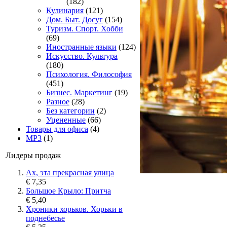
(182)
Кулинария
(121)
Дом. Быт. Досуг
(154)
Туризм. Спорт. Хобби
(69)
Иностранные языки
(124)
Искусство. Культура
(180)
Психология. Философия
(451)
Бизнес. Маркетинг
(19)
Разное
(28)
Без категории
(2)
Уцененные
(66)
Товары для офиса
(4)
MP3
(1)
Лидеры продаж
Ах, эта прекрасная улица
€ 7,35
Большое Крыло: Притча
€ 5,40
Хроники хорьков. Хорьки в
поднебесье