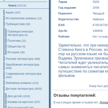
Тираж
3000
Книги
(10714)
Год издания
2006
Акция
(167)
Переплет
Твердый
Исторические романы
(12)
Издательство
Амфора
Публицистика
(60)
EAN
978536700
Арт.№
198808
Публицистическая
литература
(4)
Рейтинг
Нет отзыв
Политика
(11)
Удивительно, что при неве
Общество
(5)
Стивена Кинга в России, з
История
(28)
пор на русском языке не б
Вадима Эрлихмана призван
Русская литература
(466)
Читателей ждет увлекатель
Зарубежная литература
самых знаменитых писател
(645)
путешествие по сюжетам ег
Современная литература
фильмов.
(642)
Любовные романы
(212)
Товар был доб
Детская литература
(4543)
Отзывы покупателей:
Для детей
(4152)
Книжки на картоне
(207)
В настоящее время отзывов нет.
Добав
Для родителей
(96)