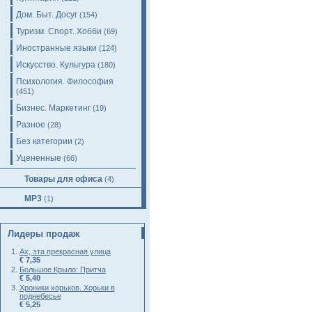
Дом. Быт. Досуг
(154)
Туризм. Спорт. Хобби
(69)
Иностранные языки
(124)
Искусство. Культура
(180)
Психология. Философия
(451)
Бизнес. Маркетинг
(19)
Разное
(28)
Без категории
(2)
Уцененные
(66)
Товары для офиса
(4)
MP3
(1)
Лидеры продаж
Ах, эта прекрасная улица
€ 7,35
Большое Крыло: Притча
€ 5,40
Хроники хорьков. Хорьки в
поднебесье
€ 5,25