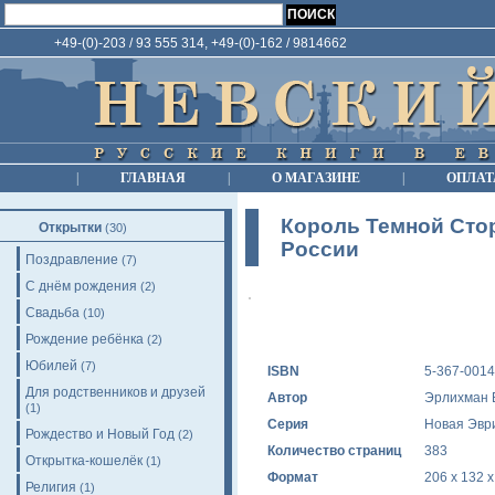
+49-(0)-203 / 93 555 314, +49-(0)-162 / 9814662
|
ГЛАВНАЯ
|
О МАГАЗИНЕ
|
ОПЛАТ
Король Темной Стор
Открытки
(30)
России
Поздравление
(7)
С днём рождения
(2)
Свадьба
(10)
Рождение ребёнка
(2)
Юбилей
(7)
ISBN
5-367-0014
Для родственников и друзей
Автор
Эрлихман 
(1)
Серия
Новая Эвр
Рождество и Новый Год
(2)
Количество страниц
383
Открытка-кошелёк
(1)
Формат
206 x 132 
Религия
(1)