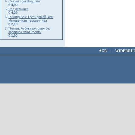
Сказки эры Водолея
€ 4,90
Ред делишес
€ 4,29
Ричард Бах: Путь домой, или
Мгновенная перспектива
€ 2,10
Плакат. Азбука русская без
картинок /мал. форм/
€ 1,00
AGB
|
WIDERRU