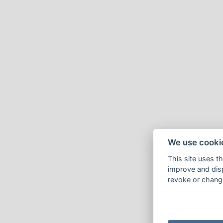
We use cooki
This site uses t
improve and disp
revoke or change