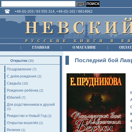
+49-(0)-203 / 93 555 314, +49-(0)-162 / 9814662
|
ГЛАВНАЯ
|
О МАГАЗИНЕ
|
ОПЛАТ
Последний бой Лав
Открытки
(30)
Поздравление
(7)
С днём рождения
(2)
Свадьба
(10)
Рождение ребёнка
(2)
Юбилей
(7)
Для родственников и друзей
(1)
Рождество и Новый Год
(2)
Открытка-кошелёк
(1)
Религия
(1)