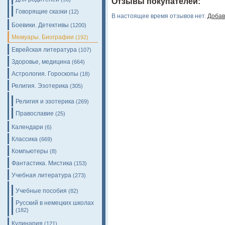
Отзывы покупателей:
Говорящие сказки
(12)
В настоящее время отзывов нет.
Добав
Боевики. Детективы
(1200)
Мемуары. Биографии
(192)
Еврейская литература
(107)
Здоровье, медицина
(664)
Астрология. Гороскопы
(18)
Религия. Эзотерика
(305)
Религия и эзотерика
(269)
Православие
(25)
Календари
(6)
Классика
(669)
Компьютеры
(8)
Фантастика. Мистика
(153)
Учебная литература
(273)
Учебные пособия
(82)
Русский в немецких школах
(182)
Кулинария
(121)