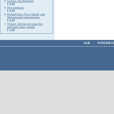
Сказки эры Водолея
€ 4,90
Ред делишес
€ 4,29
Ричард Бах: Путь домой, или
Мгновенная перспектива
€ 2,10
Плакат. Азбука русская без
картинок /мал. форм/
€ 1,00
AGB
|
WIDERRU