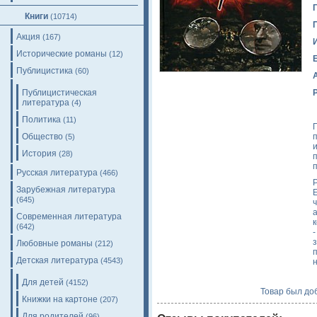
Книги
(10714)
Акция
(167)
Исторические романы
(12)
Публицистика
(60)
Публицистическая
литература
(4)
Политика
(11)
Общество
(5)
и
История
(28)
п
Русская литература
(466)
Зарубежная литература
(645)
а
Современная литература
(642)
Любовные романы
(212)
Детская литература
(4543)
Для детей
(4152)
Товар был доб
Книжки на картоне
(207)
Для родителей
(96)