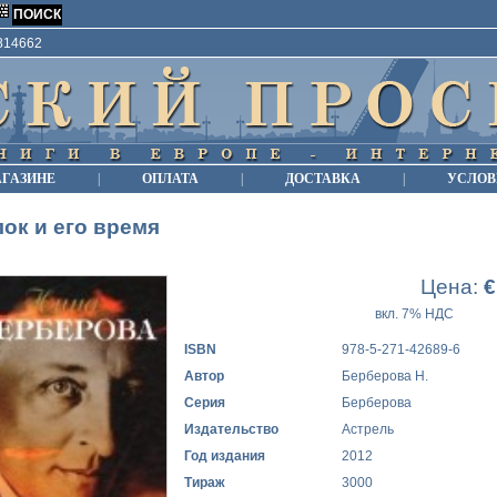
9814662
АГАЗИНЕ
|
ОПЛАТА
|
ДОСТАВКА
|
УСЛОВ
ок и его время
Цена:
€
вкл. 7% НДС
ISBN
978-5-271-42689-6
Автор
Берберова Н.
Серия
Берберова
Издательство
Астрель
Год издания
2012
Тираж
3000