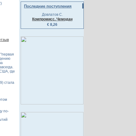
)
Последние поступления
Довлатов С.
Компромисс. Чемодан
€ 8,26
отзыв
 "первая
ждению
ла
авсегда.
США, где
9) стала
этом
ду по-
ытий