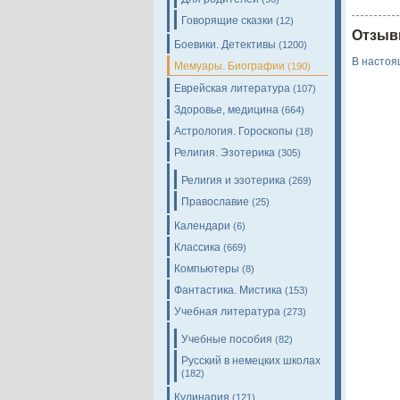
Говорящие сказки
(12)
Отзыв
Боевики. Детективы
(1200)
В настоя
Мемуары. Биографии
(190)
Еврейская литература
(107)
Здоровье, медицина
(664)
Астрология. Гороскопы
(18)
Религия. Эзотерика
(305)
Религия и эзотерика
(269)
Православие
(25)
Календари
(6)
Классика
(669)
Компьютеры
(8)
Фантастика. Мистика
(153)
Учебная литература
(273)
Учебные пособия
(82)
Русский в немецких школах
(182)
Кулинария
(121)