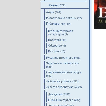
Книги
(10712)
Акция
(167)
Исторические романы
(12)
Публицистика
(60)
Публицистическая
литература
(4)
Политика
(11)
Общество
(5)
История
(28)
Русская литература
(466)
Зарубежная литература
(645)
Современная литература
(642)
Любовные романы
(212)
Детская литература
(4543)
Для детей
(4152)
Книжки на картоне
(207)
Для родителей
(96)