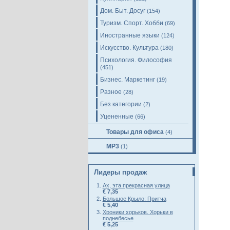
Дом. Быт. Досуг
(154)
Туризм. Спорт. Хобби
(69)
Иностранные языки
(124)
Искусство. Культура
(180)
Психология. Философия
(451)
Бизнес. Маркетинг
(19)
Разное
(28)
Без категории
(2)
Уцененные
(66)
Товары для офиса
(4)
MP3
(1)
Лидеры продаж
Ах, эта прекрасная улица
€ 7,35
Большое Крыло: Притча
€ 5,40
Хроники хорьков. Хорьки в
поднебесье
€ 5,25