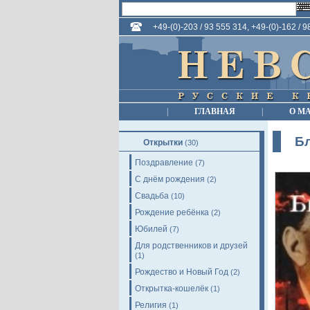
+49-(0)-203 / 93 555 314, +49-(0)-162 / 
|
ГЛАВНАЯ
|
О М
Бл
Открытки
(30)
Поздравление
(7)
С днём рождения
(2)
Свадьба
(10)
Рождение ребёнка
(2)
Юбилей
(7)
Для родственников и друзей
(1)
Рождество и Новый Год
(2)
Открытка-кошелёк
(1)
Религия
(1)