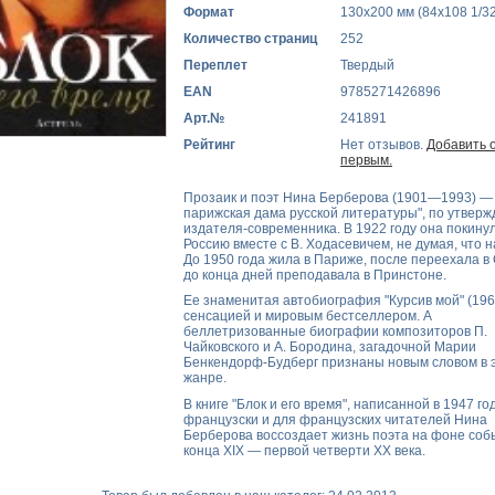
Формат
130x200 мм (84х108 1/32
Количество страниц
252
Переплет
Твердый
EAN
9785271426896
Арт.№
241891
Рейтинг
Нет отзывов.
Добавить 
первым.
Прозаик и поэт Нина Берберова (1901—1993) —
парижская дама русской литературы", по утвер
издателя-современника. В 1922 году она покину
Россию вместе с В. Ходасевичем, не думая, что н
До 1950 года жила в Париже, после переехала в 
до конца дней преподавала в Принстоне.
Ее знаменитая автобиография "Курсив мой" (196
сенсацией и мировым бестселлером. А
беллетризованные биографии композиторов П.
Чайковского и А. Бородина, загадочной Марии
Бенкендорф-Будберг признаны новым словом в 
жанре.
В книге "Блок и его время", написанной в 1947 го
французски и для французских читателей Нина
Берберова воссоздает жизнь поэта на фоне соб
конца XIX — первой четверти XX века.