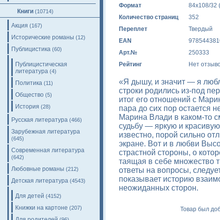
Формат
84x108/32 
Книги
(10714)
Количество страниц
352
Акция
(167)
Переплет
Твердый
Исторические романы
(12)
EAN
978544381
Публицистика
(60)
Арт.№
250333
Публицистическая
Рейтинг
Нет отзыв
литература
(4)
«Я дышу, и значит — я люб
Политика
(11)
строки родились из-под пе
Общество
(5)
итог его отношений с Мари
История
(28)
пара до сих пор остается н
Марина Влади в каком-то 
Русская литература
(466)
судьбу — яркую и красивую,
Зарубежная литература
известно, порой сильно отл
(645)
экране. Вот и в любви Выс
Современная литература
страстной стороны, о котор
(642)
таящая в себе множество та
Любовные романы
ответы на вопросы, следует
(212)
показывает историю взаим
Детская литература
(4543)
неожиданных сторон.
Для детей
(4152)
Книжки на картоне
(207)
Товар был доб
Для родителей
(96)