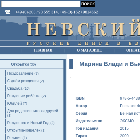
+49-(0)-203 / 93 555 314, +49-(0)-162 / 9814662
|
ГЛАВНАЯ
|
О МАГАЗИНЕ
|
ОПЛАТ
Марина Влади и Вы
Открытки
(30)
Поздравление
(7)
С днём рождения
(2)
Свадьба
(10)
Рождение ребёнка
(2)
ISBN
978-5-4438
Юбилей
(7)
Автор
Раззаков Ф
Для родственников и друзей
Серия
Вечная ис
(1)
Издательство
ЭКСМО
Рождество и Новый Год
(2)
Год издания
2015
Открытка-кошелёк
(1)
Тираж
2000
Религия
(1)