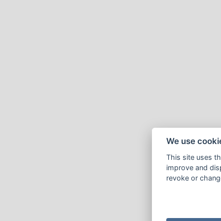
We use cooki
This site uses t
improve and disp
revoke or change