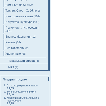
Дом. Быт. Досуг
(154)
Туризм. Спорт. Хобби
(69)
Иностранные языки
(124)
Искусство. Культура
(180)
Психология. Философия
(451)
Бизнес. Маркетинг
(19)
Разное
(28)
Без категории
(2)
Уцененные
(66)
Товары для офиса
(4)
MP3
(1)
Лидеры продаж
Ах, эта прекрасная улица
€ 7,35
Большое Крыло: Притча
€ 5,40
Хроники хорьков. Хорьки в
поднебесье
€ 5,25