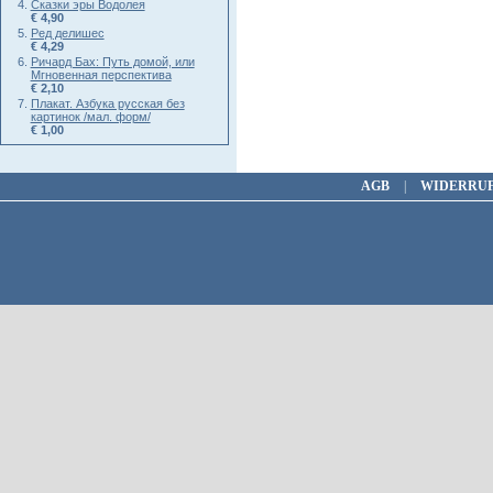
Сказки эры Водолея
€ 4,90
Ред делишес
€ 4,29
Ричард Бах: Путь домой, или
Мгновенная перспектива
€ 2,10
Плакат. Азбука русская без
картинок /мал. форм/
€ 1,00
AGB
|
WIDERRU