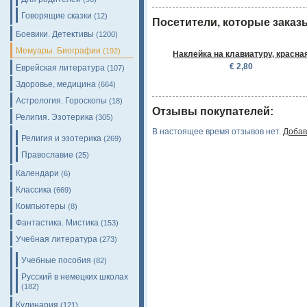
Говорящие сказки
(12)
Посетители, которые заказ
Боевики. Детективы
(1200)
Мемуары. Биографии
(192)
Наклейка на клавиатуру, красна
€ 2,80
Еврейская литература
(107)
Здоровье, медицина
(664)
Астрология. Гороскопы
(18)
Отзывы покупателей:
Религия. Эзотерика
(305)
В настоящее время отзывов нет.
Добав
Религия и эзотерика
(269)
Православие
(25)
Календари
(6)
Классика
(669)
Компьютеры
(8)
Фантастика. Мистика
(153)
Учебная литература
(273)
Учебные пособия
(82)
Русский в немецких школах
(182)
Кулинария
(121)