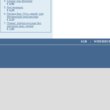
Сказки эры Водолея
€ 4,90
Ред делишес
€ 4,29
Ричард Бах: Путь домой, или
Мгновенная перспектива
€ 2,10
Плакат. Азбука русская без
картинок /мал. форм/
€ 1,00
AGB
|
WIDERRU