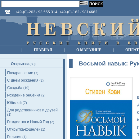
+49-(0)-203 / 93 555 314, +49-(0)-162 / 9814662
|
ГЛАВНАЯ
|
О МАГАЗИНЕ
|
ОПЛАТ
Восьмой навык: Ру
Открытки
(30)
Поздравление
(7)
С днём рождения
(2)
Свадьба
(10)
Рождение ребёнка
(2)
Юбилей
(7)
Для родственников и друзей
(1)
Рождество и Новый Год
(2)
Открытка-кошелёк
(1)
Религия
(1)