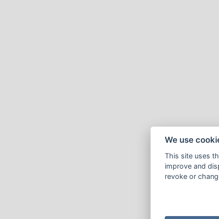
We use cooki
This site uses t
improve and disp
revoke or change