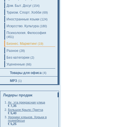
Дом. Быт. Досуг
(154)
Туризм. Спорт. Хобби
(69)
Иностранные языки
(124)
Искусство. Культура
(180)
Психология. Философия
(451)
Бизнес. Маркетинг
(19)
Разное
(28)
Без категории
(2)
Уцененные
(66)
Товары для офиса
(4)
MP3
(1)
Лидеры продаж
Ах, эта прекрасная улица
€ 7,35
Большое Крыло: Притча
€ 5,40
Хроники хорьков. Хорьки в
поднебесье
€ 5,25