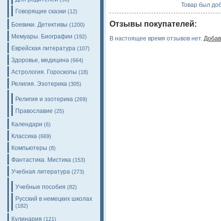
Товар был доб
Говорящие сказки
(12)
Отзывы покупателей:
Боевики. Детективы
(1200)
Мемуары. Биографии
(192)
В настоящее время отзывов нет.
Добав
Еврейская литература
(107)
Здоровье, медицина
(664)
Астрология. Гороскопы
(18)
Религия. Эзотерика
(305)
Религия и эзотерика
(269)
Православие
(25)
Календари
(6)
Классика
(669)
Компьютеры
(8)
Фантастика. Мистика
(153)
Учебная литература
(273)
Учебные пособия
(82)
Русский в немецких школах
(182)
Кулинария
(121)