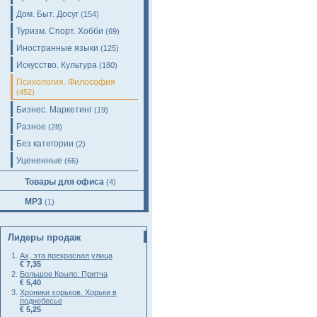
Дом. Быт. Досуг
(154)
Туризм. Спорт. Хобби
(69)
Иностранные языки
(125)
Искусство. Культура
(180)
Психология. Философия
(452)
Бизнес. Маркетинг
(19)
Разное
(28)
Без категории
(2)
Уцененные
(66)
Товары для офиса
(4)
MP3
(1)
Лидеры продаж
Ах, эта прекрасная улица
€ 7,35
Большое Крыло: Притча
€ 5,40
Хроники хорьков. Хорьки в
поднебесье
€ 5,25