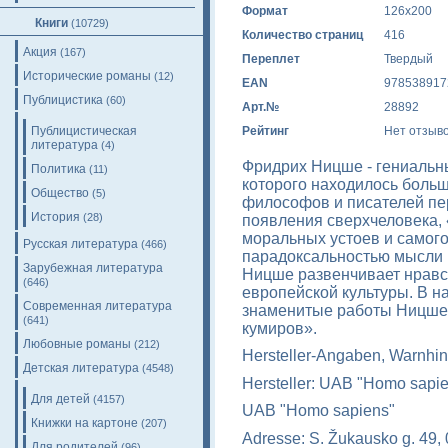
Формат
126х200
Книги
(10729)
Количество страниц
416
Акция
(167)
Переплет
Твердый
Исторические романы
(12)
EAN
978538917
Публицистика
(60)
Арт.№
28892
Публицистическая
Рейтинг
Нет отзыв
литература
(4)
Фридрих Ницше - гениальн
Политика
(11)
которого находилось боль
Общество
(5)
философов и писателей пе
История
(28)
появления сверхчеловека,
моральных устоев и самого
Русская литература
(466)
парадоксальностью мысли 
Зарубежная литература
Ницше развенчивает нравс
(646)
европейской культуры. В 
Современная литература
знаменитые работы Ницше:
(641)
кумиров».
Любовные романы
(212)
Hersteller-Angaben, Warnhin
Детская литература
(4548)
Hersteller: UAB "Homo sapi
Для детей
(4157)
UAB "Homo sapiens"
Книжки на картоне
(207)
Adresse: S. Žukausko g. 49, 
Для родителей
(96)