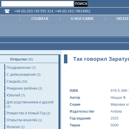
+49-(0)-203 / 93 555 314, +49-(0)-162 / 9814662
|
ГЛАВНАЯ
|
О МАГАЗИНЕ
|
ОПЛАТ
Так говорил Зарату
Открытки
(30)
Поздравление
(7)
С днём рождения
(2)
Свадьба
(10)
Рождение ребёнка
(2)
ISBN
978-5-389-
Юбилей
(7)
Автор
Ницше Ф.
Для родственников и друзей
Серия
Мировая к
(1)
Издательство
Азбука
Рождество и Новый Год
(2)
Год издания
2025
Открытка-кошелёк
(1)
Тираж
5000
Религия
(1)