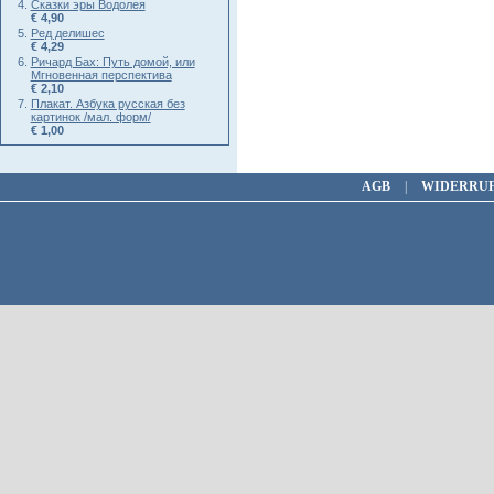
Сказки эры Водолея
€ 4,90
Ред делишес
€ 4,29
Ричард Бах: Путь домой, или
Мгновенная перспектива
€ 2,10
Плакат. Азбука русская без
картинок /мал. форм/
€ 1,00
AGB
|
WIDERRU