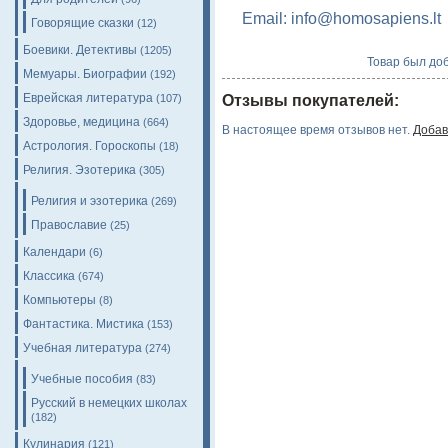
Email: info@homosapiens.lt
Говорящие сказки
(12)
Боевики. Детективы
(1205)
Товар был доб
Мемуары. Биографии
(192)
Еврейская литература
(107)
Отзывы покупателей:
Здоровье, медицина
(664)
В настоящее время отзывов нет.
Добав
Астрология. Гороскопы
(18)
Религия. Эзотерика
(305)
Религия и эзотерика
(269)
Православие
(25)
Календари
(6)
Классика
(674)
Компьютеры
(8)
Фантастика. Мистика
(153)
Учебная литература
(274)
Учебные пособия
(83)
Русский в немецких школах
(182)
Кулинария
(121)