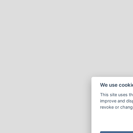
We use cooki
This site uses t
improve and disp
revoke or change