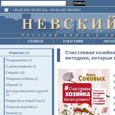
+49-(0)-203 / 93 555 314, +49-(0)-162 / 9814662
|
ГЛАВНАЯ
|
О МАГАЗИНЕ
|
ОПЛАТ
Счастливая хозяйка
Открытки
(30)
методики, которые 
Поздравление
(7)
С днём рождения
(2)
Свадьба
(10)
Рождение ребёнка
(2)
Юбилей
(7)
Для родственников и друзей
(1)
Рождество и Новый Год
(2)
Открытка-кошелёк
(1)
Религия
(1)