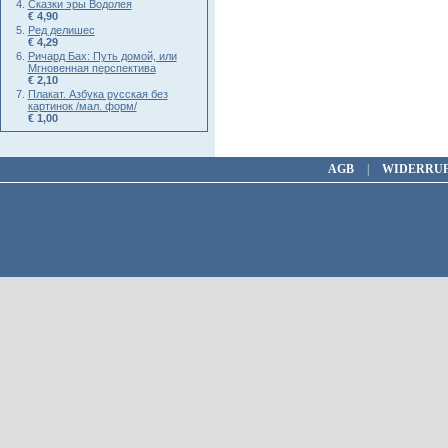
Сказки эры Водолея
€ 4,90
Ред делишес
€ 4,29
Ричард Бах: Путь домой, или
Мгновенная перспектива
€ 2,10
Плакат. Азбука русская без
картинок /мал. форм/
€ 1,00
AGB
|
WIDERRU