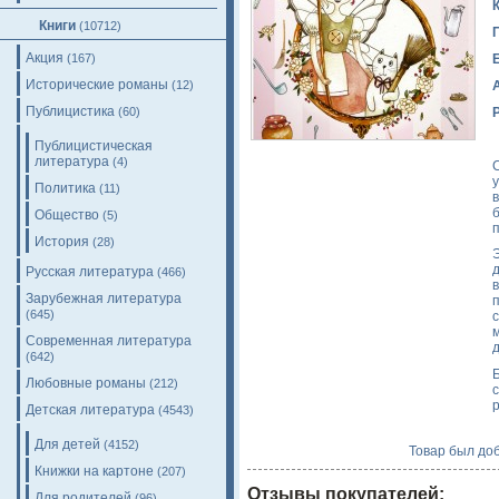
Книги
(10712)
Акция
(167)
Исторические романы
(12)
Публицистика
(60)
Публицистическая
литература
(4)
у
Политика
(11)
Общество
(5)
История
(28)
Русская литература
(466)
Зарубежная литература
(645)
Современная литература
(642)
Любовные романы
(212)
Детская литература
(4543)
Для детей
(4152)
Товар был доб
Книжки на картоне
(207)
Отзывы покупателей:
Для родителей
(96)