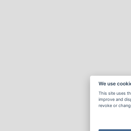
We use cooki
This site uses t
improve and disp
revoke or change