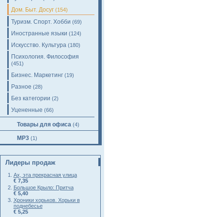
Дом. Быт. Досуг
(154)
Туризм. Спорт. Хобби
(69)
Иностранные языки
(124)
Искусство. Культура
(180)
Психология. Философия
(451)
Бизнес. Маркетинг
(19)
Разное
(28)
Без категории
(2)
Уцененные
(66)
Товары для офиса
(4)
MP3
(1)
Лидеры продаж
Ах, эта прекрасная улица
€ 7,35
Большое Крыло: Притча
€ 5,40
Хроники хорьков. Хорьки в
поднебесье
€ 5,25