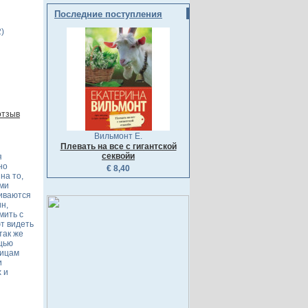
Последние поступления
)
отзыв
Вильмонт Е.
Плевать на все с гигантской
секвойи
я
но
€ 8,40
на то,
ми
живаются
н,
мить с
т видеть
так же
щью
ницам
и
 и