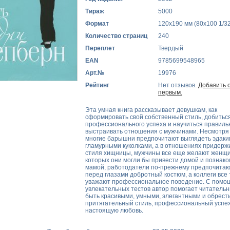
Тираж
5000
Формат
120x190 мм (80х100 1/32
Количество страниц
240
Переплет
Твердый
EAN
9785699548965
Арт.№
19976
Рейтинг
Нет отзывов.
Добавить 
первым.
Эта умная книга рассказывает девушкам, как
сформировать свой собственный стиль, добитьс
профессионального успеха и научиться правиль
выстраивать отношения с мужчинами. Несмотря 
многие барышни предпочитают выглядеть эдаки
гламурными куколками, а в отношениях придер
стиля хищницы, мужчины все еще желают женщи
которых они могли бы привести домой и познако
мамой, работодатели по-прежнему предпочитаю
перед глазами добротный костюм, а коллеги все 
уважают профессиональное поведение. С помо
увлекательных тестов автор помогает читатель
быть красивыми, умными, элегантными и обрест
притягательный стиль, профессиональный успех
настоящую любовь.