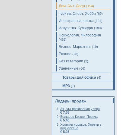
Дом. Быт. Досуг
(154)
Туризм. Спорт. Хобби
(69)
Иностранные языки
(124)
Искусство. Культура
(180)
Психология. Философия
(452)
Бизнес. Маркетинг
(19)
Разное
(28)
Без категории
(2)
Уцененные
(66)
Товары для офиса
(4)
MP3
(1)
Лидеры продаж
Ах, эта прекрасная улица
€ 7,35
Большое Крыло: Притча
€ 5,40
Хроники хорьков. Хорьки в
поднебесье
€ 5,25