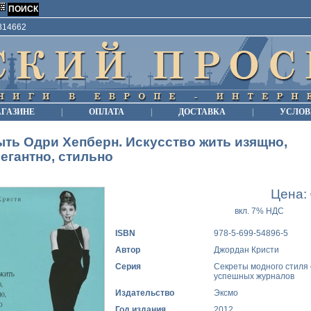
9814662
АГАЗИНЕ
|
ОПЛАТА
|
ДОСТАВКА
|
УСЛОВ
ть Одри Хепберн. Искусство жить изящно,
егантно, стильно
Цена:
вкл. 7% НДС
ISBN
978-5-699-54896-5
Автор
Джордан Кристи
Серия
Секреты модного стиля 
успешных журналов
Издательство
Эксмо
Год издания
2012