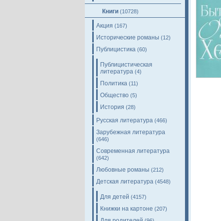
Книги
(10728)
Акция
(167)
Исторические романы
(12)
Публицистика
(60)
Публицистическая
литература
(4)
Политика
(11)
Общество
(5)
История
(28)
Русская литература
(466)
Зарубежная литература
(646)
Современная литература
(642)
Любовные романы
(212)
Детская литература
(4548)
Для детей
(4157)
Книжки на картоне
(207)
Для родителей
(96)