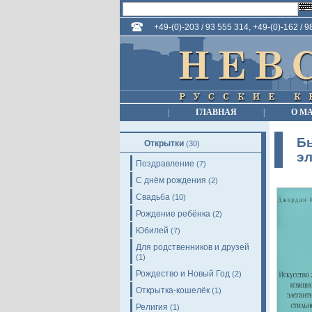
+49-(0)-203 / 93 555 314, +49-(0)-162 / 
|
ГЛАВНАЯ
|
О М
Бы
Открытки
(30)
эл
Поздравление
(7)
С днём рождения
(2)
Свадьба
(10)
Рождение ребёнка
(2)
Юбилей
(7)
Для родственников и друзей
(1)
Рождество и Новый Год
(2)
Открытка-кошелёк
(1)
Религия
(1)