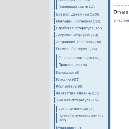
Говорящие сказки
(12)
Отзыв
Боевики. Детективы
(1205)
В настоя
Мемуары. Биографии
(192)
Еврейская литература
(107)
Здоровье, медицина
(664)
Астрология. Гороскопы
(18)
Религия. Эзотерика
(305)
Религия и эзотерика
(269)
Православие
(25)
Календари
(6)
Классика
(672)
Компьютеры
(8)
Фантастика. Мистика
(153)
Учебная литература
(274)
Учебные пособия
(83)
Русский в немецких школах
(182)
Кулинария
(121)