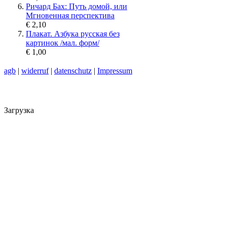
Ричард Бах: Путь домой, или
Мгновенная перспектива
€ 2,10
Плакат. Азбука русская без
картинок /мал. форм/
€ 1,00
agb
|
widerruf
|
datenschutz
|
Impressum
Загрузка