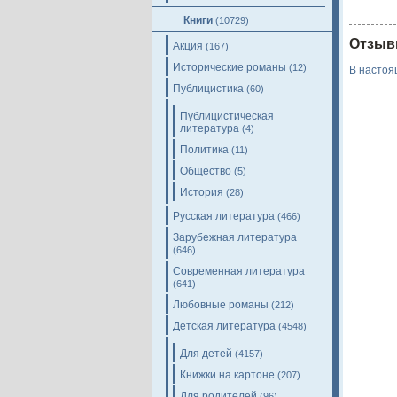
Книги
(10729)
Отзыв
Акция
(167)
Исторические романы
(12)
В настоя
Публицистика
(60)
Публицистическая
литература
(4)
Политика
(11)
Общество
(5)
История
(28)
Русская литература
(466)
Зарубежная литература
(646)
Современная литература
(641)
Любовные романы
(212)
Детская литература
(4548)
Для детей
(4157)
Книжки на картоне
(207)
Для родителей
(96)