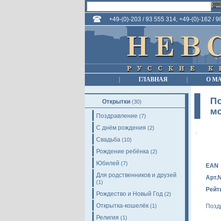
+49-(0)-203 / 93 555 314, +49-(0)-162 / 
|
ГЛАВНАЯ
|
О М
По
Открытки
(30)
мо
Поздравление
(7)
С днём рождения
(2)
Свадьба
(10)
Рождение ребёнка
(2)
Юбилей
(7)
EAN
Для родственников и друзей
Арт.
(1)
Рейт
Рождество и Новый Год
(2)
Открытка-кошелёк
Позд
(1)
Религия
(1)