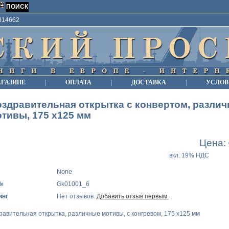
9814662
АГАЗИНЕ
|
ОПЛАТА
|
ДОСТАВКА
|
УСЛОВ
здравительная открытка с конвертом, разли
тивы, 175 х125 мм
Цена:
вкл. 19% НДС
None
№
Gk01001_6
инг
Нет отзывов.
Добавить отзыв первым.
равительная открытка, различные мотивы, с конгревом, 175 х125 мм