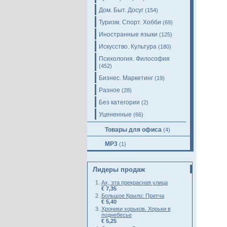
Дом. Быт. Досуг
(154)
Туризм. Спорт. Хобби
(69)
Иностранные языки
(125)
Искусство. Культура
(180)
Психология. Философия
(452)
Бизнес. Маркетинг
(19)
Разное
(28)
Без категории
(2)
Уцененные
(66)
Товары для офиса
(4)
MP3
(1)
Лидеры продаж
Ах, эта прекрасная улица
€ 7,35
Большое Крыло: Притча
€ 5,40
Хроники хорьков. Хорьки в
поднебесье
€ 5,25