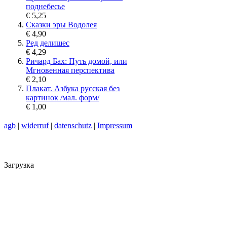
поднебесье
€ 5,25
Сказки эры Водолея
€ 4,90
Ред делишес
€ 4,29
Ричард Бах: Путь домой, или
Мгновенная перспектива
€ 2,10
Плакат. Азбука русская без
картинок /мал. форм/
€ 1,00
agb
|
widerruf
|
datenschutz
|
Impressum
Загрузка