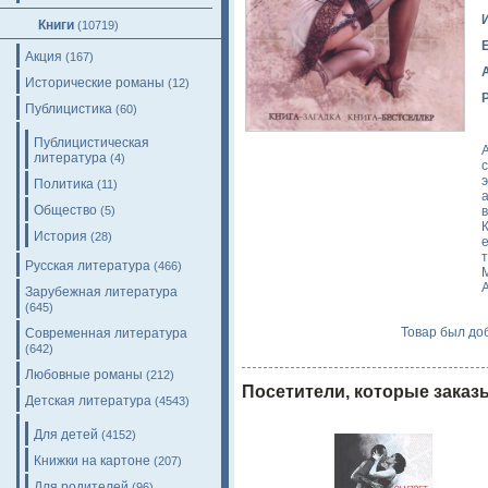
Книги
(10719)
Акция
(167)
Исторические романы
(12)
Публицистика
(60)
Публицистическая
литература
(4)
Политика
(11)
Общество
(5)
История
(28)
Русская литература
(466)
А
Зарубежная литература
(645)
Товар был доб
Современная литература
(642)
Любовные романы
(212)
Посетители, которые заказ
Детская литература
(4543)
Для детей
(4152)
Книжки на картоне
(207)
Для родителей
(96)