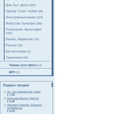
Дом. Быт. Досуг
(154)
Туризм. Спорт. Хобби
(69)
Иностранные языки
(124)
Искусство. Культура
(180)
Психология. Философия
(451)
Бизнес. Маркетинг
(19)
Разное
(28)
Без категории
(2)
Уцененные
(66)
Товары для офиса
(4)
MP3
(1)
Лидеры продаж
Ах, эта прекрасная улица
€ 7,35
Большое Крыло: Притча
€ 5,40
Хроники хорьков. Хорьки в
поднебесье
€ 5,25