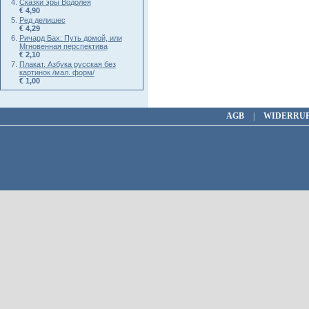
Сказки эры Водолея
€ 4,90
Ред делишес
€ 4,29
Ричард Бах: Путь домой, или
Мгновенная перспектива
€ 2,10
Плакат. Азбука русская без
картинок /мал. форм/
€ 1,00
AGB
|
WIDERRU