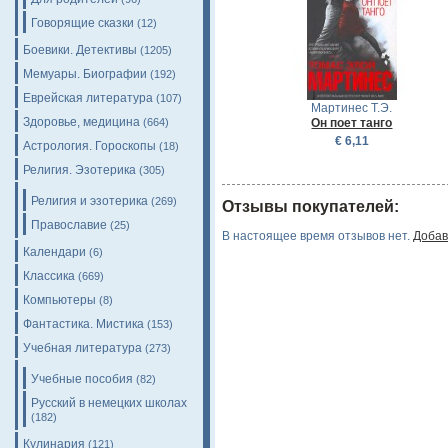
Говорящие сказки
(12)
Боевики. Детективы
(1205)
Мемуары. Биографии
(192)
Еврейская литература
(107)
Мартинес Т.Э.
Здоровье, медицина
(664)
Он поет танго
€ 6,11
Астрология. Гороскопы
(18)
Религия. Эзотерика
(305)
Религия и эзотерика
(269)
Отзывы покупателей:
Православие
(25)
В настоящее время отзывов нет.
Добав
Календари
(6)
Классика
(669)
Компьютеры
(8)
Фантастика. Мистика
(153)
Учебная литература
(273)
Учебные пособия
(82)
Русский в немецких школах
(182)
Кулинария
(121)