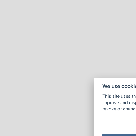
We use cooki
This site uses t
improve and disp
revoke or change