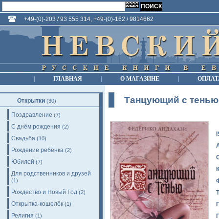
+49-(0)-203 / 93 555 314, +49-(0)-162 / 9814662
|
ГЛАВНАЯ
|
О МАГАЗИНЕ
|
ОПЛАТ
Танцующий с тенью
Открытки
(30)
Поздравление
(7)
С днём рождения
(2)
Свадьба
(10)
Рождение ребёнка
(2)
Юбилей
(7)
Для родственников и друзей
(1)
Рождество и Новый Год
(2)
Открытка-кошелёк
(1)
Религия
(1)