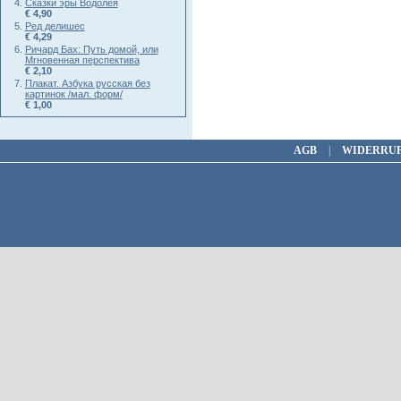
Сказки эры Водолея
€ 4,90
Ред делишес
€ 4,29
Ричард Бах: Путь домой, или
Мгновенная перспектива
€ 2,10
Плакат. Азбука русская без
картинок /мал. форм/
€ 1,00
AGB
|
WIDERRU