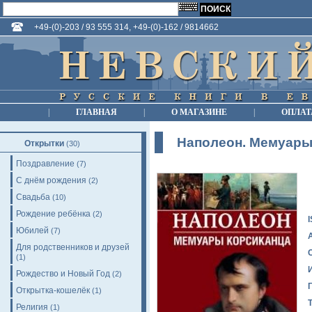
+49-(0)-203 / 93 555 314, +49-(0)-162 / 9814662
|
ГЛАВНАЯ
|
О МАГАЗИНЕ
|
ОПЛАТ
Наполеон. Мемуары
Открытки
(30)
Поздравление
(7)
С днём рождения
(2)
Свадьба
(10)
Рождение ребёнка
(2)
Юбилей
(7)
Для родственников и друзей
(1)
Рождество и Новый Год
(2)
Открытка-кошелёк
(1)
Религия
(1)