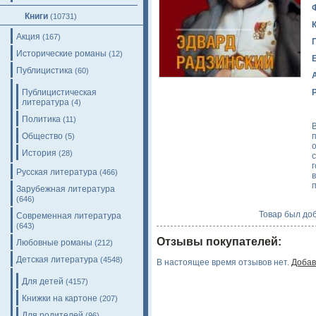
Книги
(10731)
Акция
(167)
Исторические романы
(12)
Публицистика
(60)
Публицистическая
литература
(4)
Политика
(11)
Общество
(5)
История
(28)
Русская литература
(466)
Зарубежная литература
(646)
Товар был доб
Современная литература
(643)
Отзывы покупателей:
Любовные романы
(212)
Детская литература
(4548)
В настоящее время отзывов нет.
Добав
Для детей
(4157)
Книжки на картоне
(207)
Для родителей
(96)