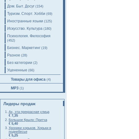
Дом. Быт. Досуг
(154)
Туризм. Спорт. Хобби
(69)
Иностранные языки
(125)
Искусство. Культура
(180)
Психология. Философия
(452)
Бизнес. Маркетинг
(19)
Разное
(28)
Без категории
(2)
Уцененные
(66)
Товары для офиса
(4)
MP3
(1)
Лидеры продаж
Ах, эта прекрасная улица
€ 7,35
Большое Крыло: Притча
€ 5,40
Хроники хорьков. Хорьки в
поднебесье
€ 5,25