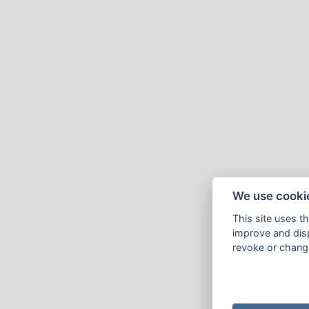
We use cooki
This site uses t
improve and disp
revoke or change