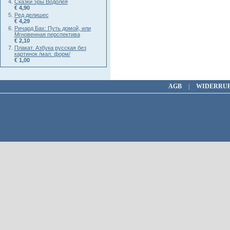
Сказки эры Водолея
€ 4,90
Ред делишес
€ 4,29
Ричард Бах: Путь домой, или
Мгновенная перспектива
€ 2,10
Плакат. Азбука русская без
картинок /мал. форм/
€ 1,00
AGB
|
WIDERRU