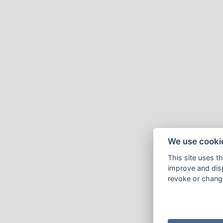
We use cooki
This site uses t
improve and disp
revoke or change