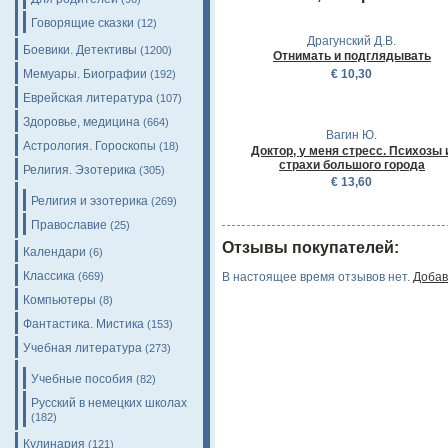
Говорящие сказки
(12)
Драгунский Д.В.
Боевики. Детективы
(1200)
Отнимать и подглядывать
€ 10,30
Мемуары. Биографии
(192)
Еврейская литература
(107)
Здоровье, медицина
(664)
Вагин Ю.
Астрология. Гороскопы
(18)
Доктор, у меня стресс. Психозы 
страхи большого города
Религия. Эзотерика
(305)
€ 13,60
Религия и эзотерика
(269)
Православие
(25)
Отзывы покупателей:
Календари
(6)
Классика
(669)
В настоящее время отзывов нет.
Добав
Компьютеры
(8)
Фантастика. Мистика
(153)
Учебная литература
(273)
Учебные пособия
(82)
Русский в немецких школах
(182)
Кулинария
(121)