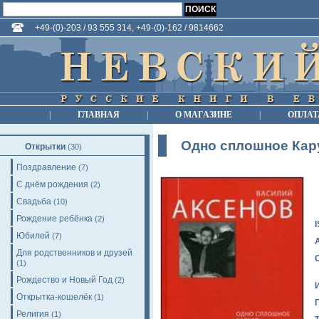
+49-(0)-203 / 93 555 314, +49-(0)-162 / 9814662
|
ГЛАВНАЯ
|
О МАГАЗИНЕ
|
ОПЛАТ
Одно сплошное Кар
Открытки
(30)
Поздравление
(7)
С днём рождения
(2)
Свадьба
(10)
Рождение ребёнка
(2)
Юбилей
(7)
Для родственников и друзей
(1)
Рождество и Новый Год
(2)
Открытка-кошелёк
(1)
Религия
(1)