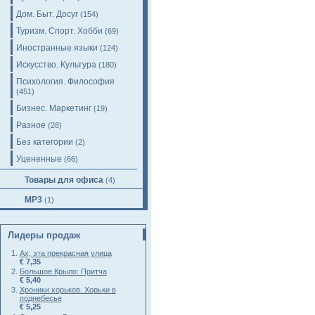
Дом. Быт. Досуг
(154)
Туризм. Спорт. Хобби
(69)
Иностранные языки
(124)
Искусство. Культура
(180)
Психология. Философия
(451)
Бизнес. Маркетинг
(19)
Разное
(28)
Без категории
(2)
Уцененные
(66)
Товары для офиса
(4)
MP3
(1)
Лидеры продаж
Ах, эта прекрасная улица
€ 7,35
Большое Крыло: Притча
€ 5,40
Хроники хорьков. Хорьки в
поднебесье
€ 5,25