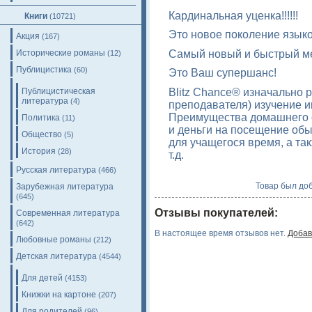
Кардинальная уценка!!!!!!
Книги
(10721)
Это новое поколение языко
Акция
(167)
Самый новый и быстрый ме
Исторические романы
(12)
Публицистика
(60)
Это Ваш супершанс!
Blitz Chance® изначально 
Публицистическая
литература
(4)
преподавателя) изучение 
Преимущества домашнего о
Политика
(11)
и деньги на посещение обы
Общество
(5)
для учащегося время, а так
История
(28)
т.д.
Русская литература
(466)
Товар был доб
Зарубежная литература
(645)
Отзывы покупателей:
Современная литература
(642)
В настоящее время отзывов нет.
Добав
Любовные романы
(212)
Детская литература
(4544)
Для детей
(4153)
Книжки на картоне
(207)
Для родителей
(96)