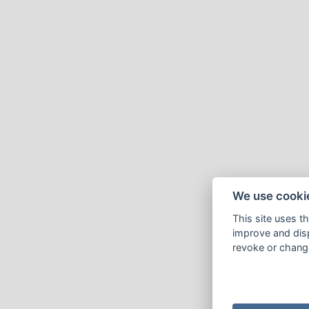
We use cooki
This site uses t
improve and disp
revoke or change