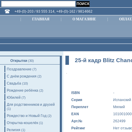
+49-(0)-203 / 93 555 314, +49-(0)-162 / 9814662
|
ГЛАВНАЯ
|
О МАГАЗИНЕ
|
ОПЛАТ
25-й кадр Blitz Cha
Открытки
(30)
Поздравление
(7)
С днём рождения
(2)
Свадьба
(10)
Рождение ребёнка
(2)
ISBN
-
Юбилей
(7)
Серия
Испанский
Для родственников и друзей
Переплет
Мягкий
(1)
EAN
101001000
Рождество и Новый Год
(2)
Арт.№
262499
Открытка-кошелёк
(1)
Рейтинг
Нет отзыв
Религия
(1)