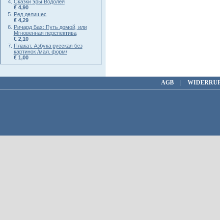
Сказки эры Водолея
€ 4,90
Ред делишес
€ 4,29
Ричард Бах: Путь домой, или
Мгновенная перспектива
€ 2,10
Плакат. Азбука русская без
картинок /мал. форм/
€ 1,00
AGB
|
WIDERRU