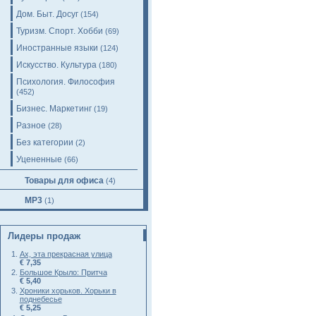
Дом. Быт. Досуг
(154)
Туризм. Спорт. Хобби
(69)
Иностранные языки
(124)
Искусство. Культура
(180)
Психология. Философия
(452)
Бизнес. Маркетинг
(19)
Разное
(28)
Без категории
(2)
Уцененные
(66)
Товары для офиса
(4)
MP3
(1)
Лидеры продаж
Ах, эта прекрасная улица
€ 7,35
Большое Крыло: Притча
€ 5,40
Хроники хорьков. Хорьки в
поднебесье
€ 5,25