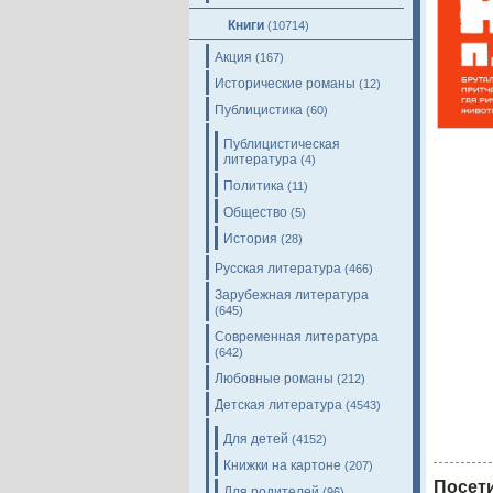
Книги
(10714)
Акция
(167)
Исторические романы
(12)
Публицистика
(60)
Публицистическая
литература
(4)
Политика
(11)
Общество
(5)
История
(28)
Русская литература
(466)
Зарубежная литература
(645)
Современная литература
(642)
Любовные романы
(212)
Детская литература
(4543)
Для детей
(4152)
Книжки на картоне
(207)
Посети
Для родителей
(96)