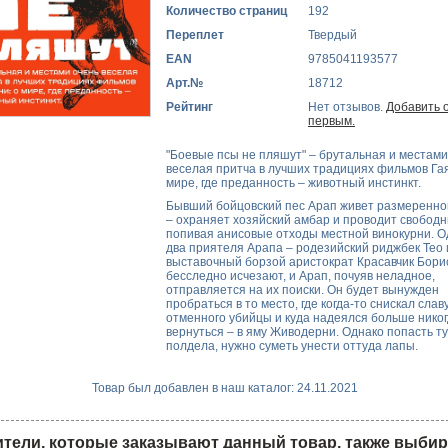
Количество страниц
192
Переплет
Твердый
EAN
9785041193577
Арт.№
18712
Рейтинг
Нет отзывов.
Добавить 
первым.
"Боевые псы не пляшут" – брутальная и местами
веселая притча в лучших традициях фильмов Гая
мире, где преданность – животный инстинкт.
Бывший бойцовский пес Арап живет размеренно
– охраняет хозяйский амбар и проводит свободн
попивая анисовые отходы местной винокурни. 
два приятеля Арапа – родезийский риджбек Тео 
выставочный борзой аристократ Красавчик Бори
бесследно исчезают, и Арап, почуяв неладное,
отправляется на их поиски. Он будет вынужден
пробраться в то место, где когда-то снискал слав
отменного убийцы и куда надеялся больше никог
вернуться – в яму Живодерни. Однако попасть ту
полдела, нужно суметь унести оттуда лапы.
Товар был добавлен в наш каталог: 24.11.2021
тели, которые заказывают данный товар, также выби