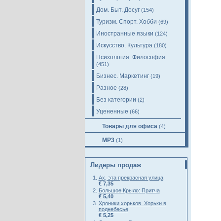
Дом. Быт. Досуг
(154)
Туризм. Спорт. Хобби
(69)
Иностранные языки
(124)
Искусство. Культура
(180)
Психология. Философия
(451)
Бизнес. Маркетинг
(19)
Разное
(28)
Без категории
(2)
Уцененные
(66)
Товары для офиса
(4)
MP3
(1)
Лидеры продаж
Ах, эта прекрасная улица
€ 7,35
Большое Крыло: Притча
€ 5,40
Хроники хорьков. Хорьки в
поднебесье
€ 5,25