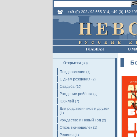
+49-(0)-203 / 93 555 314, +49-(0)-162 / 
|
ГЛАВНАЯ
|
О М
Б
Открытки
(30)
Поздравление
(7)
С днём рождения
(2)
Свадьба
(10)
Рождение ребёнка
(2)
Юбилей
(7)
Для родственников и друзей
(1)
Рождество и Новый Год
(2)
Открытка-кошелёк
(1)
Религия
(1)