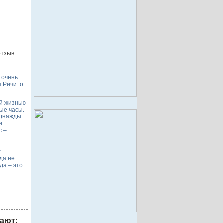
отзыв
 очень
 Ричи: о
й жизнью
ые часы,
Однажды
и
с –
у
да не
да – это
рают: