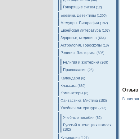
Говорящие сказки
(12)
Боевики. Детективы
(1200)
Мемуары. Биографии
(192)
Еврейская литература
(107)
Здоровье, медицина
(664)
Астрология. Гороскопы
(18)
Религия. Эзотерика
(305)
Религия и эзотерика
(269)
Православие
(25)
Календари
(6)
Классика
(669)
Отзыв
Компьютеры
(8)
В настоя
Фантастика. Мистика
(153)
Учебная литература
(273)
Учебные пособия
(82)
Русский в немецких школах
(182)
Кулинария
(121)