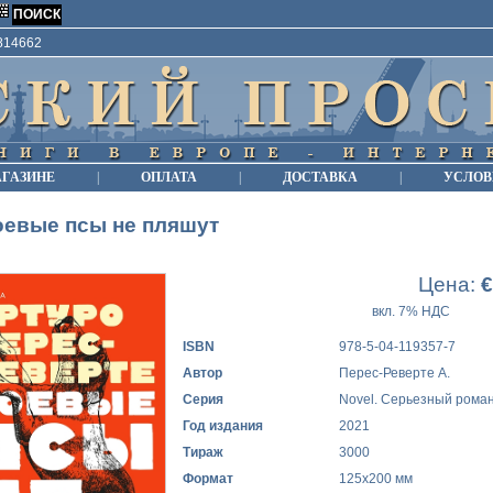
9814662
АГАЗИНЕ
|
ОПЛАТА
|
ДОСТАВКА
|
УСЛОВ
оевые псы не пляшут
Цена:
€
вкл. 7% НДС
ISBN
978-5-04-119357-7
Автор
Перес-Реверте А.
Серия
Novel. Серьезный рома
Год издания
2021
Тираж
3000
Формат
125x200 мм