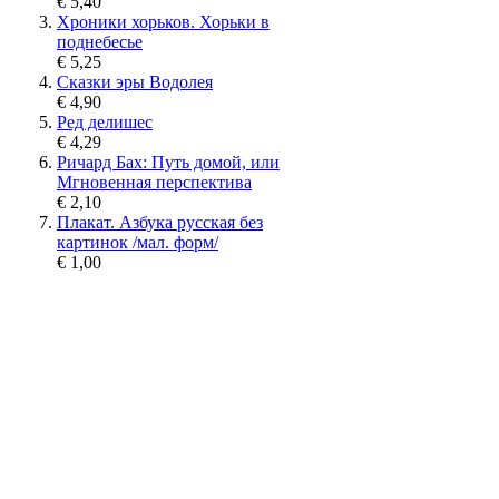
€ 5,40
Хроники хорьков. Хорьки в
поднебесье
€ 5,25
Сказки эры Водолея
€ 4,90
Ред делишес
€ 4,29
Ричард Бах: Путь домой, или
Мгновенная перспектива
€ 2,10
Плакат. Азбука русская без
картинок /мал. форм/
€ 1,00