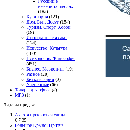
Русский в
немецких школах
(182)
Кулинария
(121)
Дом. Быт. Досуг
(154)
Туризм. Спорт. Хобби
(69)
Иностранные языки
(124)
Искусство. Культура
(180)
Психология. Философия
(451)
Бизнес. Маркетинг
(19)
Разное
(28)
Без категории
(2)
Уцененные
(66)
Товары для офиса
(4)
MP3
(1)
Лидеры продаж
Ах, эта прекрасная улица
€ 7,35
Большое Крыло: Притча