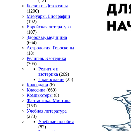
(12)
Боевики. Детективы
(1200)
Мемуары. Биографии
(192)
Еврейская литература
(107)
Здоровье, медицина
(664)
Астрология. Гороскопы
(18)
Религия. Эзотерика
(305)
Религия и
эзотерика
(269)
Православие
(25)
Календари
(6)
Классика
(669)
Компьютеры
(8)
Фантастика. Мистика
(153)
Учебная литература
(273)
Учебные пособия
(82)