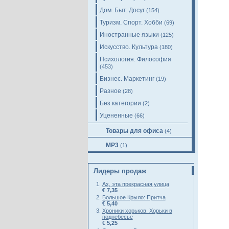
Дом. Быт. Досуг
(154)
Туризм. Спорт. Хобби
(69)
Иностранные языки
(125)
Искусство. Культура
(180)
Психология. Философия
(453)
Бизнес. Маркетинг
(19)
Разное
(28)
Без категории
(2)
Уцененные
(66)
Товары для офиса
(4)
MP3
(1)
Лидеры продаж
Ах, эта прекрасная улица
€ 7,35
Большое Крыло: Притча
€ 5,40
Хроники хорьков. Хорьки в
поднебесье
€ 5,25