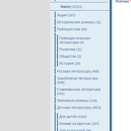
Рейтинг
Книги
(10751)
Акция
(167)
Исторические романы
(12)
Публицистика
(60)
Публицистическая
литература
(4)
Политика
(11)
Общество
(5)
История
(28)
Русская литература
(469)
Зарубежная литература
(646)
Современная литература
(641)
Любовные романы
(218)
Детская литература
(4553)
Для детей
(4162)
Книжки на картоне
(207)
Для родителей
(96)