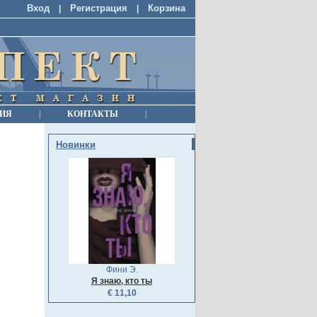
Вход
Регистрация
Корзина
|
|
ИЯ
|
КОНТАКТЫ
|
Новинки
Фини Э.
Я знаю, кто ты
€ 11,10