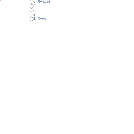
*
5 (Лучше)
4
3
2
1 (Хуже)
Просмотр