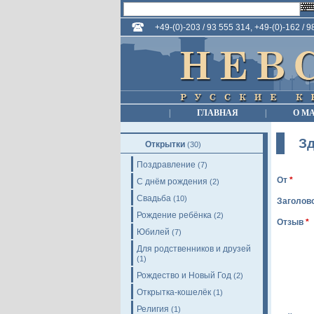
+49-(0)-203 / 93 555 314, +49-(0)-162 / 
|
ГЛАВНАЯ
|
О М
Зд
Открытки
(30)
Поздравление
(7)
От
*
С днём рождения
(2)
Свадьба
(10)
Заголов
Рождение ребёнка
(2)
Отзыв
*
Юбилей
(7)
Для родственников и друзей
(1)
Рождество и Новый Год
(2)
Открытка-кошелёк
(1)
Религия
(1)