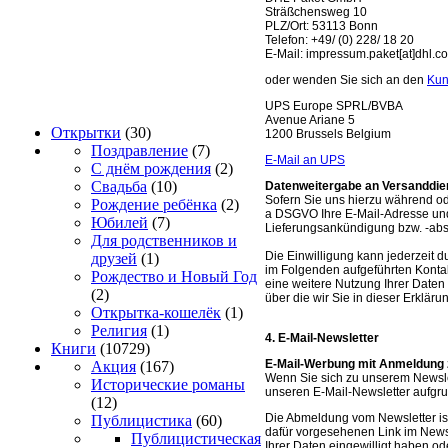
Sträßchensweg 10
PLZ/Ort: 53113 Bonn
Telefon: +49/ (0) 228/ 18 20
E-Mail: impressum.paket[at]dhl.c
oder wenden Sie sich an den
Kun
UPS Europe SPRL/BVBA
Avenue Ariane 5
Открытки
(30)
1200 Brussels Belgium
Поздравление
(7)
E-Mail an UPS
С днём рождения
(2)
Свадьба
(10)
Datenweitergabe an Versanddien
Sofern Sie uns hierzu während oder
Рождение ребёнка
(2)
a DSGVO Ihre E-Mail-Adresse und
Юбилей
(7)
Lieferungsankündigung bzw. -ab
Для родственников и
Die Einwilligung kann jederzeit 
друзей
(1)
im Folgenden aufgeführten Kontak
Рождество и Новый Год
eine weitere Nutzung Ihrer Daten
(2)
über die wir Sie in dieser Erkläru
Открытка-кошелёк
(1)
Религия
(1)
4. E-Mail-Newsletter
Книги
(10729)
E-Mail-Werbung mit Anmeldung 
Акция
(167)
Wenn Sie sich zu unserem Newslet
Исторические романы
unseren E-Mail-Newsletter aufgrun
(12)
Die Abmeldung vom Newsletter ist
Публицистика
(60)
dafür vorgesehenen Link im Newsl
Публицистическая
Ihrer Daten eingewilligt haben od