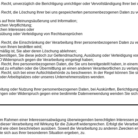
echt, unverzüglich die Berichtigung unrichtiger oder Vervollständigung Ihrer b
Recht, die Löschung Ihrer bei uns gespeicherten personenbezogenen Daten zu ver
 auf freie Meinungsäußerung und Information;
lichen Verpflichtung;
ichen Interesses oder
sübung oder Verteidigung von Rechtsansprüchen
Recht, die Einschränkung der Verarbeitung Ihrer personenbezogenen Daten zu ve
 von Ihnen bestritten wird;
tmäßig ist, Sie aber deren Löschung ablehnen;
hr benötigen, Sie diese jedoch zur Geltendmachung, Ausübung oder Verteidigung 
O Widerspruch gegen die Verarbeitung eingelegt haben;
echt, Ihre personenbezogenen Daten, die Sie uns bereitgestellt haben, in einem 
 zu erhalten oder die Übermittlung an einen anderen Verantwortlichen zu verlan
echt, sich bei einer Aufsichtsbehörde zu beschweren. In der Regel können Sie sic
 oder Arbeitsplatzes oder unseres Unternehmenssitzes wenden.
eitung oder Nutzung Ihrer personenbezogenen Daten, bei Auskünften, Berichtigun
igungen oder Widerspruch gegen eine bestimmte Datenverwendung wenden Sie sich b
********************************
 im Rahmen einer Interessensabwägung überwiegenden berechtigten Interessen
e dieser Verarbeitung mit Wirkung für die Zukunft widersprechen. Erfolgt die Verar
it wie oben beschrieben ausüben. Soweit die Verarbeitung zu anderen Zwecken erfo
ie sich aus Ihrer besonderen Situation ergeben, zu.