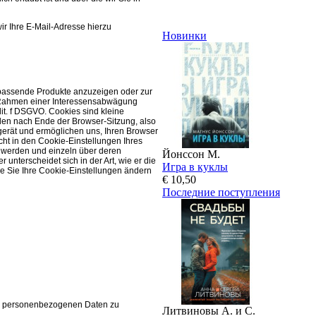
ir Ihre E-Mail-Adresse hierzu
Новинки
 passende Produkte anzuzeigen oder zur
m Rahmen einer Interessensabwägung
it. f DSGVO. Cookies sind kleine
den nach Ende der Browser-Sitzung, also
gerät und ermöglichen uns, Ihren Browser
ht in den Cookie-Einstellungen Ihres
 werden und einzeln über deren
Йонссон М.
nterscheidet sich in der Art, wie er die
Игра в куклы
ie Sie Ihre Cookie-Einstellungen ändern
€ 10,50
Последние поступления
en personenbezogenen Daten zu
Литвиновы А. и С.