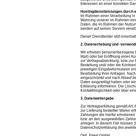
Interessen an einer korrekten Da
Hostingdienstleistungen durch e
Im Rahmen einer Verarbeitung in u
Wahrung unserer im Rahmen einer
Daten, die im Rahmen der Nutzun
werden auf seinen Servern verarbe
Dieser Dienstleister sitzt inner
2. Datenerhebung und -verwend
Wir erheben personenbezogene Dat
Mail) oder bei Eröffnung eines Ku
zur Vertragsabwicklung, bzw. zu
Bestellung und/ oder die Kontoer
jeweiligen Eingabeformularen ersi
Bearbeitung Ihrer Anfragen. Nach
eingeschränkt und nach Ablauf der
Daten eingewilligt haben oder wi
Erklärung informieren. Die Lösch
Kontaktmöglichkeit oder über ein
3. Datenweitergabe
Zur Vertragserfüllung gemäß Art. 
zur Lieferung bestellter Waren er
Zahlungen die hierfür erhobenen Z
bzw. an den ausgewählten Zahlung
anlegen. In diesem Fall müssen S
Datenschutzerklärung des jeweili
DHL Paket GmbH