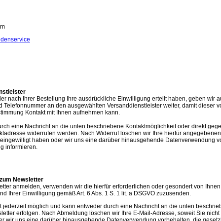
om
denservice
stleister
 nach Ihrer Bestellung Ihre ausdrückliche Einwilligung erteilt haben, geben wir auf
 Telefonnummer an den ausgewählten Versanddienstleister weiter, damit dieser v
stimmung Kontakt mit Ihnen aufnehmen kann.
durch eine Nachricht an die unten beschriebene Kontaktmöglichkeit oder direkt geg
tadresse widerrufen werden. Nach Widerruf löschen wir Ihre hierfür angegebenen D
 eingewilligt haben oder wir uns eine darüber hinausgehende Datenverwendung vorb
ng informieren.
zum Newsletter
ter anmelden, verwenden wir die hierfür erforderlichen oder gesondert von Ihnen
d Ihrer Einwilligung gemäß Art. 6 Abs. 1 S. 1 lit. a DSGVO zuzusenden.
 jederzeit möglich und kann entweder durch eine Nachricht an die unten beschrie
etter erfolgen. Nach Abmeldung löschen wir Ihre E-Mail-Adresse, soweit Sie nicht 
er wir uns eine darüber hinausgehende Datenverwendung vorbehalten, die gesetzlich