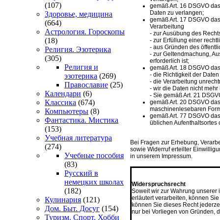
(107)
gemäß Art. 16 DSGVO das R
Daten zu verlangen;
Здоровье, медицина
gemäß Art. 17 DSGVO das 
(664)
Verarbeitung
Астрология. Гороскопы
- zur Ausübung des Rechts
(18)
- zur Erfüllung einer recht
- aus Gründen des öffentl
Религия. Эзотерика
- zur Geltendmachung, Au
(305)
erforderlich ist;
Религия и
gemäß Art. 18 DSGVO das 
- die Richtigkeit der Daten
эзотерика
(269)
- die Verarbeitung unrech
Православие
(25)
- wir die Daten nicht me
Календари
(6)
- Sie gemäß Art. 21 DSGV
Классика
(674)
gemäß Art. 20 DSGVO das R
maschinenlesebaren Format
Компьютеры
(8)
gemäß Art. 77 DSGVO das R
Фантастика. Мистика
üblichen Aufenthaltsortes
(153)
Учебная литература
Bei Fragen zur Erhebung, Verarb
(274)
sowie Widerruf erteilter Einwill
Учебные пособия
in unserem Impressum.
(83)
Русский в
************************************
немецких школах
Widerspruchsrecht
(182)
Soweit wir zur Wahrung unserer
erläutert verarbeiten, können Si
Кулинария
(121)
können Sie dieses Recht jederze
Дом. Быт. Досуг
(154)
nur bei Vorliegen von Gründen, d
Туризм. Спорт. Хобби