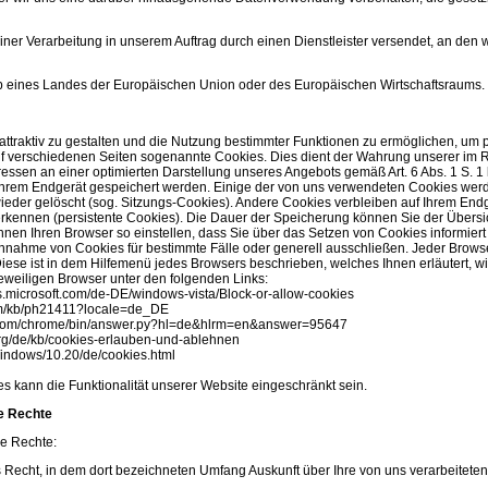
ner Verarbeitung in unserem Auftrag durch einen Dienstleister versendet, an den w
halb eines Landes der Europäischen Union oder des Europäischen Wirtschaftsraums.
ttraktiv zu gestalten und die Nutzung bestimmter Funktionen zu ermöglichen, um
f verschiedenen Seiten sogenannte Cookies. Dies dient der Wahrung unserer i
ssen an einer optimierten Darstellung unseres Angebots gemäß Art. 6 Abs. 1 S. 1 l
 Ihrem Endgerät gespeichert werden. Einige der von uns verwendeten Cookies wer
ieder gelöscht (sog. Sitzungs-Cookies). Andere Cookies verbleiben auf Ihrem End
kennen (persistente Cookies). Die Dauer der Speicherung können Sie der Übersic
en Ihren Browser so einstellen, dass Sie über das Setzen von Cookies informiert
ahme von Cookies für bestimmte Fälle oder generell ausschließen. Jeder Browser u
Diese ist in dem Hilfemenü jedes Browsers beschrieben, welches Ihnen erläutert, w
jeweiligen Browser unter den folgenden Links:
ws.microsoft.com/de-DE/windows-vista/Block-or-allow-cookies
com/kb/ph21411?locale=de_DE
e.com/chrome/bin/answer.py?hl=de&hlrm=en&answer=95647
.org/de/kb/cookies-erlauben-und-ablehnen
Windows/10.20/de/cookies.html
 kann die Funktionalität unserer Website eingeschränkt sein.
re Rechte
de Rechte:
Recht, in dem dort bezeichneten Umfang Auskunft über Ihre von uns verarbeitet