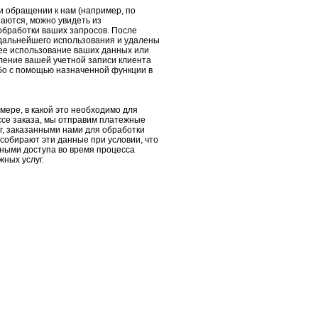
и обращении к нам (например, по
аются, можно увидеть из
обработки ваших запросов.
После
 дальнейшего использования и удалены
шее использование ваших данных или
ление вашей учетной записи клиента
бо с помощью назначенной функции в
мере, в какой это необходимо для
ессе заказа, мы отправим платежные
г, заказанными нами для обработки
собирают эти данные при условии, что
нными доступа во время процесса
ных услуг.