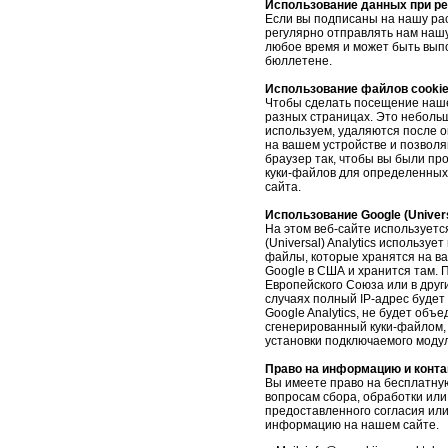
Использование данных при ре
Если вы подписаны на нашу ра
регулярно отправлять нам наш
любое время и может быть вып
бюллетене.
Использование файлов cooki
Чтобы сделать посещение наше
разных страницах.
Это небольш
используем, удаляются после о
на вашем устройстве и позвол
браузер так, чтобы вы были п
куки-файлов для определенных 
сайта.
Использование Google (Univers
На этом веб-сайте используется
(Universal) Analytics использу
файлы, которые хранятся на в
Google в США и хранится там.
П
Европейского Союза или в дру
случаях полный IP-адрес будет
Google Analytics, не будет об
сгенерированный куки-файлом, 
установки подключаемого моду
Право на информацию и конта
Вы имеете право на бесплатную
вопросам сбора, обработки ил
предоставленного согласия или
информацию на нашем сайте.