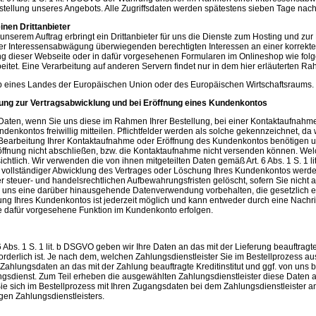
rstellung unseres Angebots. Alle Zugriffsdaten werden spätestens sieben Tage nac
inen Drittanbieter
nserem Auftrag erbringt ein Drittanbieter für uns die Dienste zum Hosting und zur 
 Interessensabwägung überwiegenden berechtigten Interessen an einer korrekten
g dieser Webseite oder in dafür vorgesehenen Formularen im Onlineshop wie fo
itet. Eine Verarbeitung auf anderen Servern findet nur in dem hier erläuterten Rah
halb eines Landes der Europäischen Union oder des Europäischen Wirtschaftsraums.
ung zur Vertragsabwicklung und bei Eröffnung eines Kundenkontos
en, wenn Sie uns diese im Rahmen Ihrer Bestellung, bei einer Kontaktaufnahme m
ndenkontos freiwillig mitteilen. Pflichtfelder werden als solche gekennzeichnet, da
r Bearbeitung Ihrer Kontaktaufnahme oder Eröffnung des Kundenkontos benötigen 
öffnung nicht abschließen, bzw. die Kontaktaufnahme nicht versenden können. We
chtlich. Wir verwenden die von ihnen mitgeteilten Daten gemäß Art. 6 Abs. 1 S. 1 
 vollständiger Abwicklung des Vertrages oder Löschung Ihres Kundenkontos werden
 steuer- und handelsrechtlichen Aufbewahrungsfristen gelöscht, sofern Sie nicht a
r uns eine darüber hinausgehende Datenverwendung vorbehalten, die gesetzlich erla
ung Ihres Kundenkontos ist jederzeit möglich und kann entweder durch eine Nachr
e dafür vorgesehene Funktion im Kundenkonto erfolgen.
6 Abs. 1 S. 1 lit. b DSGVO geben wir Ihre Daten an das mit der Lieferung beauftra
forderlich ist. Je nach dem, welchen Zahlungsdienstleister Sie im Bestellprozess 
ahlungsdaten an das mit der Zahlung beauftragte Kreditinstitut und ggf. von uns b
sdienst. Zum Teil erheben die ausgewählten Zahlungsdienstleister diese Daten auc
ie sich im Bestellprozess mit Ihren Zugangsdaten bei dem Zahlungsdienstleister an
gen Zahlungsdienstleisters.