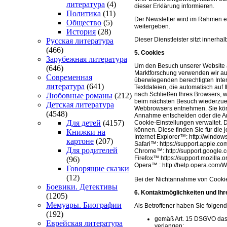
литература
(4)
dieser Erklärung informieren.
Политика
(11)
Der Newsletter wird im Rahmen ei
Общество
(5)
weitergeben.
История
(28)
Dieser Dienstleister sitzt inner
Русская литература
(466)
5. Cookies
Зарубежная литература
Um den Besuch unserer Website a
(646)
Marktforschung verwenden wir au
Современная
überwiegenden berechtigten Intere
литература
(641)
Textdateien, die automatisch auf
nach Schließen Ihres Browsers, w
Любовные романы
(212)
beim nächsten Besuch wiederzuer
Детская литература
Webbrowsers entnehmen. Sie könn
(4548)
Annahme entscheiden oder die Ann
Для детей
(4157)
Cookie-Einstellungen verwaltet. 
können. Diese finden Sie für die 
Книжки на
Internet Explorer™: http://windo
картоне
(207)
Safari™: https://support.apple.
Для родителей
Chrome™: http://support.googl
Firefox™ https://support.mozilla
(96)
Opera™ : http://help.opera.com/
Говорящие сказки
(12)
Bei der Nichtannahme von Cookies
Боевики. Детективы
6. Kontaktmöglichkeiten und Ih
(1205)
Мемуары. Биографии
Als Betroffener haben Sie folgen
(192)
gemäß Art. 15 DSGVO das 
Еврейская литература
verlangen;