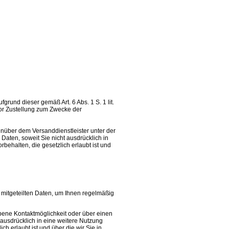
grund dieser gemäß Art. 6 Abs. 1 S. 1 lit.
or Zustellung zum Zwecke der
enüber dem Versanddienstleister unter der
aten, soweit Sie nicht ausdrücklich in
ehalten, die gesetzlich erlaubt ist und
 mitgeteilten Daten, um Ihnen regelmäßig
bene Kontaktmöglichkeit oder über einen
ausdrücklich in eine weitere Nutzung
 erlaubt ist und über die wir Sie in