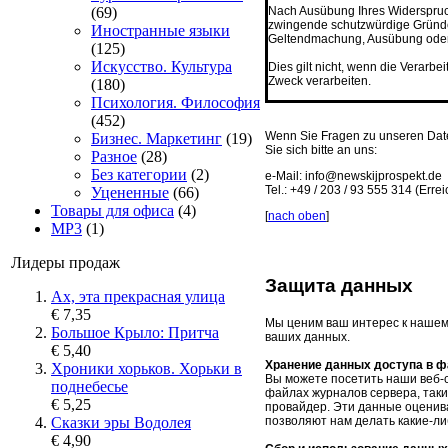
Nach Ausübung Ihres Widerspruch
(69)
zwingende schutzwürdige Gründe 
Иностранные языки
Geltendmachung, Ausübung oder 
(125)
Искусство. Культура
Dies gilt nicht, wenn die Verarb
Zweck verarbeiten.
**************
(180)
Психология. Философия
(452)
Wenn Sie Fragen zu unseren Date
Бизнес. Маркетинг
(19)
Sie sich bitte an uns:
Разное
(28)
Без категории
(2)
e-Mail: info@newskijprospekt.de
Tel.: +49 / 203 / 93 555 314 (Err
Уцененные
(66)
Товары для офиса
(4)
[
nach oben
]
MP3
(1)
Лидеры продаж
Защита данных
Ах, эта прекрасная улица
€ 7,35
Мы ценим ваш интерес к нашем
Большое Крыло: Притча
ваших данных.
€ 5,40
Хранение данных доступа в ф
Хроники хорьков. Хорьки в
Вы можете посетить наши веб-
поднебесье
файлах журналов сервера, таки
€ 5,25
провайдер.
Эти данные оценив
Сказки эры Водолея
позволяют нам делать какие-ли
€ 4,90