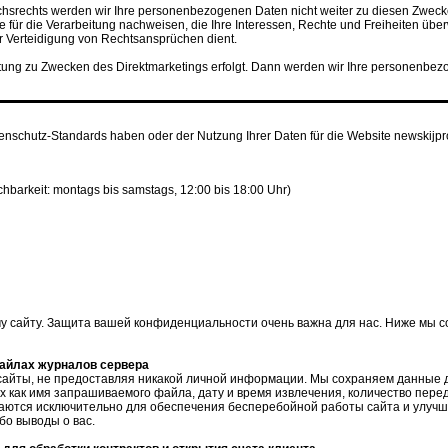
srechts werden wir Ihre personenbezogenen Daten nicht weiter zu diesen Zwecken
für die Verarbeitung nachweisen, die Ihre Interessen, Rechte und Freiheiten übe
Verteidigung von Rechtsansprüchen dient.
eitung zu Zwecken des Direktmarketings erfolgt. Dann werden wir Ihre personenbe
******************************************************
nschutz-Standards haben oder der Nutzung Ihrer Daten für die Website newskijp
eichbarkeit: montags bis samstags, 12:00 bis 18:00 Uhr)
у сайту.
Защита вашей конфиденциальности очень важна для нас.
Ниже мы с
айлах журналов сервера
сайты, не предоставляя никакой личной информации.
Мы сохраняем данные д
х как
имя запрашиваемого файла, дату и время извлечения, количество пе
аются исключительно для обеспечения бесперебойной работы сайта и улучш
бо выводы о вас.