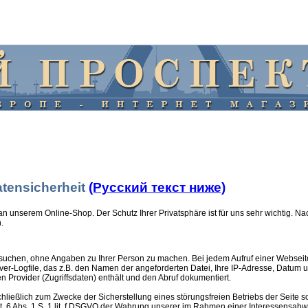
tensicherheit
(Русский текст ниже)
 an unserem Online-Shop. Der Schutz Ihrer Privatsphäre ist für uns sehr wichtig. Na
.
uchen, ohne Angaben zu Ihrer Person zu machen. Bei jedem Aufruf einer Webseite
er-Logfile, das z.B. den Namen der angeforderten Datei, Ihre IP-Adresse, Datum u
rovider (Zugriffsdaten) enthält und den Abruf dokumentiert.
hließlich zum Zwecke der Sicherstellung eines störungsfreien Betriebs der Seite
rt. 6 Abs. 1 S. 1 lit. f DSGVO der Wahrung unserer im Rahmen einer Interessensa