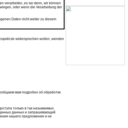
 verarbeiten, es sei denn, wir können
rwiegen, oder wenn die Verarbeitung der
zogenen Daten nicht weiter zu diesem
rospekt.de widersprechen wollen, wenden
ообщаем вам подробно об обработке
оступа только в так называемых
реданных данных и запрашивающий
ения нашего предложения и не