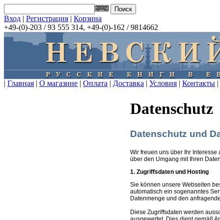
Вход
|
Регистрация
|
Корзина
+49-(0)-203 / 93 555 314, +49-(0)-162 / 9814662
|
Главная
|
О магазине
|
Оплата
|
Доставка
|
Условия
|
Контакты
|
Datenschutz
Datenschutz und Da
Wir freuen uns über Ihr Interesse
über den Umgang mit Ihren Daten
1. Zugriffsdaten und Hosting
Sie können unsere Webseiten bes
automatisch ein sogenanntes Serv
Datenmenge und den anfragenden P
Diese Zugriffsdaten werden aussc
ausgewertet. Dies dient gemäß A