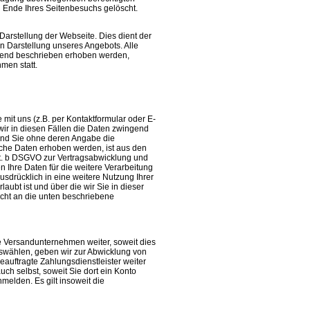
h Ende Ihres Seitenbesuchs gelöscht.
Darstellung der Webseite. Dies dient der
 Darstellung unseres Angebots. Alle
lgend beschrieben erhoben werden,
men statt.
it uns (z.B. per Kontaktformular oder E-
 wir in diesen Fällen die Daten zwingend
und Sie ohne deren Angabe die
lche Daten erhoben werden, ist aus den
lit. b DSGVO zur Vertragsabwicklung und
 Ihre Daten für die weitere Verarbeitung
usdrücklich in eine weitere Nutzung Ihrer
ubt ist und über die wir Sie in dieser
icht an die unten beschriebene
gte Versandunternehmen weiter, soweit dies
auswählen, geben wir zur Abwicklung von
eauftragte Zahlungsdienstleister weiter
h selbst, soweit Sie dort ein Konto
melden. Es gilt insoweit die