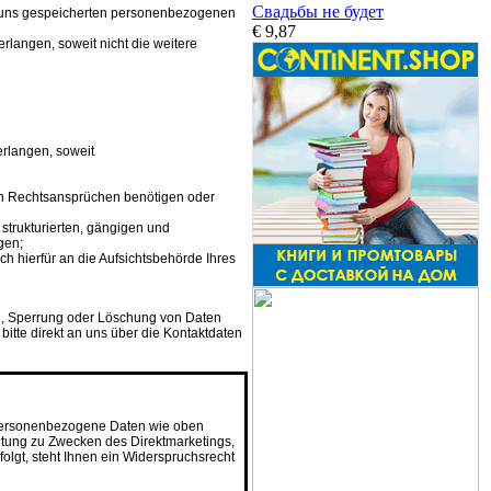
Свадьбы не будет
ei uns gespeicherten personenbezogenen
€ 9,87
langen, soweit nicht die weitere
rlangen, soweit
von Rechtsansprüchen benötigen oder
strukturierten, gängigen und
gen;
h hierfür an die Aufsichtsbehörde Ihres
g, Sperrung oder Löschung von Daten
itte direkt an uns über die Kontaktdaten
 personenbezogene Daten wie oben
beitung zu Zwecken des Direktmarketings,
lgt, steht Ihnen ein Widerspruchsrecht