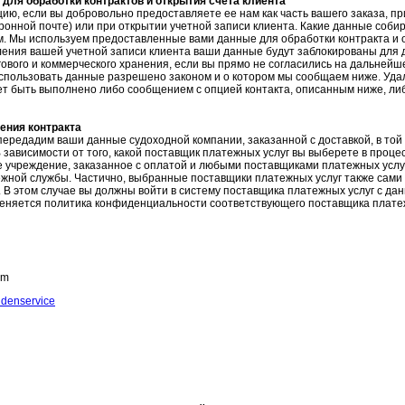
для обработки контрактов и открытия счета клиента
, если вы добровольно предоставляете ее нам как часть вашего заказа, пр
ронной почте) или при открытии учетной записи клиента.
Какие данные собир
м.
Мы используем предоставленные вами данные для обработки контракта и 
ления вашей учетной записи клиента ваши данные будут заблокированы для
ового и коммерческого хранения, если вы прямо не согласились на дальней
использовать данные
разрешено законом и о котором мы сообщаем ниже.
Уда
ет быть выполнено либо сообщением с опцией контакта, описанным ниже, ли
ения контракта
ередадим ваши данные судоходной компании, заказанной с доставкой, в той 
 зависимости от того, какой поставщик платежных услуг вы выберете в проц
е учреждение, заказанное с оплатой и любыми поставщиками платежных услу
ежной службы.
Частично, выбранные поставщики платежных услуг также сами 
.
В этом случае вы должны войти в систему поставщика платежных услуг с да
еняется политика конфиденциальности соответствующего поставщика платеж
om
denservice