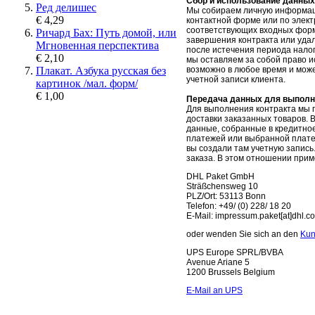
Сбор и использование данных 
Ред делишес
Мы собираем личную информацию
€ 4,29
контактной форме или по элект
соответствующих входных фор
Ричард Бах: Путь домой, или
завершения контракта или уда
Мгновенная перспектива
после истечения периода налог
€ 2,10
мы оставляем за собой право 
Плакат. Азбука русская без
возможно в любое время и мож
учетной записи клиента.
картинок /мал. форм/
€ 1,00
Передача данных для выполн
Для выполнения контракта мы п
доставки заказанных товаров.
В
данные, собранные в кредитно
платежей или выбранной плат
вы создали там учетную запись
заказа.
В этом отношении прим
DHL Paket GmbH
Sträßchensweg 10
PLZ/Ort: 53113 Bonn
Telefon: +49/ (0) 228/ 18 20
E-Mail: impressum.paket[at]dhl.c
oder wenden Sie sich an den
Kun
UPS Europe SPRL/BVBA
Avenue Ariane 5
1200 Brussels Belgium
E-Mail an UPS