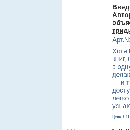
Введ
Авто
объя
трид
Арт.№
Хотя 
книг,
в одн
делаю
— и т
досту
легко
узна
Цена
:
€ 11