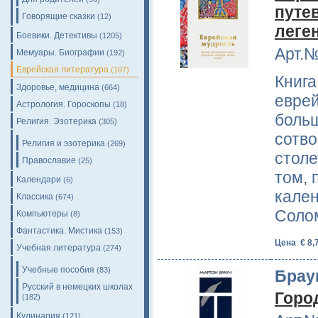
путе
Говорящие сказки
(12)
леге
Боевики. Детективы
(1205)
Арт.№
Мемуары. Биографии
(192)
Еврейская литература
(107)
Книга
Здоровье, медицина
(664)
еврей
Астрология. Гороскопы
(18)
боль
Религия. Эзотерика
(305)
сотво
Религия и эзотерика
(269)
столе
Православие
(25)
том, 
Календари
(6)
кален
Классика
(674)
Соло
Компьютеры
(8)
Фантастика. Мистика
(153)
Цена
:
€ 8,
Учебная литература
(274)
Учебные пособия
(83)
Брау
Русский в немецких школах
Горо
(182)
Кулинария
(121)