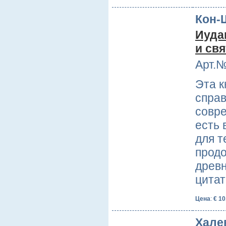
Кон-
Иуда
и св
Арт.№
Эта к
справ
совре
есть
для т
продо
древ
цита
Цена
:
€ 10
Хале