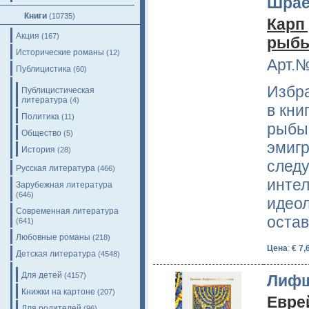
Шрае
Книги
(10735)
Карп
Акция
(167)
рыбы
Исторические романы
(12)
Арт.№
Публицистика
(60)
Избр
Публицистическая
литература
(4)
в кни
Политика
(11)
рыбы"
Общество
(5)
эмигр
История
(28)
следу
Русская литература
(466)
интел
Зарубежная литература
(646)
идеол
Современная литература
оста
(641)
Любовные романы
(218)
Цена
:
€ 7,
Детская литература
(4548)
Для детей
(4157)
Лифш
Книжки на картоне
(207)
Евре
Для родителей
(96)