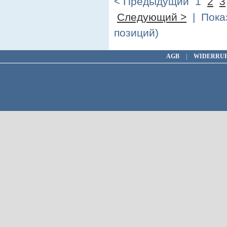
< Предыдущий
1
2
3
Следующий >
| Показ
позиций)
AGB
|
WIDERRU