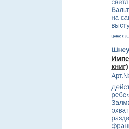
светл
Вальт
на са
высту
Цена
:
€ 8,
Шнеу
Импе
книг)
Арт.№
Дейс
ребе»
Залм
охват
разде
франц