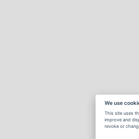
We use cooki
This site uses t
improve and disp
revoke or change