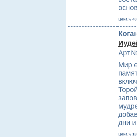
осно
Цена
:
€ 40
Коган
Иуде
Арт.№
Мир е
памят
включ
Торой
запо
мудре
добав
дни 
Цена
:
€ 18