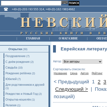
+49-(0)-203 / 93 555 314, +49-(0)-162 / 9814662
|
ГЛАВНАЯ
|
О МАГАЗИНЕ
|
ОПЛАТ
Еврейская литерат
Открытки
(30)
Поздравление
(7)
Автор:
С днём рождения
(2)
Свадьба
(10)
Сортировать список по:
Рождение ребёнка
Название
Цена
Автор
Рейтинг
(2)
Юбилей
(7)
< Предыдущий
1
2
3
Для родственников и друзей
Следующий >
| Показ
(1)
Рождество и Новый Год
(2)
позиций)
Открытка-кошелёк
(1)
Религия
(1)