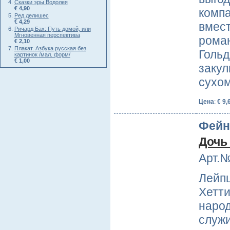
Сказки эры Водолея
€ 4,90
компа
Ред делишес
€ 4,29
вмест
Ричард Бах: Путь домой, или
Мгновенная перспектива
рома
€ 2,10
Плакат. Азбука русская без
Гольд
картинок /мал. форм/
€ 1,00
закул
сухо
Цена
:
€ 9,
Фейн
Дочь
Арт.№
Лейпц
Хетти
народ
служ