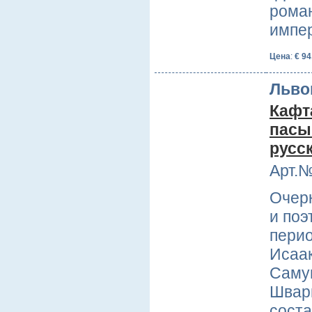
роман
импе
Цена
:
€ 94
Льво
Кафт
пасы
русс
Арт.№
Очерк
и поэ
пери
Исаак
Саму
Шварц
соста