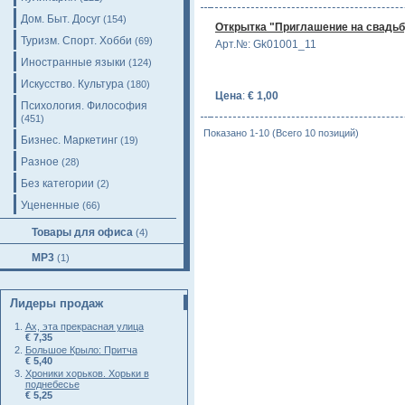
Дом. Быт. Досуг
(154)
Открытка "Приглашение на свадьб
Туризм. Спорт. Хобби
(69)
Арт.№: Gk01001_11
Иностранные языки
(124)
Искусство. Культура
(180)
Цена
:
€ 1,00
Психология. Философия
(451)
Показано 1-10 (Всего 10 позиций)
Бизнес. Маркетинг
(19)
Разное
(28)
Без категории
(2)
Уцененные
(66)
Товары для офиса
(4)
MP3
(1)
Лидеры продаж
Ах, эта прекрасная улица
€ 7,35
Большое Крыло: Притча
€ 5,40
Хроники хорьков. Хорьки в
поднебесье
€ 5,25