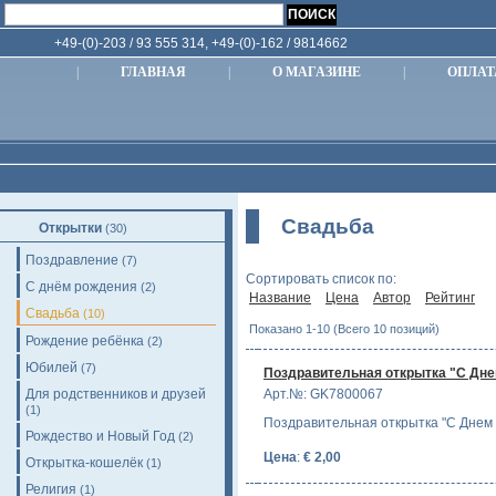
+49-(0)-203 / 93 555 314, +49-(0)-162 / 9814662
|
ГЛАВНАЯ
|
О МАГАЗИНЕ
|
ОПЛАТ
Свадьба
Открытки
(30)
Поздравление
(7)
Сортировать список по:
С днём рождения
(2)
Название
Цена
Автор
Рейтинг
Свадьба
(10)
Показано 1-10 (Всего 10 позиций)
Рождение ребёнка
(2)
Юбилей
(7)
Поздравительная открытка "С Днем
Для родственников и друзей
Арт.№: GK7800067
(1)
Поздравительная открытка "С Днем 
Рождество и Новый Год
(2)
Цена
:
€ 2,00
Открытка-кошелёк
(1)
Религия
(1)