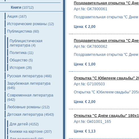
Поздравительная открытка "С Дне
Книги
(10712)
Арт.№: GK7800061
Акция
(167)
Поздравительная открытка "С Днем 
Исторические романы
(12)
Цена
:
€ 2,00
Публицистика
(60)
Поздравительная открытка "С Днем
Публицистическая
литература
(4)
Арт.№: GK7800062
Политика
(11)
Поздравительная открытка "С Днем 
Общество
(5)
Цена
:
€ 1,00
История
(28)
Русская литература
(466)
Открытка "С Юбилеем свадьбы" 2
Зарубежная литература
Арт.№: G7100503
(645)
Открытка "С Юбилеем свадьбы" 205
Современная литература
(642)
Цена
:
€ 2,00
Любовные романы
(212)
Детская литература
(4543)
Открытка "С Днём свадьбы" 180х1
Арт.№: Gk01001_165
Для детей
(4152)
Цена
:
€ 1,13
Книжки на картоне
(207)