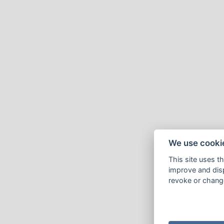
We use cooki
This site uses t
improve and disp
revoke or change