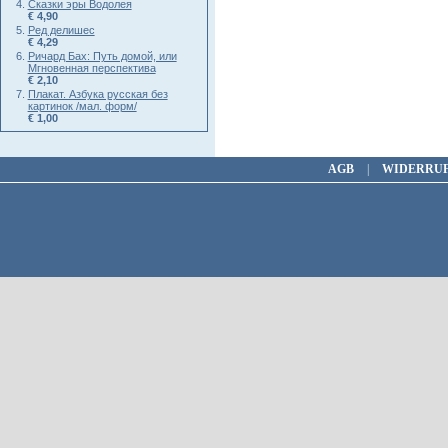
Сказки эры Водолея
€ 4,90
Ред делишес
€ 4,29
Ричард Бах: Путь домой, или
Мгновенная перспектива
€ 2,10
Плакат. Азбука русская без
картинок /мал. форм/
€ 1,00
AGB
|
WIDERRU