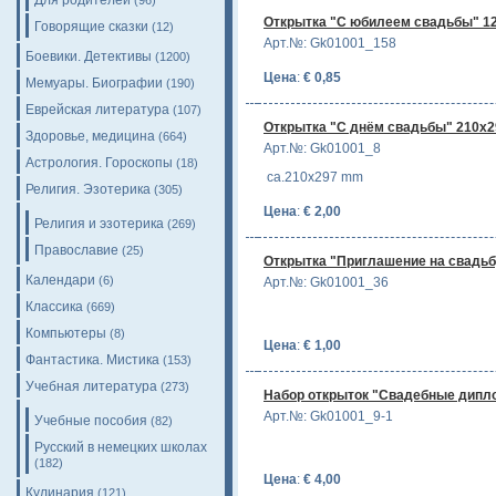
Для родителей
(96)
Открытка "С юбилеем свадьбы" 1
Говорящие сказки
(12)
Арт.№: Gk01001_158
Боевики. Детективы
(1200)
Цена
:
€ 0,85
Мемуары. Биографии
(190)
Еврейская литература
(107)
Открытка "С днём свадьбы" 210х2
Здоровье, медицина
(664)
Арт.№: Gk01001_8
Астрология. Гороскопы
(18)
ca.210x297 mm
Религия. Эзотерика
(305)
Цена
:
€ 2,00
Религия и эзотерика
(269)
Православие
(25)
Открытка "Приглашение на свадьб
Календари
(6)
Арт.№: Gk01001_36
Классика
(669)
Компьютеры
(8)
Цена
:
€ 1,00
Фантастика. Мистика
(153)
Учебная литература
(273)
Набор открыток "Свадебные дипло
Арт.№: Gk01001_9-1
Учебные пособия
(82)
Русский в немецких школах
(182)
Цена
:
€ 4,00
Кулинария
(121)