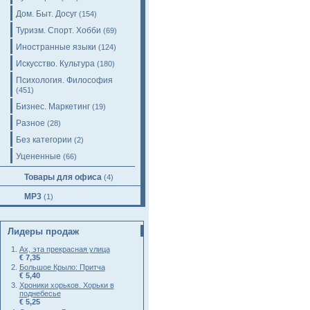
Дом. Быт. Досуг
(154)
Туризм. Спорт. Хобби
(69)
Иностранные языки
(124)
Искусство. Культура
(180)
Психология. Философия
(451)
Бизнес. Маркетинг
(19)
Разное
(28)
Без категории
(2)
Уцененные
(66)
Товары для офиса
(4)
MP3
(1)
Лидеры продаж
Ах, эта прекрасная улица
€ 7,35
Большое Крыло: Притча
€ 5,40
Хроники хорьков. Хорьки в
поднебесье
€ 5,25