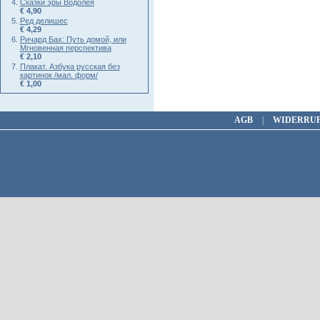
Сказки эры Водолея
€ 4,90
Ред делишес
€ 4,29
Ричард Бах: Путь домой, или
Мгновенная перспектива
€ 2,10
Плакат. Азбука русская без
картинок /мал. форм/
€ 1,00
AGB
|
WIDERRU