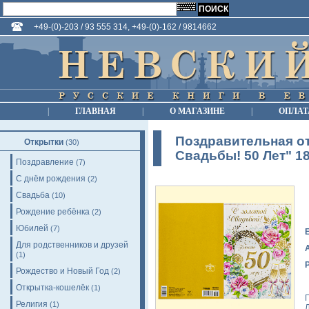
+49-(0)-203 / 93 555 314, +49-(0)-162 / 9814662
|
ГЛАВНАЯ
|
О МАГАЗИНЕ
|
ОПЛАТ
Поздравительная о
Открытки
(30)
Свадьбы! 50 Лет" 18
Поздравление
(7)
С днём рождения
(2)
Свадьба
(10)
Рождение ребёнка
(2)
Юбилей
(7)
Для родственников и друзей
(1)
Рождество и Новый Год
(2)
Открытка-кошелёк
(1)
Религия
(1)
Л