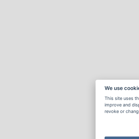
We use cooki
This site uses t
improve and disp
revoke or change