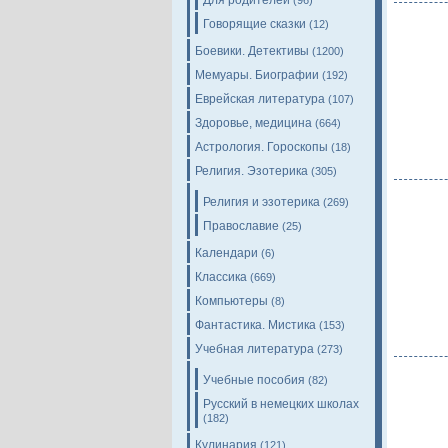
Для родителей
(96)
Говорящие сказки
(12)
Боевики. Детективы
(1200)
Мемуары. Биографии
(192)
Еврейская литература
(107)
Здоровье, медицина
(664)
Астрология. Гороскопы
(18)
Религия. Эзотерика
(305)
Религия и эзотерика
(269)
Православие
(25)
Календари
(6)
Классика
(669)
Компьютеры
(8)
Фантастика. Мистика
(153)
Учебная литература
(273)
Учебные пособия
(82)
Русский в немецких школах
(182)
Кулинария
(121)