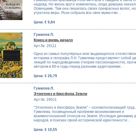
Рыжеволосая красавица Рози мечтала о свадьбе и была п
надежд. Но жизнь круто изменилась, когда девушка оказал
Освенциме. Там она лишилась своих прекрасных волос, но
утратила веры. Рози собрала все свое мужество…
Цена
:
€ 9,84
Гумилев Л.
Конец и вновь начало
Арт.№: 29111
Одна из самых популярных книг выдающегося отечествен
историка и географа Л.Н. Гумилева представляет собой ц
лекций по народоведению (теории пассионарности), про
автором в 80-е годы перед разными аудиториями…
Цена
:
€ 26,79
Гумилев Л.
Этногенез и биосфера Земли
Арт.№: 29011
"Этногенез и биосфера Земли" – основополагающий труд 
Гумилева, посвященный проблеме возникновения и
взаимоотношений этносов на Земле. Исследуя динамику 
народов, в поисках своей исторической идентичности…
Цена
:
€ 10,55