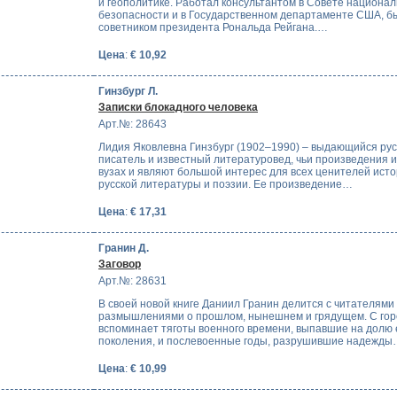
и геополитике. Работал консультантом в Совете национа
безопасности и в Государственном департаменте США, б
советником президента Рональда Рейгана.…
Цена
:
€ 10,92
Гинзбург Л.
Записки блокадного человека
Арт.№: 28643
Лидия Яковлевна Гинзбург (1902–1990) – выдающийся рус
писатель и известный литературовед, чьи произведения и
вузах и являют большой интерес для всех ценителей ист
русской литературы и поэзии. Ее произведение…
Цена
:
€ 17,31
Гранин Д.
Заговор
Арт.№: 28631
В своей новой книге Даниил Гранин делится с читателями
размышлениями о прошлом, нынешнем и грядущем. С гор
вспоминает тяготы военного времени, выпавшие на долю 
поколения, и послевоенные годы, разрушившие надежд
Цена
:
€ 10,99