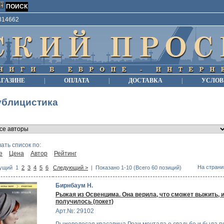
9814662
АГАЗИНЕ
|
ОПЛАТА
|
ДОСТАВКА
|
УСЛОВ
ублицистика
ать список по:
е
Цена
Автор
Рейтинг
На страни
ущий
1
2
3
4
5
6
Следующий >
| Показано 1-10 (Всего 60 позиций)
Бирнбаум Н.
Рыжая из Освенцима. Она верила, что сможет выжить, и
получилось (покет)
Арт.№: 29102