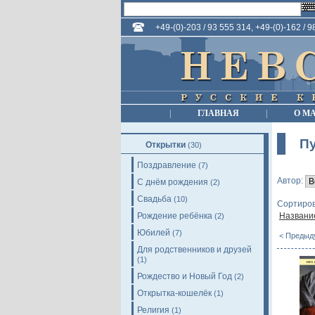
+49-(0)-203 / 93 555 314, +49-(0)-162 / 
|
ГЛАВНАЯ
|
О М
П
Открытки
(30)
Поздравление
(7)
Автор:
С днём рождения
(2)
Свадьба
(10)
Сортиров
Рождение ребёнка
Названи
(2)
Юбилей
(7)
< Предыд
Для родственников и друзей
(1)
Рождество и Новый Год
(2)
Открытка-кошелёк
(1)
Религия
(1)