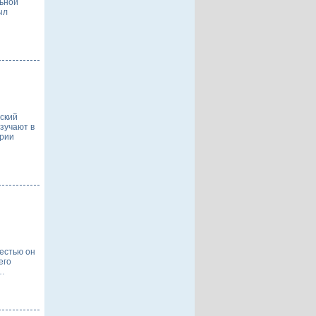
льной
ыл
ский
зучают в
ории
естью он
его
ы…