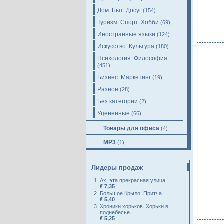
Дом. Быт. Досуг
(154)
Туризм. Спорт. Хобби
(69)
Иностранные языки
(124)
Искусство. Культура
(180)
Психология. Философия
(451)
Бизнес. Маркетинг
(19)
Разное
(28)
Без категории
(2)
Уцененные
(66)
Товары для офиса
(4)
MP3
(1)
Лидеры продаж
Ах, эта прекрасная улица
€ 7,35
Большое Крыло: Притча
€ 5,40
Хроники хорьков. Хорьки в
поднебесье
€ 5,25