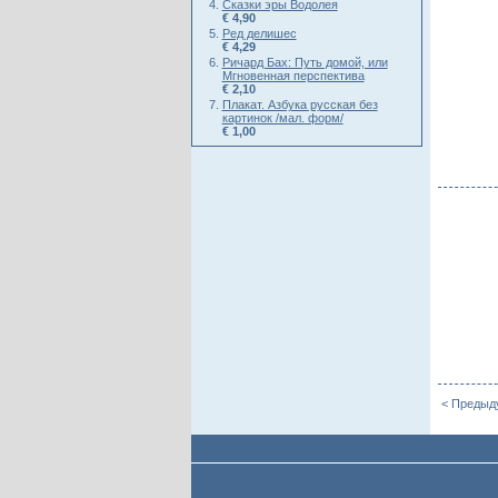
Сказки эры Водолея
€ 4,90
Ред делишес
€ 4,29
Ричард Бах: Путь домой, или
Мгновенная перспектива
€ 2,10
Плакат. Азбука русская без
картинок /мал. форм/
€ 1,00
< Предыд