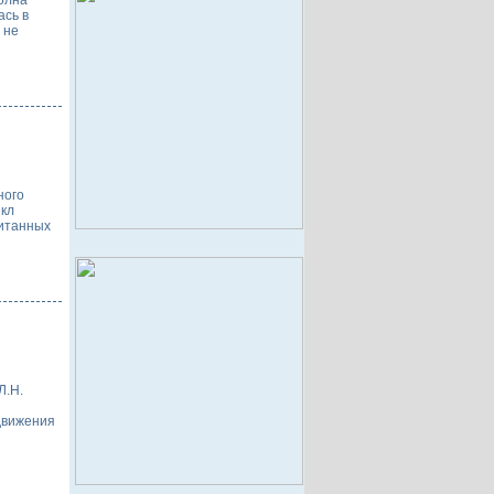
олна
ась в
 не
ного
икл
читанных
Л.Н.
движения