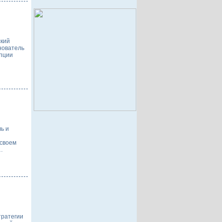
ский
снователь
епции
ь и
 своем
…
тратегии