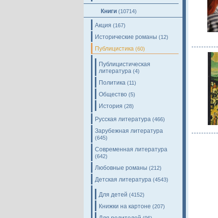
Книги
(10714)
Акция
(167)
Исторические романы
(12)
Публицистика
(60)
Публицистическая
литература
(4)
Политика
(11)
Общество
(5)
История
(28)
Русская литература
(466)
Зарубежная литература
(645)
Современная литература
(642)
Любовные романы
(212)
Детская литература
(4543)
Для детей
(4152)
Книжки на картоне
(207)