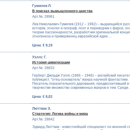
Гумилев Л.
В поисках вымышленного царства
Арт.№: 28961
Лев Николаевич Гумилев (1912 – 1992) – выдающийся рус
историк, этнолог и географ, поэт и переводчик с фарси, о
теории пассионарности, разработчик оригинальной конц
этногенеза и приверженец евразийской идеи.…
Цена
:
€ 9,19
Уэллс Г.
История цивилизации
Арт.№: 28832
Герберт Джордж Уэллс (1866 – 1946) – английский писател
публицист, "отец-основатель" жанра научной фантастики.
Писатель поразительного дарования, предвосхитивший в
творчестве множество современных жанров и тем. Среди
Цена
:
€ 8,02
Люттвак Э.
Стратегия: Логика войны и мира
Арт.№: 28842
Эдвард Люттвак - известнейший специалист по военной с