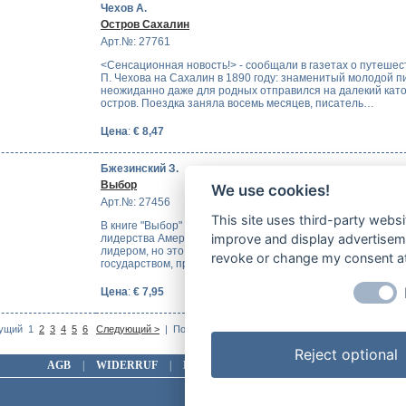
Чехов А.
Остров Сахалин
Арт.№: 27761
<Сенсационная новость!> - сообщали в газетах о путешес
П. Чехова на Сахалин в 1890 году: знаменитый молодой п
неожиданно даже для родных отправился на далекий ка
остров. Поездка заняла восемь месяцев, писатель…
Цена
:
€ 8,47
Бжезинский З.
Выбор
We use cookies!
Арт.№: 27456
This site uses third-party websi
В книге "Выбор" автор излагает свою концепцию глобальн
improve and display advertisemen
лидерства Америки: только США могут и должны быть ми
лидером, но это, в свою очередь, требует от США переста
revoke or change my consent at 
государством, преследующим свои узконациональные…
Цена
:
€ 7,95
На страни
ущий
1
2
3
4
5
6
Следующий >
| Показано 1-10 (Всего 60 позиций)
Reject optional
AGB
|
WIDERRUF
|
DATENSCHUTZ
|
IMPRESSUM