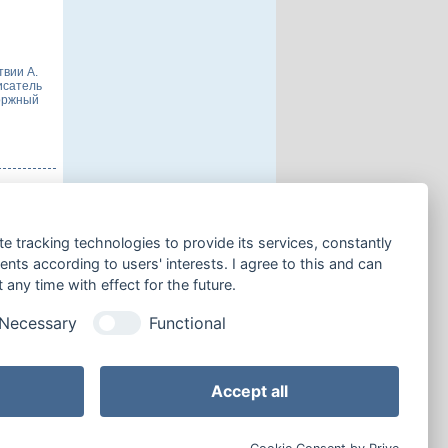
твии А.
исатель
торжный
te tracking technologies to provide its services, constantly
ого
ts according to users' interests. I agree to this and can
ровым
ть быть
any time with effect for the future.
Necessary
Functional
це:
Accept all