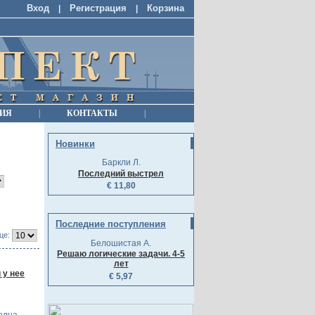
Вход
Регистрация
Корзина
|
|
ИЯ
|
КОНТАКТЫ
|
Новинки
Баркли Л.
Последний выстрел
€ 11,80
Последние поступления
це:
Белошистая А.
Решаю логические задачи. 4-5
лет
 у нее
€ 5,97