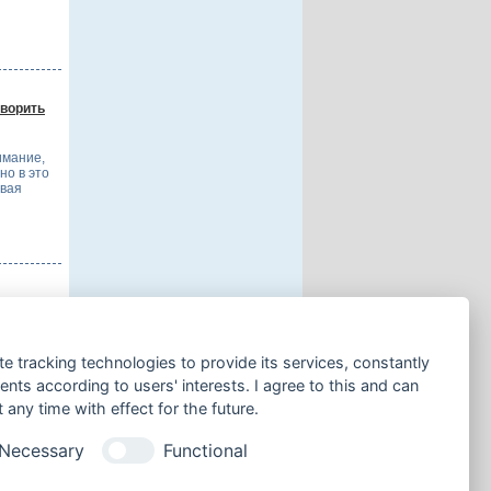
оворить
имание,
но в это
ывая
кет, это
te tracking technologies to provide its services, constantly
ся таким
тать в
ts according to users' interests. I agree to this and can
any time with effect for the future.
Necessary
Functional
 странице: