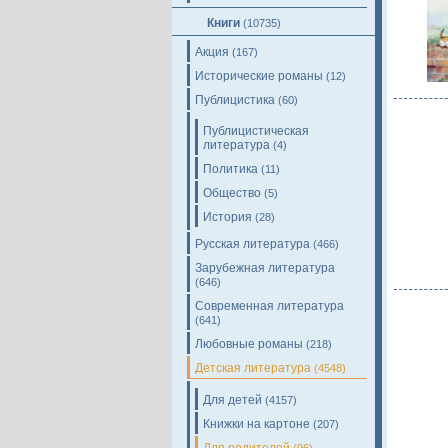
Книги
(10735)
Акция
(167)
Исторические романы
(12)
Публицистика
(60)
Публицистическая
литература
(4)
Политика
(11)
Общество
(5)
История
(28)
Русская литература
(466)
Зарубежная литература
(646)
Современная литература
(641)
Любовные романы
(218)
Детская литература
(4548)
Для детей
(4157)
Книжки на картоне
(207)