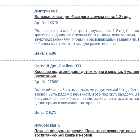
Дмитриева В.
Большая книга для быстрого запуска речи. 1-2 года
Арт.№: 28378
"Большая книга для быстрого запуска речи. 1-2 года" — по
красивое издание со стихами-болтушками, лепеталками,
звукоподражаниями, играми и развивающими заданиями. В
собраны все важные темы для развития речи…
Цена
:
€ 6,86
Сигел Д.Дж., Брайсон Т.П.
Хорошие родители дают детям корни и крылья. 4 услов
воспитания
Арт.№: 27888
Вы не обязаны быть идеальными родителями! Что действ
важно - быть рядом с ребенком, и это под силу каждому. В
безумной спешки и бесконечного зависания в гаджетах н
ценно время и внимание, которое вы…
Цена
:
€ 9,71
Якубовская Т.
Пока не лопнуло терпение. Пошаговое руководство по
воспитанию без крика и нервов