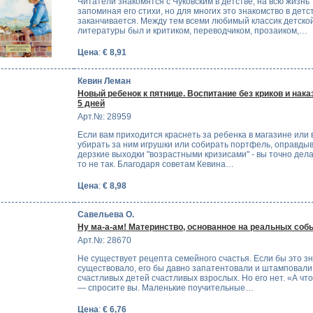
Читатели знакомятся с Чуковским в детстве, на всю жизнь
запоминая его стихи, но для многих это знакомство в детс
заканчивается. Между тем всеми любимый классик детско
литературы был и критиком, переводчиком, прозаиком,…
Цена
:
€ 8,91
Кевин Леман
Новый ребенок к пятнице. Воспитание без криков и нака
5 дней
Арт.№: 28959
Если вам приходится краснеть за ребенка в магазине или в
убирать за ним игрушки или собирать портфель, оправды
дерзкие выходки "возрастными кризисами" - вы точно дела
то не так. Благодаря советам Кевина…
Цена
:
€ 8,98
Савельева О.
Ну ма-а-ам! Материнство, основанное на реальных соб
Арт.№: 28670
Не существует рецепта семейного счастья. Если бы это з
существовало, его бы давно запатентовали и штамповали
счастливых детей счастливых взрослых. Но его нет. «А что
— спросите вы. Маленькие поучительные…
Цена
:
€ 6,76