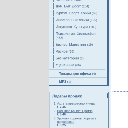
Дом. Быт. Досуг
(154)
Туризм. Спорт. Хобби
(69)
Иностранные языки
(125)
Искусство. Культура
(180)
Психология. Философия
(452)
Бизнес. Маркетинг
(19)
Разное
(28)
Без категории
(2)
Уцененные
(66)
Товары для офиса
(4)
MP3
(1)
Лидеры продаж
Ах, эта прекрасная улица
€ 7,35
Большое Крыло: Притча
€ 5,40
Хроники хорьков. Хорьки в
поднебесье
€ 5,25