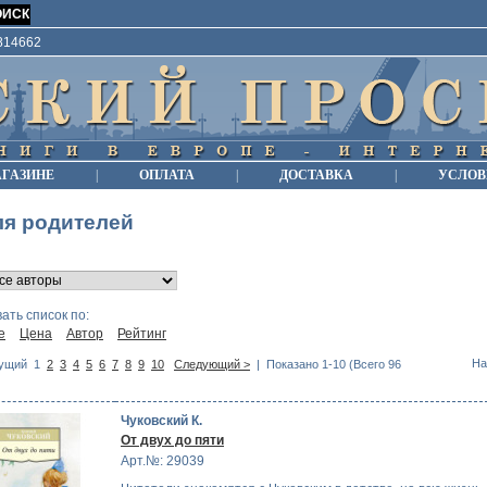
9814662
АГАЗИНЕ
|
ОПЛАТА
|
ДОСТАВКА
|
УСЛОВ
ля родителей
ать список по:
е
Цена
Автор
Рейтинг
На
ущий
1
2
3
4
5
6
7
8
9
10
Следующий >
| Показано 1-10 (Всего 96
Чуковский К.
От двух до пяти
Арт.№: 29039