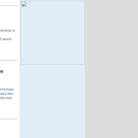
лезное и
 книге
ия
ительно
 наш век
аиболее