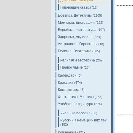
Для родителей
(96)
Говорящие сказки
(12)
Боевики. Детективы
(1205)
Мемуары. Биографии
(192)
Еврейская литература
(107)
Здоровье, медицина
(664)
Астрология. Гороскопы
(18)
Религия. Эзотерика
(305)
Религия и эзотерика
(269)
Православие
(25)
Календари
(6)
Классика
(674)
Компьютеры
(8)
Фантастика. Мистика
(153)
Учебная литература
(274)
Учебные пособия
(83)
Русский в немецких школах
(182)
Кулинария
(121)