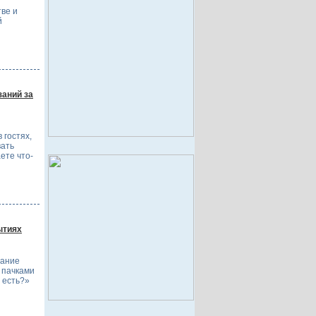
тве и
й
заний за
 гостях,
вать
ете что-
ытиях
нание
 пачками
 есть?»