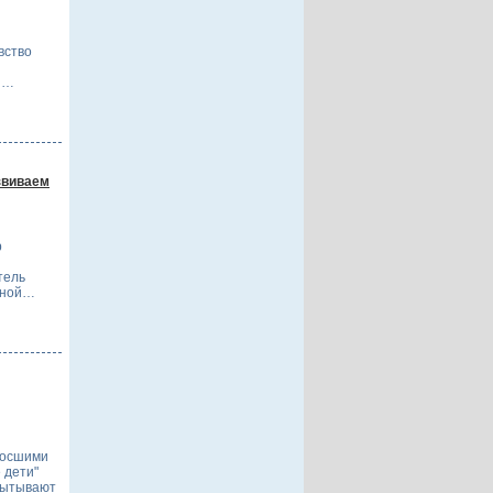
вство
ии…
звиваем
р
тель
вной…
росшими
 дети"
пытывают