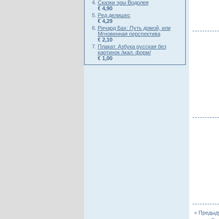
Сказки эры Водолея
€ 4,90
Ред делишес
€ 4,29
Ричард Бах: Путь домой, или
Мгновенная перспектива
€ 2,10
Плакат. Азбука русская без
картинок /мал. форм/
€ 1,00
< Предыд