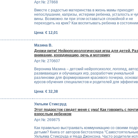
Арт.№: 27868
Вместе с радостью материнства в жизнь мамы приходят
непослушание, капризы, истерики ребенка, усталость и чу
вины. Возможно ли при этом оставаться спокойной и не
переходить на крик? Как воспитывать ребенка в состоян
Цена
:
€ 12,01
Мазина В.
Держи ритм! Нейропсихологическая игра для детей. Ра
внимание, координацию, речь и моторику
Арт.№: 270607
Вероника Мазина – детский нейропсихолог, логопед, авто
развивающих и обучающих игр, разработчик уникальной
разлиновки для формирования красивого почерка, основа
курсов обучения специалистов и родителей для эффекти
Цена
:
€ 32,38
Уильям Стиксруд
Этот подросток сведет меня с ума! Как говорить с почти
взрослым ребенком
Арт.№: 269875
Как правильно выстраивать коммуникацию со своими под
детьми? Книга от авторов бестселлера "Самостоятельные
Уильяма Стиксруда и Неда Джонсона. Часто родители ис