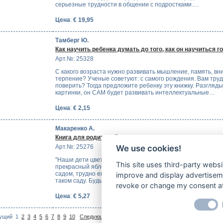
серьезные трудности в общении с подростками.…
Цена
:
€ 19,95
Тамберг Ю.
Как научить ребенка думать до того, как он научиться г
Арт.№: 25328
С какого возраста нужно развивать мышление, память, вн
терпение? Ученые советуют: с самого рождения. Вам труд
поверить? Тогда предложите ребенку эту книжку. Разгляд
картинки, он САМ будет развивать интеллектуальные…
Цена
:
€ 2,15
Макаренко А.
Книга для родителей
Арт.№: 25276
We use cookies!
"Наши дети цветут на живом стволе нашей жизни, это не бу
This site uses third-party websi
прекрасный яблоневый сад. Трудно, конечно, не любовать
садом, трудно ему не радоваться, но еще труднее не рабо
improve and display advertisemen
таком саду. Будьте добры, займитесь…
revoke or change my consent at 
Цена
:
€ 5,27
На
ущий
1
2
3
4
5
6
7
8
9
10
Следующий >
| Показано 1-10 (Всего 96