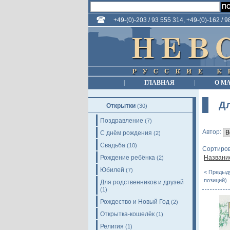
+49-(0)-203 / 93 555 314, +49-(0)-162 / 
|
ГЛАВНАЯ
|
О М
Д
Открытки
(30)
Поздравление
(7)
Автор:
С днём рождения
(2)
Свадьба
(10)
Сортиров
Рождение ребёнка
Названи
(2)
Юбилей
(7)
< Предыд
позиций)
Для родственников и друзей
(1)
Рождество и Новый Год
(2)
Открытка-кошелёк
(1)
Религия
(1)