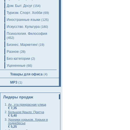
Дом. Быт. Досуг
(154)
Туризм. Спорт. Хобби
(69)
Иностранные языки
(125)
Искусство. Культура
(180)
Психология. Философия
(452)
Бизнес. Маркетинг
(19)
Разное
(28)
Без категории
(2)
Уцененные
(66)
Товары для офиса
(4)
MP3
(1)
Лидеры продаж
Ах, эта прекрасная улица
€ 7,35
Большое Крыло: Притча
€ 5,40
Хроники хорьков. Хорьки в
поднебесье
€ 5,25