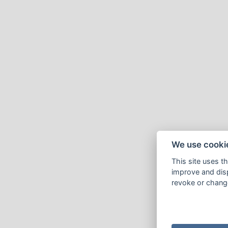
We use cooki
This site uses t
improve and disp
revoke or change