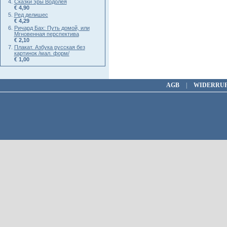
Сказки эры Водолея
€ 4,90
Ред делишес
€ 4,29
Ричард Бах: Путь домой, или
Мгновенная перспектива
€ 2,10
Плакат. Азбука русская без
картинок /мал. форм/
€ 1,00
AGB
|
WIDERRU