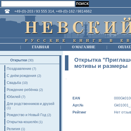
+49-(0)-203 / 93 555 314, +49-(0)-162 / 9814662
|
ГЛАВНАЯ
|
О МАГАЗИНЕ
|
ОПЛАТ
Открытка "Приглаше
Открытки
(30)
мотивы и размеры
Поздравление
(7)
С днём рождения
(2)
Свадьба
(10)
Рождение ребёнка
(2)
Юбилей
(7)
EAN
000Gk010
Для родственников и друзей
Арт.№
Gk01001_
(1)
Рейтинг
Нет отзы
Рождество и Новый Год
(2)
Открытка-кошелёк
(1)
Религия
(1)