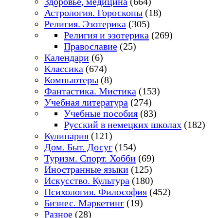
Здоровье, медицина
(664)
Астрология. Гороскопы
(18)
Религия. Эзотерика
(305)
Религия и эзотерика
(269)
Православие
(25)
Календари
(6)
Классика
(674)
Компьютеры
(8)
Фантастика. Мистика
(153)
Учебная литература
(274)
Учебные пособия
(83)
Русский в немецких школах
(182)
Кулинария
(121)
Дом. Быт. Досуг
(154)
Туризм. Спорт. Хобби
(69)
Иностранные языки
(125)
Искусство. Культура
(180)
Психология. Философия
(452)
Бизнес. Маркетинг
(19)
Разное
(28)