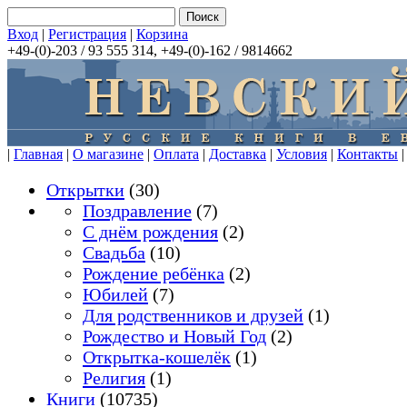
Вход
|
Регистрация
|
Корзина
+49-(0)-203 / 93 555 314, +49-(0)-162 / 9814662
|
Главная
|
О магазине
|
Оплата
|
Доставка
|
Условия
|
Контакты
|
Открытки
(30)
Поздравление
(7)
С днём рождения
(2)
Свадьба
(10)
Рождение ребёнка
(2)
Юбилей
(7)
Для родственников и друзей
(1)
Рождество и Новый Год
(2)
Открытка-кошелёк
(1)
Религия
(1)
Книги
(10735)