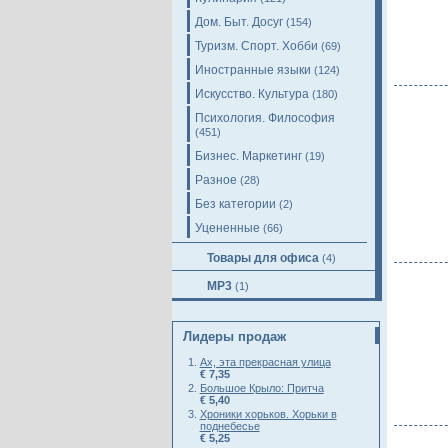
Дом. Быт. Досуг
(154)
Туризм. Спорт. Хобби
(69)
Иностранные языки
(124)
Искусство. Культура
(180)
Психология. Философия
(451)
Бизнес. Маркетинг
(19)
Разное
(28)
Без категории
(2)
Уцененные
(66)
Товары для офиса
(4)
MP3
(1)
Лидеры продаж
Ах, эта прекрасная улица
€ 7,35
Большое Крыло: Притча
€ 5,40
Хроники хорьков. Хорьки в
поднебесье
€ 5,25