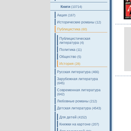
Книги
(10714)
Акция
(167)
Исторические романы
(12)
Публицистика
(60)
Публицистическая
литература
(4)
Политика
(11)
Общество
(5)
История
(28)
Русская литература
(466)
Зарубежная литература
(645)
Современная литература
(642)
Любовные романы
(212)
Детская литература
(4543)
Для детей
(4152)
Книжки на картоне
(207)