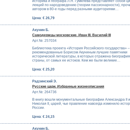
историка и географа Л.Н. Гумилева представляет собой ц
лекций по народоведению (теории пассионарности), про
автором в 80-е годы перед разными аудиториями…
Цена
:
€ 26,79
Акунин Б.
Самодержцы московские. Иван III. Василий III
Арт.№: 257034
Библиотека проекта «История Российского государства» –
рекомендованные Борисом Акуниным лучшие памятники
исторической литературы, в которых отражена биографи
страны, от самых ее истоков. Кем же были великие…
Цена
:
€ 25,20
Радзинский Э.
Русские цари. Избранные жизнеописания
Арт.№: 264736
В книгу вошли монументальные биографии Александра II 
Николая II, царей, чье правление навсегда изменило исто
России.
Цена
:
€ 24,15
Акунин Б.