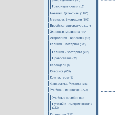
Для родителей
(96)
Говорящие сказки
(12)
Боевики. Детективы
(1200)
Мемуары. Биографии
(192)
Еврейская литература
(107)
Здоровье, медицина
(664)
Астрология. Гороскопы
(18)
Религия. Эзотерика
(305)
Религия и эзотерика
(269)
Православие
(25)
Календари
(6)
Классика
(669)
Компьютеры
(8)
Фантастика. Мистика
(153)
Учебная литература
(273)
Учебные пособия
(82)
Русский в немецких школах
(182)
Кулинария
(121)