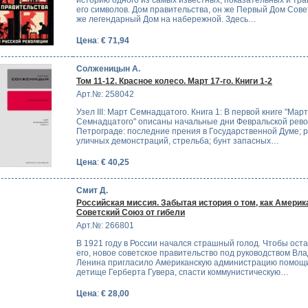
историю одного из самых известных, показательных и тра
его символов. Дом правительства, он же Первый Дом Сове
же легендарный Дом на набережной. Здесь…
Цена
:
€ 71,94
Солженицын А.
Том 11-12. Красное колесо. Март 17-го. Книги 1-2
Арт.№: 258042
Узел III: Март Семнадцатого. Книга 1: В первой книге "Мар
Семнадцатого" описаны начальные дни Февральской рев
Петрограде: последние прения в Государственной Думе; р
уличных демонстраций, стрельба; бунт запасных…
Цена
:
€ 40,25
Смит Д.
Российская миссия. Забытая история о том, как Америк
Советский Союз от гибели
Арт.№: 266801
В 1921 году в России начался страшный голод. Чтобы ост
его, новое советское правительство под руководством Вл
Ленина пригласило Американскую администрацию помощ
детище Герберта Гувера, спасти коммунистическую…
Цена
:
€ 28,00