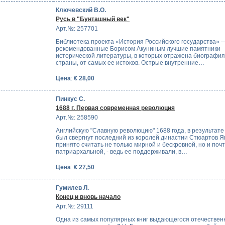
Ключевский В.О.
Русь в "Бунташный век"
Арт.№: 257701
Библиотека проекта «История Российского государства» 
рекомендованные Борисом Акуниным лучшие памятники
исторической литературы, в которых отражена биографи
страны, от самых ее истоков. Острые внутренние…
Цена
:
€ 28,00
Пинкус С.
1688 г. Первая современная революция
Арт.№: 258590
Английскую "Славную революцию" 1688 года, в результате
был свергнут последний из королей династии Стюартов Яко
принято считать не только мирной и бескровной, но и поч
патриархальной, - ведь ее поддерживали, в…
Цена
:
€ 27,50
Гумилев Л.
Конец и вновь начало
Арт.№: 29111
Одна из самых популярных книг выдающегося отечествен