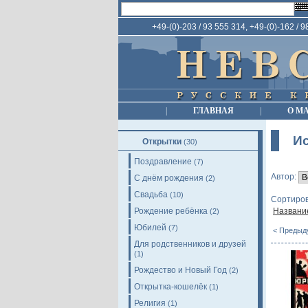
+49-(0)-203 / 93 555 314, +49-(0)-162 / 
|
ГЛАВНАЯ
|
О М
И
Открытки
(30)
Поздравление
(7)
Автор:
С днём рождения
(2)
Свадьба
(10)
Сортиров
Рождение ребёнка
Названи
(2)
Юбилей
(7)
< Предыд
Для родственников и друзей
(1)
Рождество и Новый Год
(2)
Открытка-кошелёк
(1)
Религия
(1)