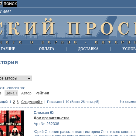
9814662
АГАЗИНЕ
|
ОПЛАТА
|
ДОСТАВКА
|
УСЛОВ
стория
ать список по:
е
Цена
↓
Автор
Рейтинг
На страни
ущий
1
2
3
Следующий >
| Показано 1-10 (Всего 28 позиций)
Слезкин Ю.
Дом правительства
Арт.№: 262338
Юрий Слезкин рассказывает историю Советского союза ч