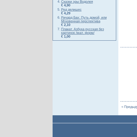
Сказки эры Водолея
€ 4,90
Ред делишес
€ 4,29
Ричард Бах: Путь домой, или
Мгновенная перспектива
€ 2,10
Плакат. Азбука русская без
картинок /мал. форм/
€ 1,00
< Предыд