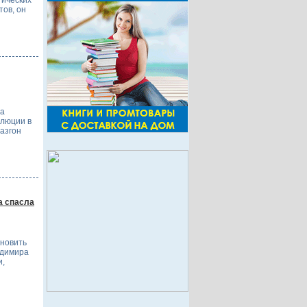
гических
тов, он
та
олюции в
азгон
а спасла
ановить
адимира
и,