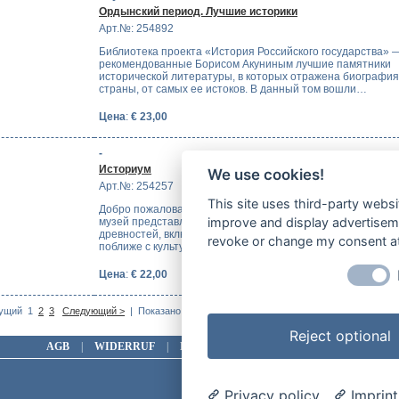
Ордынский период. Лучшие историки
Арт.№: 254892
Библиотека проекта «История Российского государства» 
рекомендованные Борисом Акуниным лучшие памятники
исторической литературы, в которых отражена биографи
страны, от самых ее истоков. В данный том вошли…
Цена
:
€ 23,00
-
Историум
We use cookies!
Арт.№: 254257
This site uses third-party websi
Добро пожаловать в наш «Историум». Этот постоянно от
improve and display advertisemen
музей представляет посетителям удивительную коллекци
древностей, включающую более 130 экспонатов. Познаком
revoke or change my consent at 
поближе с культурами разных народов, великими…
Цена
:
€ 22,00
На страни
ущий
1
2
3
Следующий >
| Показано 1-10 (Всего 28 позиций)
Reject optional
AGB
|
WIDERRUF
|
DATENSCHUTZ
|
IMPRESSUM
Privacy policy
Imprint