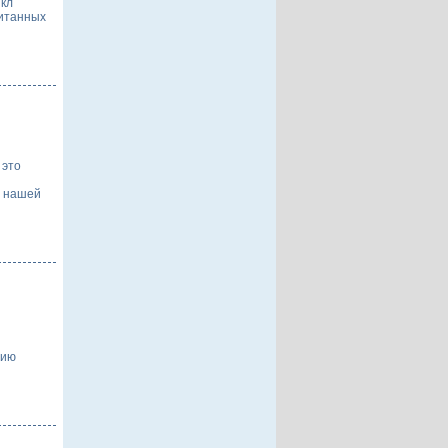
икл
читанных
 это
я нашей
и
рию