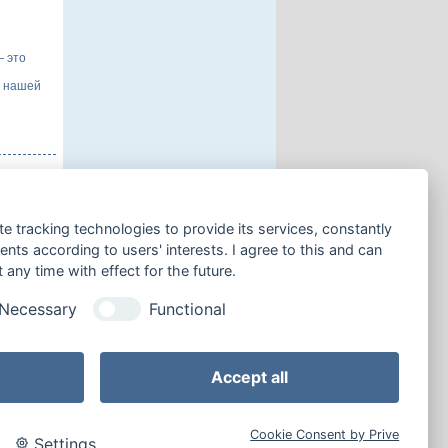
— это
я нашей
te tracking technologies to provide its services, constantly
крытый
ts according to users' interests. I agree to this and can
ю
ьтесь
any time with effect for the future.
Necessary
Functional
це:
Accept all
Cookie Consent by Prive
Settings