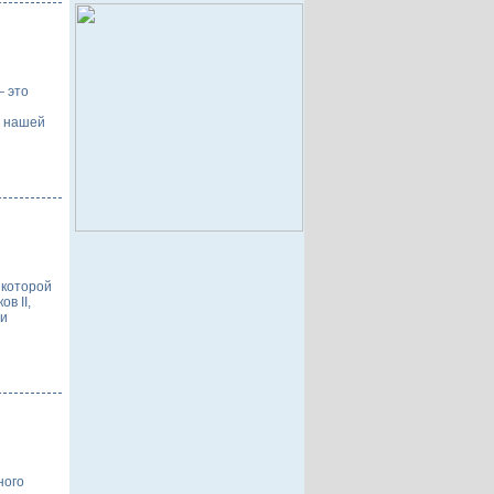
— это
я нашей
 которой
в II,
ти
ного