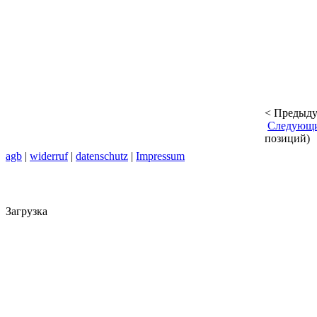
< Предыд
Следующ
позиций)
agb
|
widerruf
|
datenschutz
|
Impressum
Загрузка