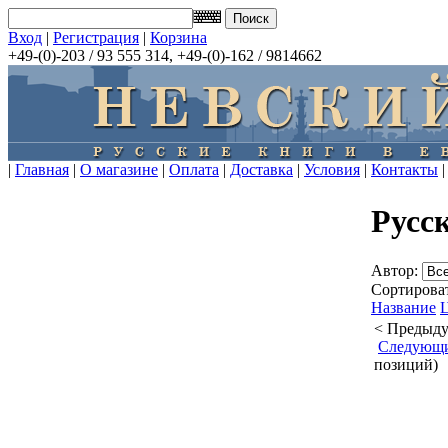
Вход
|
Регистрация
|
Корзина
+49-(0)-203 / 93 555 314, +49-(0)-162 / 9814662
|
Главная
|
О магазине
|
Оплата
|
Доставка
|
Условия
|
Контакты
|
Русс
Автор:
Сортироват
Название
< Предыд
Следующ
позиций)