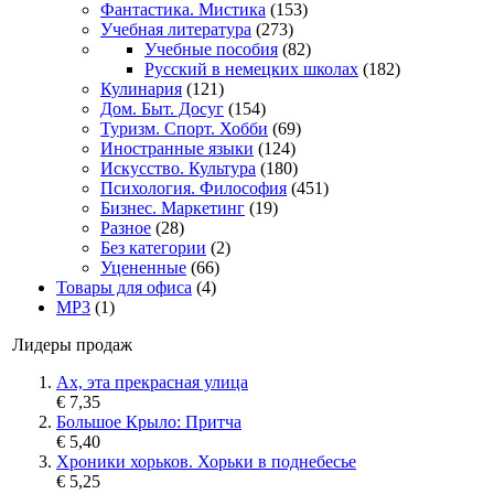
Фантастика. Мистика
(153)
Учебная литература
(273)
Учебные пособия
(82)
Русский в немецких школах
(182)
Кулинария
(121)
Дом. Быт. Досуг
(154)
Туризм. Спорт. Хобби
(69)
Иностранные языки
(124)
Искусство. Культура
(180)
Психология. Философия
(451)
Бизнес. Маркетинг
(19)
Разное
(28)
Без категории
(2)
Уцененные
(66)
Товары для офиса
(4)
MP3
(1)
Лидеры продаж
Ах, эта прекрасная улица
€ 7,35
Большое Крыло: Притча
€ 5,40
Хроники хорьков. Хорьки в поднебесье
€ 5,25