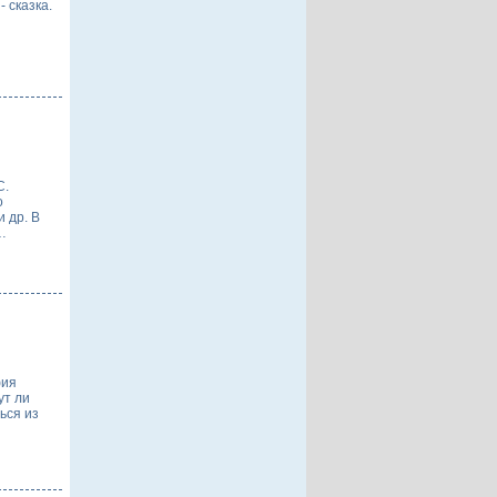
- сказка.
С.
о
и др. В
…
фия
ут ли
ься из