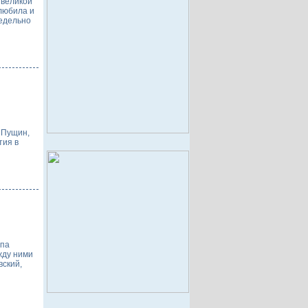
 великой
 любила и
редельно
 Пущин,
тия в
опа
жду ними
вский,