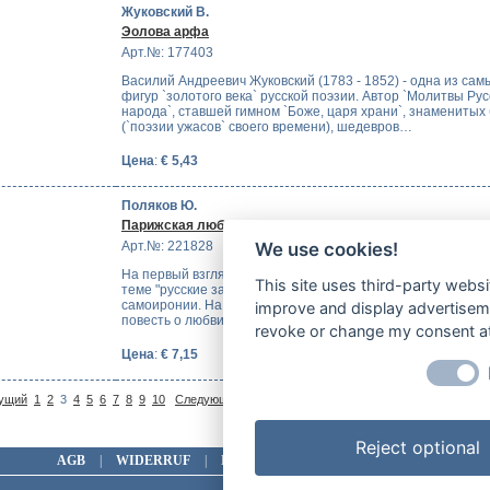
Жуковский В.
Эолова арфа
Арт.№: 177403
Василий Андреевич Жуковский (1783 - 1852) - одна из сам
фигур `золотого века` русской поэзии. Автор `Молитвы Рус
народа`, ставшей гимном `Боже, царя храни`, знаменитых
(`поэзии ужасов` своего времени), шедевров…
Цена
:
€ 5,43
Поляков Ю.
Парижская любовь Кости Гуманкова
Арт.№: 221828
We use cookies!
На первый взгляд, эта повесть "Парижская любовь" посвя
This site uses third-party websi
теме "русские за границей" и несет в себе изрядный заря
самоиронии. На самом деле, по признанию автора, - это п
improve and display advertisemen
повесть о любви, утраченной героем исключительно…
revoke or change my consent at 
Цена
:
€ 7,15
На
ущий
1
2
3
4
5
6
7
8
9
10
Следующий >
| Показано 21-30 (Всего 466
Reject optional
AGB
|
WIDERRUF
|
DATENSCHUTZ
|
IMPRESSUM