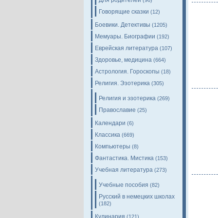
Для родителей
(96)
Говорящие сказки
(12)
Боевики. Детективы
(1205)
Мемуары. Биографии
(192)
Еврейская литература
(107)
Здоровье, медицина
(664)
Астрология. Гороскопы
(18)
Религия. Эзотерика
(305)
Религия и эзотерика
(269)
Православие
(25)
Календари
(6)
Классика
(669)
Компьютеры
(8)
Фантастика. Мистика
(153)
Учебная литература
(273)
Учебные пособия
(82)
Русский в немецких школах
(182)
Кулинария
(121)