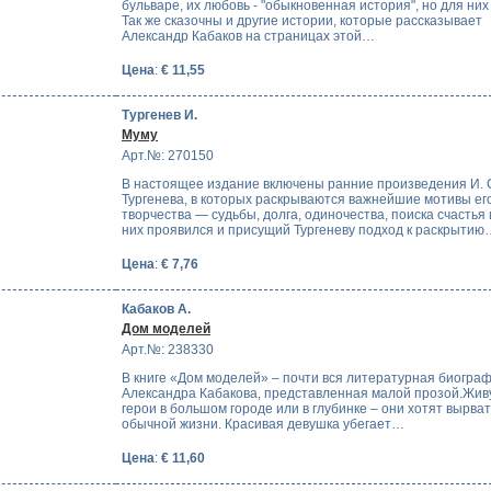
бульваре, их любовь - "обыкновенная история", но для них 
Так же сказочны и другие истории, которые рассказывает
Александр Кабаков на страницах этой…
Цена
:
€ 11,55
Тургенев И.
Муму
Арт.№: 270150
В настоящее издание включены ранние произведения И. 
Тургенева, в которых раскрываются важнейшие мотивы ег
творчества — судьбы, долга, одиночества, поиска счастья 
них проявился и присущий Тургеневу подход к раскрытию
Цена
:
€ 7,76
Кабаков А.
Дом моделей
Арт.№: 238330
В книге «Дом моделей» – почти вся литературная биогра
Александра Кабакова, представленная малой прозой.Жив
герои в большом городе или в глубинке – они хотят вырват
обычной жизни. Красивая девушка убегает…
Цена
:
€ 11,60