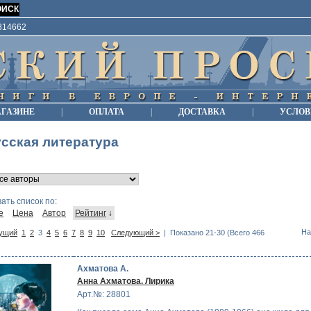
9814662
АГАЗИНЕ
|
ОПЛАТА
|
ДОСТАВКА
|
УСЛОВ
сская литература
ать список по:
е
Цена
Автор
Рейтинг
↓
На
ущий
1
2
3
4
5
6
7
8
9
10
Следующий >
| Показано 21-30 (Всего 466
Ахматова А.
Анна Ахматова. Лирика
Арт.№: 28801