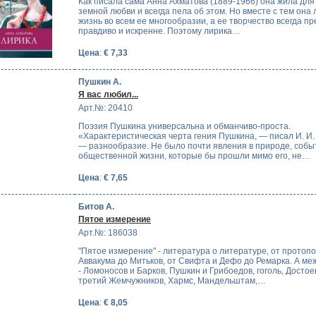
Как писала сама Анна Ахматова (1889-1966) она жила для
земной любви и всегда пела об этом. Но вместе с тем она
жизнь во всем ее многообразии, а ее творчество всегда п
правдиво и искренне. Поэтому лирика…
Цена
:
€ 7,33
Пушкин А.
Я вас любил...
Арт.№: 20410
Поэзия Пушкина универсальна и обманчиво-проста.
«Характеристическая черта гения Пушкина, — писал И. И.
— разнообразие. Не было почти явления в природе, собы
общественной жизни, которые бы прошли мимо его, не…
Цена
:
€ 7,65
Битов А.
Пятое измерение
Арт.№: 186038
"Пятое измерение" - литература о литературе, от протоп
Аввакума до Митьков, от Свифта и Дефо до Ремарка. А ме
- Ломоносов и Барков, Пушкин и Грибоедов, гоголь, Достое
третий Жемчужников, Хармс, Мандельштам,…
Цена
:
€ 8,05