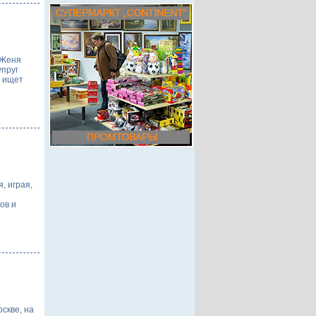
 Женя
упруг
а ищет
, играя,
ов и
скве, на