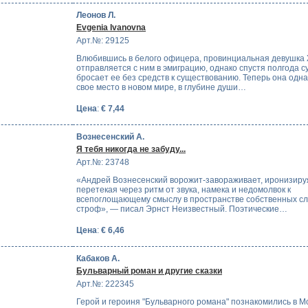
Леонов Л.
Evgenia Ivanovna
Арт.№: 29125
Влюбившись в белого офицера, провинциальная девушка
отправляется с ним в эмиграцию, однако спустя полгода с
бросает ее без средств к существованию. Теперь она одн
свое место в новом мире, в глубине души…
Цена
:
€ 7,44
Вознесенский А.
Я тебя никогда не забуду...
Арт.№: 23748
«Андрей Вознесенский ворожит-завораживает, иронизируя
перетекая через ритм от звука, намека и недомолвок к
всепоглощающему смыслу в пространстве собственных сл
строф», — писал Эрнст Неизвестный. Поэтические…
Цена
:
€ 6,46
Кабаков А.
Бульварный роман и другие сказки
Арт.№: 222345
Герой и героиня "Бульварного романа" познакомились в Мо