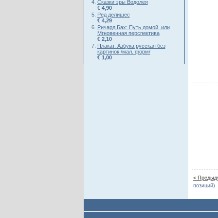
Сказки эры Водолея
€ 4,90
Ред делишес
€ 4,29
Ричард Бах: Путь домой, или
Мгновенная перспектива
€ 2,10
Плакат. Азбука русская без
картинок /мал. форм/
€ 1,00
< Предыд
позиций)