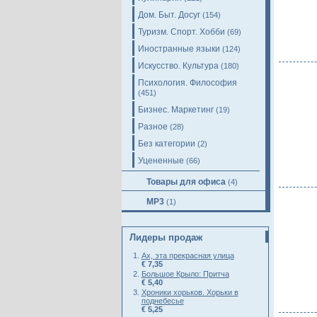
Дом. Быт. Досуг
(154)
Туризм. Спорт. Хобби
(69)
Иностранные языки
(124)
Искусство. Культура
(180)
Психология. Философия
(451)
Бизнес. Маркетинг
(19)
Разное
(28)
Без категории
(2)
Уцененные
(66)
Товары для офиса
(4)
MP3
(1)
Лидеры продаж
Ах, эта прекрасная улица
€ 7,35
Большое Крыло: Притча
€ 5,40
Хроники хорьков. Хорьки в
поднебесье
€ 5,25