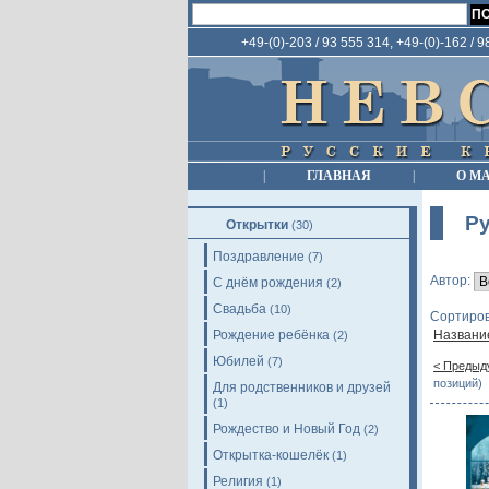
+49-(0)-203 / 93 555 314, +49-(0)-162 / 
|
ГЛАВНАЯ
|
О М
Ру
Открытки
(30)
Поздравление
(7)
Автор:
С днём рождения
(2)
Свадьба
(10)
Сортиров
Рождение ребёнка
Названи
(2)
Юбилей
(7)
< Предыд
позиций)
Для родственников и друзей
(1)
Рождество и Новый Год
(2)
Открытка-кошелёк
(1)
Религия
(1)