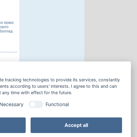
ых ярких
ского
 баллад
щена
te tracking technologies to provide its services, constantly
д юмора и
росто
ts according to users' interests. I agree to this and can
any time with effect for the future.
Necessary
Functional
 странице:
Accept all