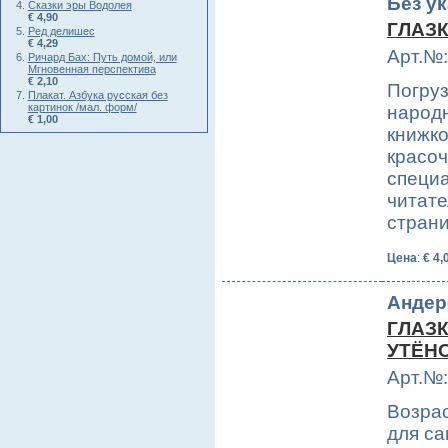
Без у
Сказки эры Водолея
€ 4,90
ГЛАЗК
Ред делишес
€ 4,29
Арт.№:
Ричард Бах: Путь домой, или
Мгновенная перспектива
€ 2,10
Погруз
Плакат. Азбука русская без
картинок /мал. форм/
народн
€ 1,00
книжко
красоч
специ
читате
стран
Цена
:
€ 4,
Андерс
ГЛАЗК
УТЁН
Арт.№:
Возрас
для са