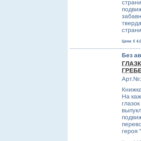
страни
подвиж
забавн
тверда
стран
Цена
:
€ 4,
Без а
ГЛАЗК
ГРЕБ
Арт.№:
Книжка
На каж
глазок
выпукл
подви
перево
героя 