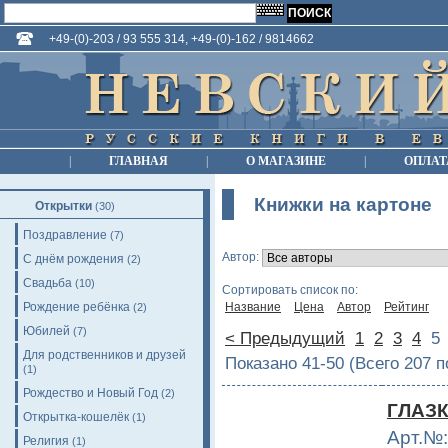
+49-(0)-203 / 93 555 314, +49-(0)-162 / 9814662
|
ГЛАВНАЯ
|
О МАГАЗИНЕ
|
ОПЛАТ
Книжки на картоне
Открытки
(30)
Поздравление
(7)
Автор:
С днём рождения
(2)
Свадьба
(10)
Сортировать список по:
Рождение ребёнка
Название
Цена
Автор
Рейтинг
(2)
Юбилей
(7)
< Предыдущий
1
2
3
4
Для родственников и друзей
Показано 41-50 (Всего 207 
(1)
Рождество и Новый Год
(2)
ГЛАЗК
Открытка-кошелёк
(1)
Арт.№:
Религия
(1)