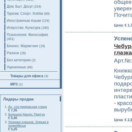
общее
Дом. Быт. Досуг
(154)
уверен
Туризм. Спорт. Хобби
(69)
Почит
Иностранные языки
(124)
Цена
:
€ 1,
Искусство. Культура
(180)
Психология. Философия
Успен
(451)
Чебур
Бизнес. Маркетинг
(19)
глазк
Разное
(28)
Арт.№:
Без категории
(2)
Уцененные
(66)
Книжка
Товары для офиса
Чебур
(4)
подаро
MP3
(1)
интере
пласти
Лидеры продаж
- крас
Ах, эта прекрасная улица
выруб
€ 7,35
Большое Крыло: Притча
€ 5,40
Цена
:
€ 2,
Хроники хорьков. Хорьки в
поднебесье
€ 5,25