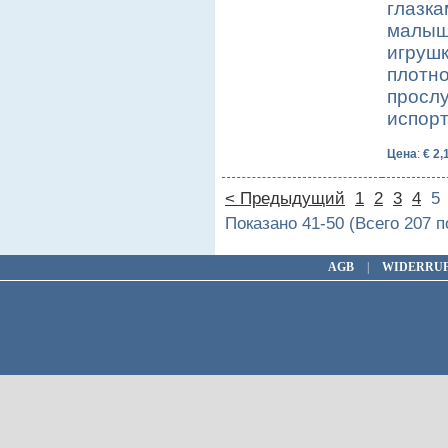
глазка
малыша
игрушк
плотно
прослу
испор
Цена
:
€ 2,
< Предыдущий
1
2
3
4
Показано 41-50 (Всего 207 
AGB
|
WIDERRU