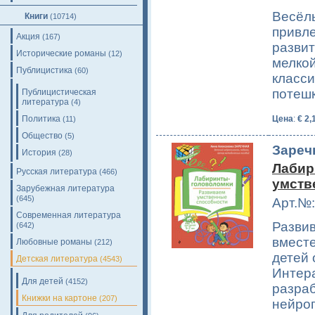
Весёлы
Книги
(10714)
привле
Акция
(167)
развит
Исторические романы
(12)
мелко
Публицистика
(60)
класси
потеш
Публицистическая
литература
(4)
Политика
Цена
:
€ 2,
(11)
Общество
(5)
Зареч
История
(28)
Лабир
Русская литература
(466)
умств
Зарубежная литература
(645)
Арт.№:
Современная литература
Разви
(642)
вмест
Любовные романы
(212)
детей 
Детская литература
(4543)
Интера
Для детей
(4152)
разра
Книжки на картоне
(207)
нейро