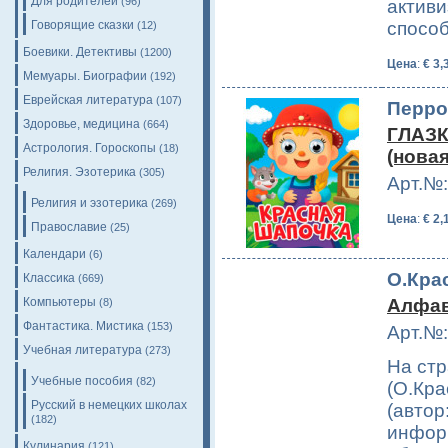
Для родителей
(96)
актив
Говорящие сказки
спосо
(12)
Боевики. Детективы
(1200)
Цена
:
€ 3,
Мемуары. Биографии
(192)
Еврейская литература
(107)
Перро
Здоровье, медицина
(664)
ГЛАЗ
Астрология. Гороскопы
(18)
(новая
Религия. Эзотерика
(305)
Арт.№:
Религия и эзотерика
(269)
Цена
:
€ 2,
Православие
(25)
Календари
(6)
О.Крас
Классика
(669)
Компьютеры
Алфав
(8)
Фантастика. Мистика
(153)
Арт.№:
Учебная литература
(273)
На ст
Учебные пособия
(82)
(О.Кра
Русский в немецких школах
(автор
(182)
информ
Кулинария
(121)