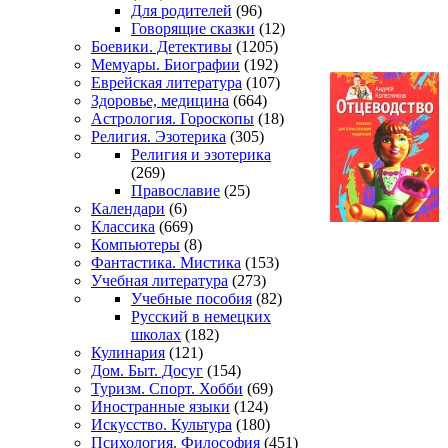
Для родителей
(96)
Говорящие сказки
(12)
Боевики. Детективы
(1205)
Мемуары. Биографии
(192)
Еврейская литература
(107)
Здоровье, медицина
(664)
Астрология. Гороскопы
(18)
Религия. Эзотерика
(305)
Религия и эзотерика
(269)
Православие
(25)
Календари
(6)
Классика
(669)
Компьютеры
(8)
Фантастика. Мистика
(153)
Учебная литература
(273)
Учебные пособия
(82)
Русский в немецких
школах
(182)
Кулинария
(121)
Дом. Быт. Досуг
(154)
Туризм. Спорт. Хобби
(69)
Иностранные языки
(124)
Искусство. Культура
(180)
Психология. Философия
(451)