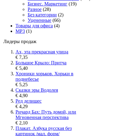
Бизнес. Маркетинг
(19)
Разное
(28)
Без категории
(2)
Уцененные
(66)
Товары для офиса
(4)
MP3
(1)
Лидеры продаж
Ах, эта прекрасная улица
€ 7,35
Большое Крыло: Притча
€ 5,40
Хроники хорьков. Хорьки в
поднебесье
€ 5,25
Сказки эры Водолея
€ 4,90
Ред делишес
€ 4,29
Ричард Бах: Путь домой, или
Мгновенная перспектива
€ 2,10
Плакат. Азбука русская без
картинок /мал. форм/