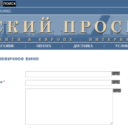
9814662
АГАЗИНЕ
|
ОПЛАТА
|
ДОСТАВКА
|
УСЛОВ
жевичное вино
ок
*