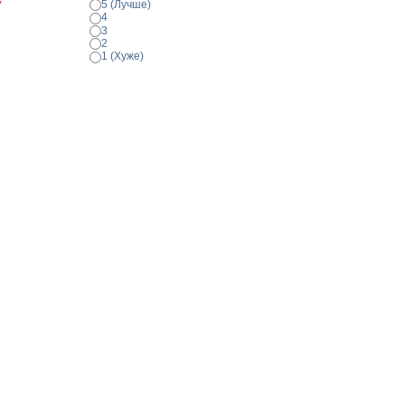
*
5 (Лучше)
4
3
2
1 (Хуже)
Просмотр