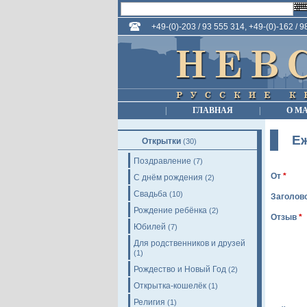
+49-(0)-203 / 93 555 314, +49-(0)-162 / 
|
ГЛАВНАЯ
|
О М
Е
Открытки
(30)
Поздравление
(7)
От
*
С днём рождения
(2)
Свадьба
(10)
Заголов
Рождение ребёнка
(2)
Отзыв
*
Юбилей
(7)
Для родственников и друзей
(1)
Рождество и Новый Год
(2)
Открытка-кошелёк
(1)
Религия
(1)