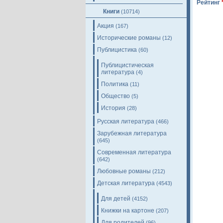
Рейтинг
Книги
(10714)
Акция
(167)
Исторические романы
(12)
Публицистика
(60)
Публицистическая
литература
(4)
Политика
(11)
Общество
(5)
История
(28)
Русская литература
(466)
Зарубежная литература
(645)
Современная литература
(642)
Любовные романы
(212)
Детская литература
(4543)
Для детей
(4152)
Книжки на картоне
(207)
Для родителей
(96)