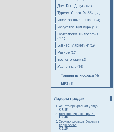
Дом. Быт. Досуг
(154)
Туризм. Спорт. Хобби
(69)
Иностранные языки
(124)
Искусство. Культура
(180)
Психология. Философия
(451)
Бизнес. Маркетинг
(19)
Разное
(28)
Без категории
(2)
Уцененные
(66)
Товары для офиса
(4)
MP3
(1)
Лидеры продаж
Ах, эта прекрасная улица
€ 7,35
Большое Крыло: Притча
€ 5,40
Хроники хорьков. Хорьки в
поднебесье
€ 5,25