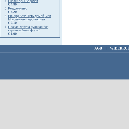
Сказки эры Водолея
€ 4,90
Ред делишес
€ 4,29
Ричард Бах: Путь домой, или
Мгновенная перспектива
€ 2,10
Плакат. Азбука русская без
картинок /мал. форм/
€ 1,00
AGB
|
WIDERRU