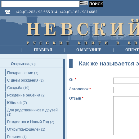
+49-(0)-203 / 93 555 314, +49-(0)-162 / 9814662
|
ГЛАВНАЯ
|
О МАГАЗИНЕ
|
ОПЛАТ
Как же называется э
Открытки
(30)
Поздравление
(7)
От
*
С днём рождения
(2)
Свадьба
(10)
Заголовок
*
Рождение ребёнка
(2)
Отзыв
*
Юбилей
(7)
Для родственников и друзей
(1)
Рождество и Новый Год
(2)
Открытка-кошелёк
(1)
Религия
(1)