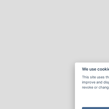
We use cooki
This site uses t
improve and disp
revoke or change