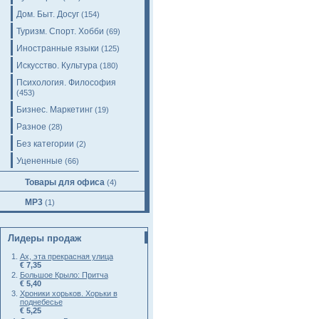
Дом. Быт. Досуг
(154)
Туризм. Спорт. Хобби
(69)
Иностранные языки
(125)
Искусство. Культура
(180)
Психология. Философия
(453)
Бизнес. Маркетинг
(19)
Разное
(28)
Без категории
(2)
Уцененные
(66)
Товары для офиса
(4)
MP3
(1)
Лидеры продаж
Ах, эта прекрасная улица
€ 7,35
Большое Крыло: Притча
€ 5,40
Хроники хорьков. Хорьки в
поднебесье
€ 5,25