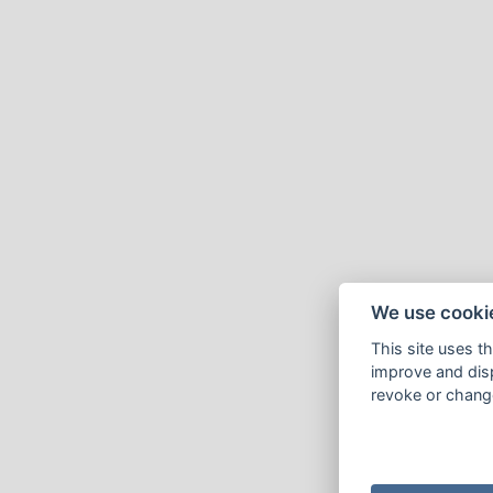
We use cooki
This site uses t
improve and disp
revoke or change