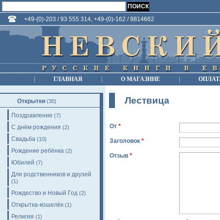
+49-(0)-203 / 93 555 314, +49-(0)-162 / 9814662
|
ГЛАВНАЯ
|
О МАГАЗИНЕ
|
ОПЛАТ
Лествица
Открытки
(30)
Поздравление
(7)
От
*
С днём рождения
(2)
Свадьба
(10)
Заголовок
*
Рождение ребёнка
(2)
Отзыв
*
Юбилей
(7)
Для родственников и друзей
(1)
Рождество и Новый Год
(2)
Открытка-кошелёк
(1)
Религия
(1)