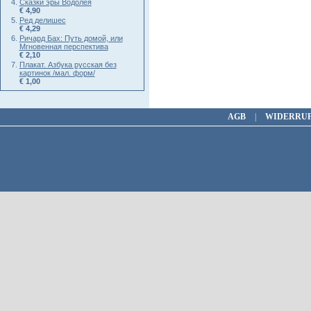
Сказки эры Водолея
€ 4,90
Ред делишес
€ 4,29
Ричард Бах: Путь домой, или
Мгновенная перспектива
€ 2,10
Плакат. Азбука русская без
картинок /мал. форм/
€ 1,00
AGB
|
WIDERRU