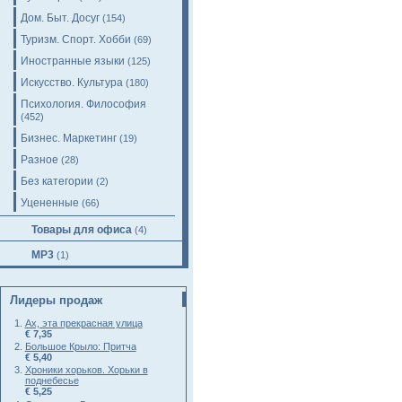
Дом. Быт. Досуг
(154)
Туризм. Спорт. Хобби
(69)
Иностранные языки
(125)
Искусство. Культура
(180)
Психология. Философия
(452)
Бизнес. Маркетинг
(19)
Разное
(28)
Без категории
(2)
Уцененные
(66)
Товары для офиса
(4)
MP3
(1)
Лидеры продаж
Ах, эта прекрасная улица
€ 7,35
Большое Крыло: Притча
€ 5,40
Хроники хорьков. Хорьки в
поднебесье
€ 5,25