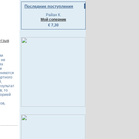
Последние поступления
Райан К.
Мой соперник
€ 7,30
отзыв
ии
 не
их
ни
меняются
артного
,
езультат
в, то
торией
ов,