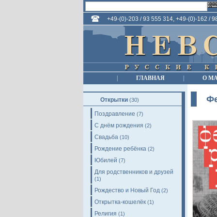
+49-(0)-203 / 93 555 314, +49-(0)-162 / 
|
ГЛАВНАЯ
|
О М
Ф
Открытки
(30)
Поздравление
(7)
С днём рождения
(2)
Свадьба
(10)
Рождение ребёнка
(2)
Юбилей
(7)
Для родственников и друзей
(1)
Рождество и Новый Год
(2)
Открытка-кошелёк
(1)
Религия
(1)