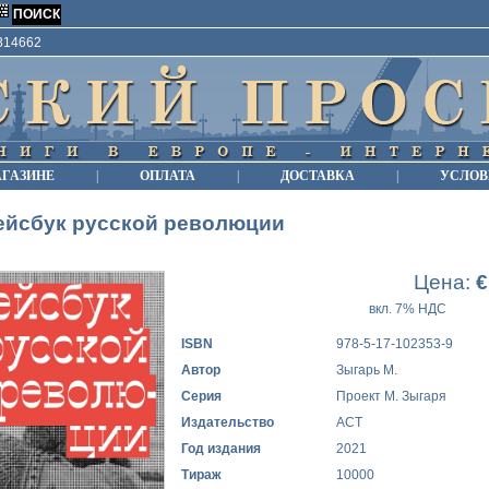
9814662
АГАЗИНЕ
|
ОПЛАТА
|
ДОСТАВКА
|
УСЛОВ
ейсбук русской революции
Цена:
€
вкл. 7% НДС
ISBN
978-5-17-102353-9
Автор
Зыгарь М.
Серия
Проект М. Зыгаря
Издательство
АСТ
Год издания
2021
Тираж
10000