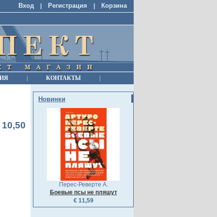
Вход
Регистрация
Корзина
|
|
ИЯ
|
КОНТАКТЫ
|
Новинки
 10,50
Перес-Реверте А.
Боевые псы не пляшут
€ 11,59