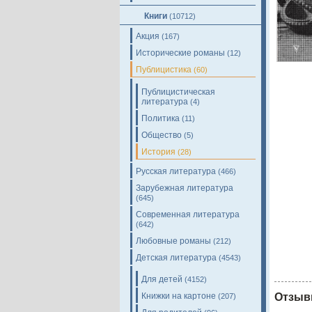
Книги
(10712)
Акция
(167)
Исторические романы
(12)
Публицистика
(60)
Публицистическая
литература
(4)
Политика
(11)
Общество
(5)
История
(28)
Русская литература
(466)
Зарубежная литература
(645)
Современная литература
(642)
Любовные романы
(212)
Детская литература
(4543)
Для детей
(4152)
Книжки на картоне
Отзыв
(207)