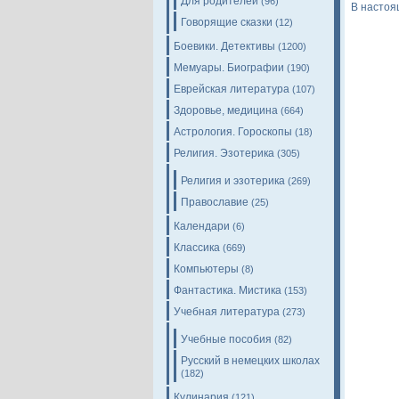
Для родителей
(96)
В настоя
Говорящие сказки
(12)
Боевики. Детективы
(1200)
Мемуары. Биографии
(190)
Еврейская литература
(107)
Здоровье, медицина
(664)
Астрология. Гороскопы
(18)
Религия. Эзотерика
(305)
Религия и эзотерика
(269)
Православие
(25)
Календари
(6)
Классика
(669)
Компьютеры
(8)
Фантастика. Мистика
(153)
Учебная литература
(273)
Учебные пособия
(82)
Русский в немецких школах
(182)
Кулинария
(121)