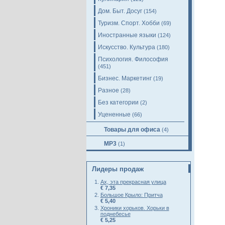
Дом. Быт. Досуг
(154)
Туризм. Спорт. Хобби
(69)
Иностранные языки
(124)
Искусство. Культура
(180)
Психология. Философия
(451)
Бизнес. Маркетинг
(19)
Разное
(28)
Без категории
(2)
Уцененные
(66)
Товары для офиса
(4)
MP3
(1)
Лидеры продаж
Ах, эта прекрасная улица
€ 7,35
Большое Крыло: Притча
€ 5,40
Хроники хорьков. Хорьки в
поднебесье
€ 5,25