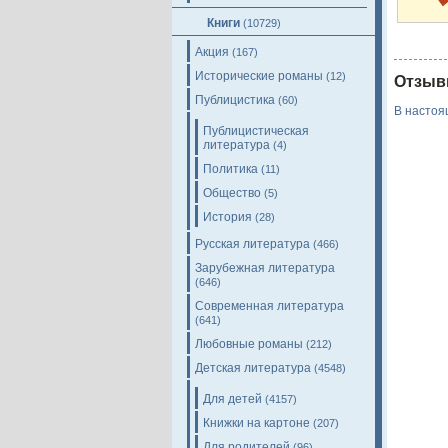
Книги
(10729)
Акция
(167)
Исторические романы
(12)
Отзыв
Публицистика
(60)
В настоя
Публицистическая
литература
(4)
Политика
(11)
Общество
(5)
История
(28)
Русская литература
(466)
Зарубежная литература
(646)
Современная литература
(641)
Любовные романы
(212)
Детская литература
(4548)
Для детей
(4157)
Книжки на картоне
(207)
Для родителей
(96)