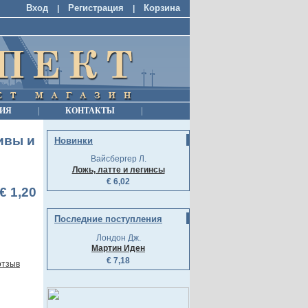
Вход
Регистрация
Корзина
|
|
ИЯ
|
КОНТАКТЫ
|
ивы и
Новинки
Вайсбергер Л.
Ложь, латте и легинсы
€ 6,02
€ 1,20
Последние поступления
Лондон Дж.
Мартин Иден
€ 7,18
отзыв