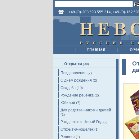
+49-(0)-203 / 93 555 314, +49-(0)-162 / 
|
ГЛАВНАЯ
|
О М
От
Открытки
(30)
д
Поздравление
(7)
С днём рождения
(2)
Свадьба
(10)
Рождение ребёнка
(2)
Юбилей
(7)
Для родственников и друзей
(1)
Рождество и Новый Год
(2)
Открытка-кошелёк
(1)
Религия
(1)