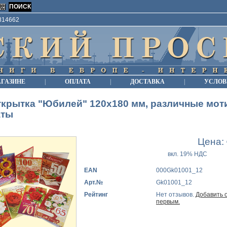
9814662
АГАЗИНЕ
|
ОПЛАТА
|
ДОСТАВКА
|
УСЛОВ
крытка "Юбилей" 120х180 мм, различные мот
аты
Цена:
вкл. 19% НДС
EAN
000Gk01001_12
Арт.№
Gk01001_12
Рейтинг
Нет отзывов.
Добавить 
первым.