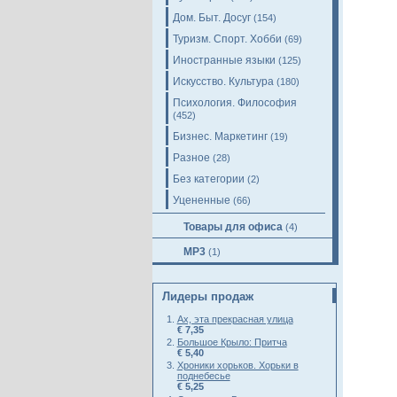
Дом. Быт. Досуг
(154)
Туризм. Спорт. Хобби
(69)
Иностранные языки
(125)
Искусство. Культура
(180)
Психология. Философия
(452)
Бизнес. Маркетинг
(19)
Разное
(28)
Без категории
(2)
Уцененные
(66)
Товары для офиса
(4)
MP3
(1)
Лидеры продаж
Ах, эта прекрасная улица
€ 7,35
Большое Крыло: Притча
€ 5,40
Хроники хорьков. Хорьки в
поднебесье
€ 5,25