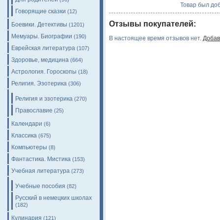
Товар был доб
Говорящие сказки
(12)
Отзывы покупателей:
Боевики. Детективы
(1201)
Мемуары. Биографии
(190)
В настоящее время отзывов нет.
Добав
Еврейская литература
(107)
Здоровье, медицина
(664)
Астрология. Гороскопы
(18)
Религия. Эзотерика
(306)
Религия и эзотерика
(270)
Православие
(25)
Календари
(6)
Классика
(675)
Компьютеры
(8)
Фантастика. Мистика
(153)
Учебная литература
(273)
Учебные пособия
(82)
Русский в немецких школах
(182)
Кулинария
(121)