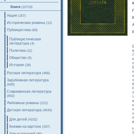
Книги
(10719)
Акция
(167)
Исторические романы
(12)
Публицистика
(60)
Публицистическая
литература
(4)
Политика
(11)
Общество
(5)
История
(28)
Русская литература
(466)
Зарубежная литература
(645)
Современная литература
(642)
Любовные романы
(212)
Детская литература
(4543)
Для детей
(4152)
Книжки на картоне
(207)
H
S
Для родителей
(96)