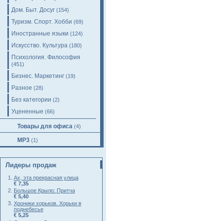
Дом. Быт. Досуг
(154)
Туризм. Спорт. Хобби
(69)
Иностранные языки
(124)
Искусство. Культура
(180)
Психология. Философия
(451)
Бизнес. Маркетинг
(19)
Разное
(28)
Без категории
(2)
Уцененные
(66)
Товары для офиса
(4)
MP3
(1)
Лидеры продаж
Ах, эта прекрасная улица
€ 7,35
Большое Крыло: Притча
€ 5,40
Хроники хорьков. Хорьки в
поднебесье
€ 5,25