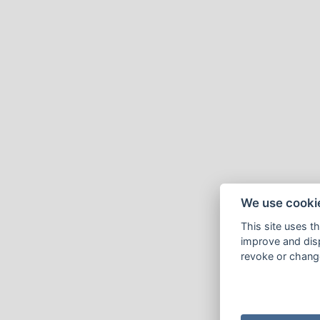
We use cooki
This site uses t
improve and disp
revoke or change