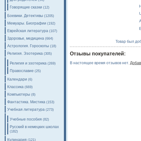
H
Говорящие сказки
(12)
Боевики. Детективы
(1205)
A
Мемуары. Биографии
(192)
E
Еврейская литература
(107)
Здоровье, медицина
(664)
Товар был доб
Астрология. Гороскопы
(18)
Отзывы покупателей:
Религия. Эзотерика
(305)
В настоящее время отзывов нет.
Добав
Религия и эзотерика
(269)
Православие
(25)
Календари
(6)
Классика
(669)
Компьютеры
(8)
Фантастика. Мистика
(153)
Учебная литература
(273)
Учебные пособия
(82)
Русский в немецких школах
(182)
Кулинария
(121)