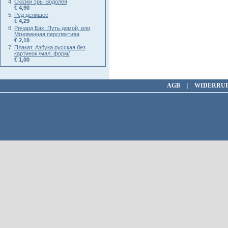
Сказки эры Водолея
€ 4,90
Ред делишес
€ 4,29
Ричард Бах: Путь домой, или
Мгновенная перспектива
€ 2,10
Плакат. Азбука русская без
картинок /мал. форм/
€ 1,00
AGB
|
WIDERRU