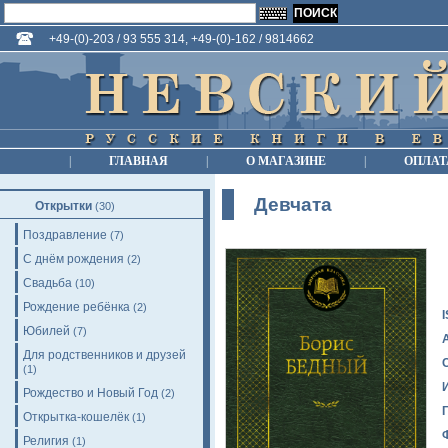
+49-(0)-203 / 93 555 314, +49-(0)-162 / 9814662
|
ГЛАВНАЯ
|
О МАГАЗИНЕ
|
ОПЛАТ
Девчата
Открытки
(30)
Поздравление
(7)
С днём рождения
(2)
Свадьба
(10)
Рождение ребёнка
(2)
Юбилей
(7)
Для родственников и друзей
(1)
Рождество и Новый Год
(2)
Открытка-кошелёк
(1)
Религия
(1)