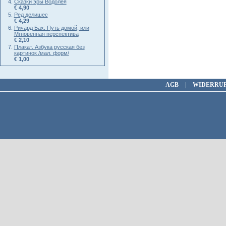
Сказки эры Водолея
€ 4,90
Ред делишес
€ 4,29
Ричард Бах: Путь домой, или
Мгновенная перспектива
€ 2,10
Плакат. Азбука русская без
картинок /мал. форм/
€ 1,00
AGB
|
WIDERRU