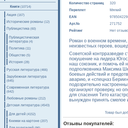
Количество страниц
320
Книги
(10714)
Переплет
Мягкий
Акция
(167)
EAN
978504229
Исторические романы
(12)
Арт.№
271752
Публицистика
(60)
Рейтинг
Нет отзыв
Публицистическая
Роман о военном времени, 
литература
(4)
неизвестных героев, вошед
Политика
(11)
Советской контрразведке с
Общество
(5)
покушение на лидера Югос
История
(28)
наш союзник, и помочь ей 
подполковника Максима Ше
Русская литература
(466)
боевых действий и предотв
Зарубежная литература
аварию, и «спецназ Берии»
(645)
подозрительно настроенны
Современная литература
организуют проверку, но о
(642)
для спасения Тито катастр
Любовные романы
(212)
вынужден принять смелое
Детская литература
(4543)
Товар был доб
Для детей
(4152)
Книжки на картоне
(207)
Отзывы покупателей:
Для родителей
(96)