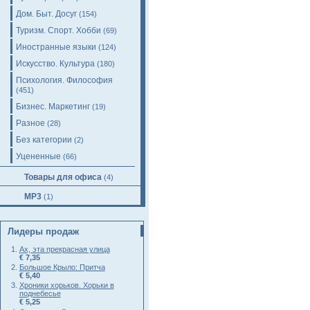
Дом. Быт. Досуг
(154)
Туризм. Спорт. Хобби
(69)
Иностранные языки
(124)
Искусство. Культура
(180)
Психология. Философия
(451)
Бизнес. Маркетинг
(19)
Разное
(28)
Без категории
(2)
Уцененные
(66)
Товары для офиса
(4)
MP3
(1)
Лидеры продаж
Ах, эта прекрасная улица
€ 7,35
Большое Крыло: Притча
€ 5,40
Хроники хорьков. Хорьки в
поднебесье
€ 5,25