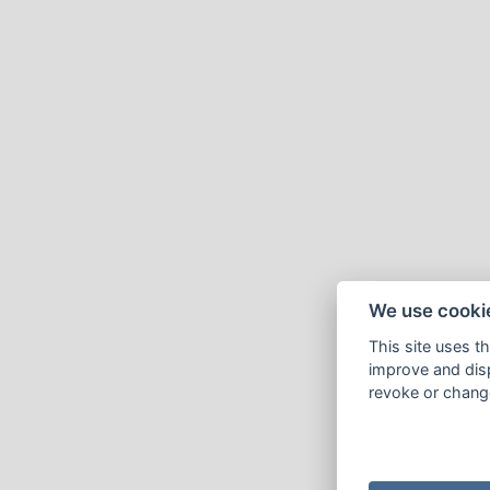
We use cooki
This site uses t
improve and disp
revoke or change