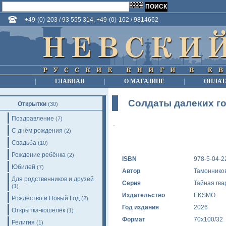
+49-(0)-203 / 93 555 314, +49-(0)-162 / 9814662
|
ГЛАВНАЯ
|
О МАГАЗИНЕ
|
ОПЛАТ
Солдаты далеких г
Открытки
(30)
Поздравление
(7)
С днём рождения
(2)
Свадьба
(10)
Рождение ребёнка
(2)
ISBN
978-5-04-2
Юбилей
(7)
Автор
Тамонников
Для родственников и друзей
Серия
Тайная гва
(1)
Издательство
EKSMO
Рождество и Новый Год
(2)
Год издания
2026
Открытка-кошелёк
(1)
Формат
70x100/32
Религия
(1)