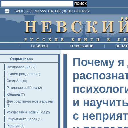
+49-(0)-203 / 93 555 314, +49-(0)-162 / 9814662
|
ГЛАВНАЯ
|
О МАГАЗИНЕ
|
ОПЛАТ
Почему я 
Открытки
(30)
Поздравление
(7)
распозна
С днём рождения
(2)
Свадьба
(10)
психолог
Рождение ребёнка
(2)
Юбилей
(7)
и научит
Для родственников и друзей
(1)
с неприя
Рождество и Новый Год
(2)
Открытка-кошелёк
(1)
Религия
(1)