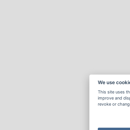
We use cooki
This site uses t
improve and disp
revoke or change