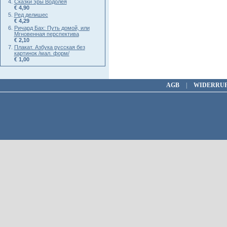
Сказки эры Водолея
€ 4,90
Ред делишес
€ 4,29
Ричард Бах: Путь домой, или
Мгновенная перспектива
€ 2,10
Плакат. Азбука русская без
картинок /мал. форм/
€ 1,00
AGB
|
WIDERRU