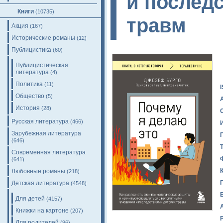
и послед
Книги
(10735)
травм
Акция
(167)
Исторические романы
(12)
Публицистика
(60)
Публицистическая
литература
(4)
Политика
(11)
Общество
(5)
История
(28)
Русская литература
(466)
Зарубежная литература
(646)
Современная литература
(641)
Любовные романы
(218)
Детская литература
(4548)
Для детей
(4157)
Книжки на картоне
(207)
Для родителей
(96)