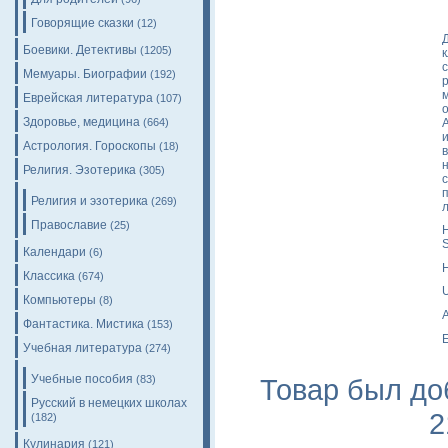
Говорящие сказки
(12)
Боевики. Детективы
(1205)
Мемуары. Биографии
(192)
Еврейская литература
(107)
Здоровье, медицина
(664)
Астрология. Гороскопы
(18)
Религия. Эзотерика
(305)
Религия и эзотерика
(269)
Православие
(25)
H
S
Календари
(6)
H
Классика
(674)
Компьютеры
(8)
A
Фантастика. Мистика
(153)
E
Учебная литература
(274)
Учебные пособия
Товар был до
(83)
Русский в немецких школах
2
(182)
Кулинария
(121)